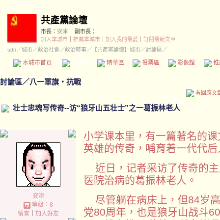
共產黨論壇
市長：
安津
副市長：
加入本城市
｜
推薦本城市
｜
加入我的最愛
｜
訂閱最新文章
udn
／
城市
／
政治社會
／
政治時事
／
【共產黨論壇】城市
／討論區／
本城市首頁
討論區
精華區
投票區
影像館
推
討論區
／
八一軍旗‧抗戰
看回應文
壮士忠魂写传奇--访“狼牙山五壮士”之一葛振林老人
小学课本里，有一篇著名的课
英雄的传奇，哺育着一代代后
近日，记者采访了传奇的主
医院治病的葛振林老人。
安津
尽管躺在病床上，但84岁高
等級：8
党80周年，也是狼牙山战斗6
留言
｜
加入好友