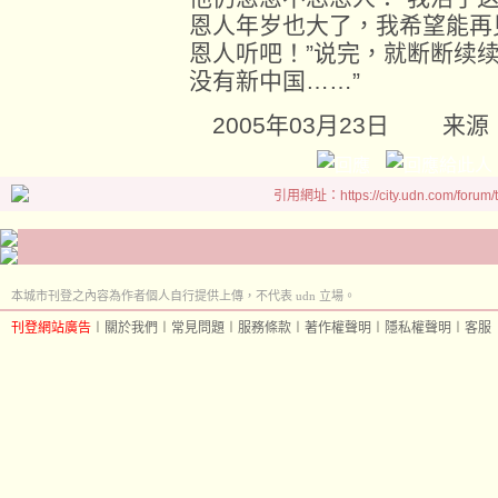
恩人年岁也大了，我希望能再
恩人听吧！”说完，就断断续
没有新中国……”
2005年03月23日 来源
引用網址：https://city.udn.com/forum
本城市刊登之內容為作者個人自行提供上傳，不代表 udn 立場。
刊登網站廣告
︱
關於我們
︱
常見問題
︱
服務條款
︱
著作權聲明
︱
隱私權聲明
︱
客服