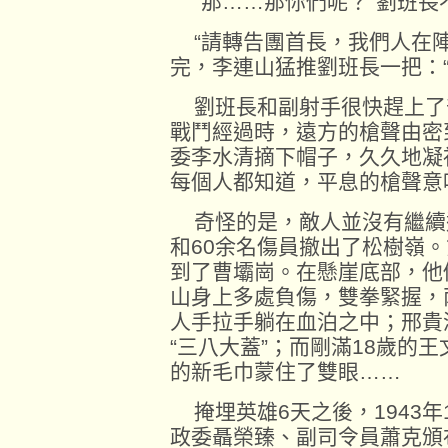
“那……那你們呢？”劉班長
“請轉告團首長，我們人在陣
完，李連山猛推劉班長一把：“
劉班長和副射手很快趕上了
戰鬥經過時，遠方的槍聲由密
委李水清摘下帽子，久久地凝
每個人都知道，平息的槍聲意
奇怪的是，敵人並沒有繼續追
和60余名傷員撤出了松樹嶺
到了曹壩崗。在懸崖底部，他
山身上多處負傷，雙拳緊握，
人手拉手躺在血泊之中；邢貴
“三八大蓋”；而剛滿18歲的
的新毛巾蒙住了雙眼……
掩埋英雄6天之後，1943年
政委聶榮臻、副司令員蕭克頒