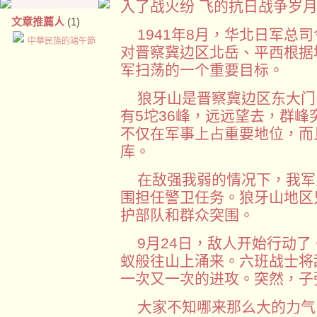
入了战火纷 飞的抗日战争岁
文章推薦人
(1)
1941年8月，华北日军总司
中華民族的端午節
对晋察冀边区北岳、平西根据
军扫荡的一个重要目标。
狼牙山是晋察冀边区东大门
有5坨36峰，远远望去，群
不仅在军事上占重要地位，而
库。
在敌强我弱的情况下，我军
围担任警卫任务。狼牙山地区
护部队和群众突围。
9月24日，敌人开始行动了
蚁般往山上涌来。六班战士将
一次又一次的进攻。突然，子
大家不知哪来那么大的力气