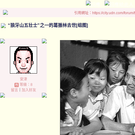
引用網址：https://city.udn.com/forum
“狼牙山五壮士”之一的葛振林去世[组图]
安津
等級：8
留言
｜
加入好友