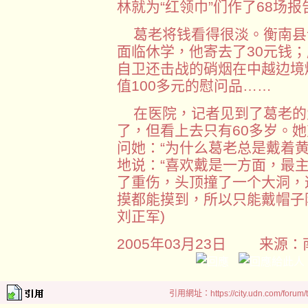
林就为“红领巾”们作了68场
葛老将钱看得很淡。衡南县
面临休学，他寄去了30元钱；
自卫还击战的硝烟在中越边境
值100多元的慰问品……
在医院，记者见到了葛老的爱
了，但看上去只有60多岁。
问她：“为什么葛老总是戴着
地说：“喜欢戴是一方面，最
了重伤，头顶撞了一个大洞，
摸都能摸到，所以只能戴帽子防
刘正军)
2005年03月23日 来源：
引用網址：https://city.udn.com/forum