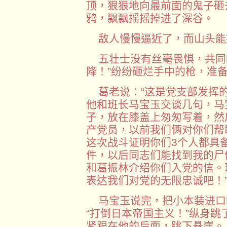
顶，狠狠地向最前面的鬼子砸
鸦，飘飘摇摇掉进了深谷。
敌人慢慢逼近了，而山头能
五壮士没有丝毫畏惧，共同
降！”纷纷砸烂手中的枪，准
葛老说：“这是党支部发挥的
他和班长马宝玉交谈几句，马
子，放在膝盖上匆匆写着，然
产党员，以前我们俩对你们帮
这次战斗证明你们3个人都具
件，以后同志们能找到我的尸
和葛振林介绍你们入党的信。
表达我们对党的无限忠诚吧！
马宝玉说完，把小本装进口
“打倒日本帝国主义！”纵身
紧跟在他的后面，跳下悬崖。