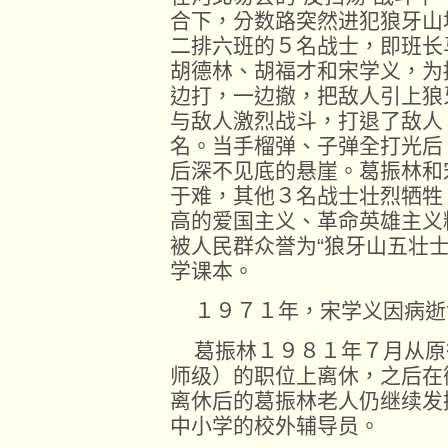
合下，分数路突然进犯狼牙山
二排六班的５名战士，即班长
胡德林、胡福才和宋学义，为
边打，一边撤，把敌人引上狼
与敌人激烈战斗，打退了敌人
名。当手榴弹、子弹全打光后
后深不见底的悬崖。葛振林和
于难，其他３名战士壮烈牺牲
高的爱国主义、革命英雄主义
被人民群众誉为“狼牙山五壮
学课本。
１９７１年，宋学义因病逝
葛振林１９８１年７月从原
师级）的职位上离休，之后在
离休后的葛振林老人仍继续发
中小学的校外辅导员。