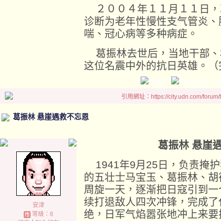
２００４年１１月１１日，
诊断为老年性慢性支气管炎、
喘、冠心病等多种病症。
葛振林去世后，当地干部、
这位名震中外的抗日英雄。（
引用網址：https://city.udn.com/forum
葛振林 悬崖遇救不忘恩
葛振林 悬崖
1941年9月25日，负责掩
的五壮士马宝玉、葛振林、胡
周旋一天，逐渐把日寇引到一
续打退敌人四次冲锋，完成了
安津
绝，日军气焰嚣张地冲上来要
等級：8