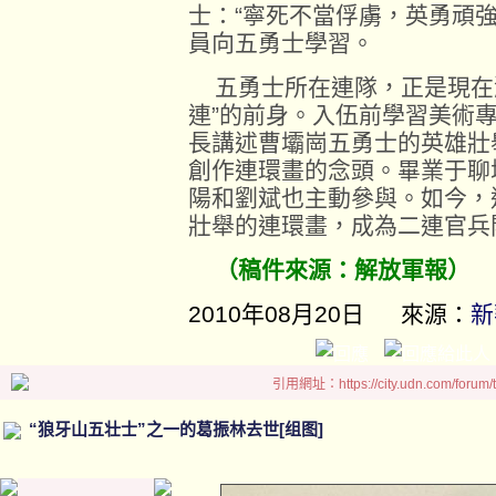
士：“寧死不當俘虜，英勇頑
員向五勇士學習。
五勇士所在連隊，正是現在濟
連”的前身。入伍前學習美術
長講述曹壩崗五勇士的英雄壯
創作連環畫的念頭。畢業于聊
陽和劉斌也主動參與。如今，
壯舉的連環畫，成為二連官兵
（稿件來源：解放軍報）
2010年08月20日 來源：
新
引用網址：https://city.udn.com/forum
“狼牙山五壮士”之一的葛振林去世[组图]