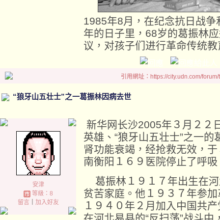
1985年8月，在纪念抗日战
年的日子里，68岁的葛振林
议，对孩子们进行革命传统教
引用網址：https://city.udn.com/forum
“狼牙山五壮士”之一葛振林因病去世
新华网长沙2005年３月２
英雄、“狼牙山五壮士”之一
肾功能衰竭，经抢救无效，于
南衡阳１６９医院停止了呼吸
葛振林１９１７年出生在河
安津
贫苦家庭。他１９３７年参加
等級：8
留言
｜
加入好友
１９４０年２月加入中国共产
在河北易县的“反扫荡”战斗