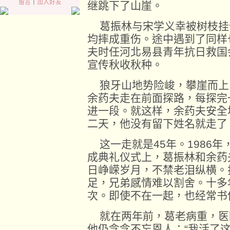
留言
｜
加入好友
继跳下了山崖。
葛振林与宋学义幸被树枝挂
均摔成重伤。途中遇到了同样
夫时任河北易县青年抗日救国
宣传秋收秋种。
狼牙山地势险峻，攀崖而上
余药夫走在前面探路，每探完
进一段。就这样，余药夫安全
二天，他没有留下姓名就走了
这一走就是45年。1986年
成典礼仪式上，葛振林和余药
日峥嵘岁月，不禁老泪纵横。
足，兄弟感情难以割舍。十多
次。即使不在一起，也经常书
就在两年前，葛老病重，医
他仍念念不忘恩人：“我活了