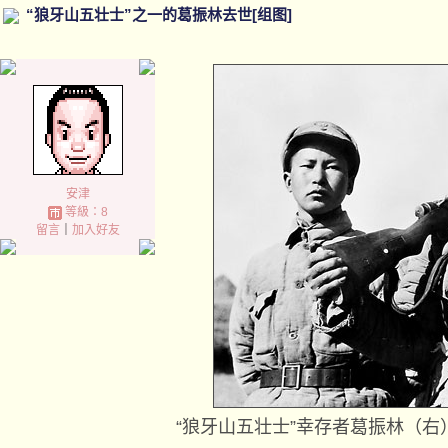
“狼牙山五壮士”之一的葛振林去世[组图]
安津
等級：8
留言
｜
加入好友
“狼牙山五壮士”幸存者葛振林（