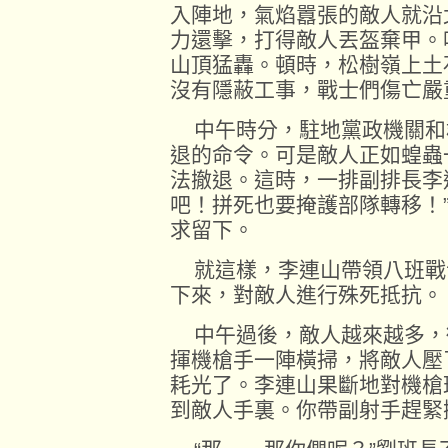
入陣地，氣焰囂張的敵人就沿
力還擊，打得敵人丟盔棄甲。
山頂猛轟。頓時，松樹嶺上土
沒有隱蔽工事，戰士們傷亡嚴
中午時分，駐地黨政機關和
退的命令。可是敵人正如蝗蟲
法撤退。這時，一排副排長李
吧！拼死也要掩護部隊轉移！
求留下。
就這樣，李連山帶領八班戰
下來，對敵人進行殊死抵抗。
中午過後，敵人越來越多，
揮機槍手一陣橫掃，將敵人壓
耗光了。李連山果斷地對機槍
到敵人手裏。你帶副射手趕緊