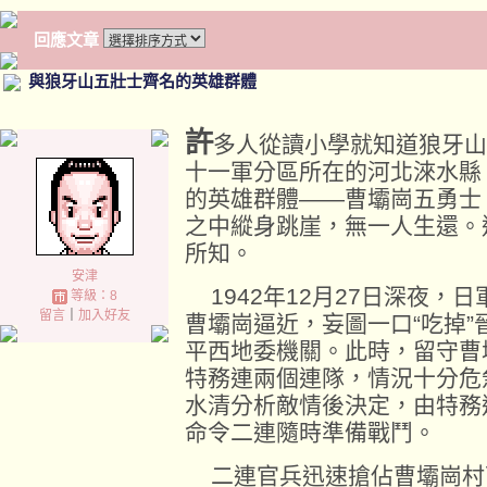
回應文章
與狼牙山五壯士齊名的英雄群體
許
多人從讀小學就知道狼牙山
十一軍分區所在的河北淶水縣
的英雄群體——曹壩崗五勇士
之中縱身跳崖，無一人生還。
所知。
安津
1942年12月27日深夜，日
等級：8
留言
｜
加入好友
曹壩崗逼近，妄圖一口“吃掉
平西地委機關。此時，留守曹
特務連兩個連隊，情況十分危
水清分析敵情後決定，由特務
命令二連隨時準備戰鬥。
二連官兵迅速搶佔曹壩崗村西