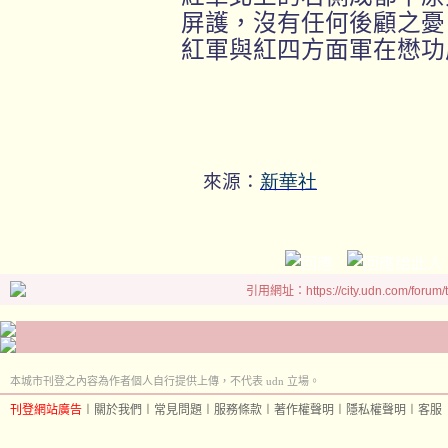
屏護，沒有任何後顧之憂
紅軍與紅四方面軍在懋功
來源：
新華社
引用網址：https://city.udn.com/forum
本城市刊登之內容為作者個人自行提供上傳，不代表 udn 立場。
刊登網站廣告
︱
關於我們
︱
常見問題
︱
服務條款
︱
著作權聲明
︱
隱私權聲明
︱
客服