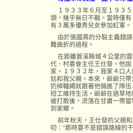
１９３３年６月至１９３５
頭，幾乎無日不戰。當時僅有
有３萬多優秀兒女參加紅軍。
由於張國燾的分裂主義錯誤
難曲折的過程。
在距離蒼溪縣城４公里的雲
代、村委會主任王仕發。他說
家。１９３２年，我家４口人
姑和我父親。本來，爺爺只帶
扔掉韁繩就跟著他倆進了隊伍
短工維持生活。爺爺在過草地
被打散後，流落在甘肅一帶當
到家鄉。
前年秋天，王仕發的父親和
叨：“那時要不是錯誤路線的