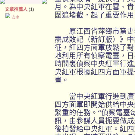
月。為中央紅軍在雲、貴
文章推薦人
(1)
圍追堵截，起了重要作用
安津
原江西省萍鄉市黨史辦
燾成敗記（新訂版）》中
征，紅四方面軍放鬆了對
地利用所有偵察電臺，日
時間裏偵察中央紅軍行進
央紅軍根據紅四方面軍提
畫。
當中央紅軍行進到廣西
四方面軍即開始供給中央
繁重的任務。“偵察電臺
訊，由參謀人員扼要做成
後拍發給中央紅軍。紅四