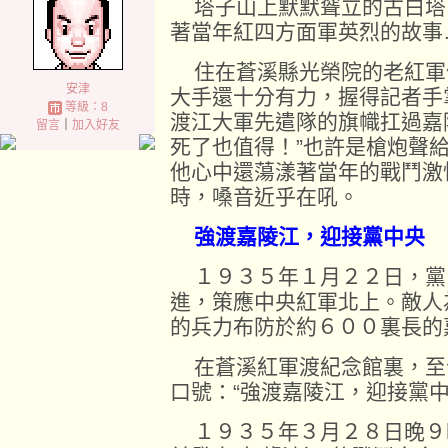
塔子山上默默聳立的古白塔
著當年紅四方面軍英烈的故事
住在蒼溪縣光榮院的老紅軍
安津
大手還十分有力，握得記者手
等級：8
渡江大軍先遣隊的旗幟扛過嘉
留言
｜
加入好友
死了也值得！”也許是槍炮聲
他心中還蕩漾著當年的戰鬥激
時，嗓音近乎在吼。
強渡嘉陵江，迎接黨中央
１９３５年１月２２日，黨
進，策應中央紅軍北上。敵人
的兵力布防於約６００裏長的
在蒼溪紅軍渡紀念館裏，至
口號：“強渡嘉陵江，迎接黨中
１９３５年３月２８日晚９