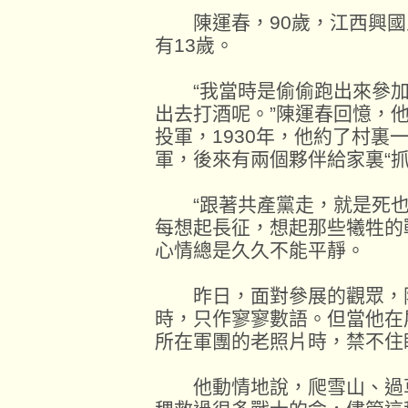
陳運春，90歲，江西興國人
有13歲。
“我當時是偷偷跑出來參加
出去打酒呢。”陳運春回憶，
投軍，1930年，他約了村裏
軍，後來有兩個夥伴給家裏“抓
“跟著共產黨走，就是死也
每想起長征，想起那些犧牲的
心情總是久久不能平靜。
昨日，面對參展的觀眾，陳
時，只作寥寥數語。但當他在
所在軍團的老照片時，禁不住
他動情地說，爬雪山、過草