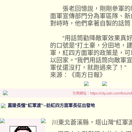
張老回憶說，剛剛參軍的時
面軍宣傳部門分為軍區隊、新
對峙時，他們拿著自製的話筒
“用話筒勸降敵軍效果真好
的口號是“打土豪，分田地，
軍，紅四方面軍的政策是，可
以回家。“我們用話筒向敵軍
軍仗還沒打，就跑過來了！”
來源：《南方日報》
引用網址：https://city.udn.com/forum
嘉陵長憶“紅軍渡”--訪紅四方面軍長征出發地
川東北蒼溪縣，塔山灣“紅軍渡