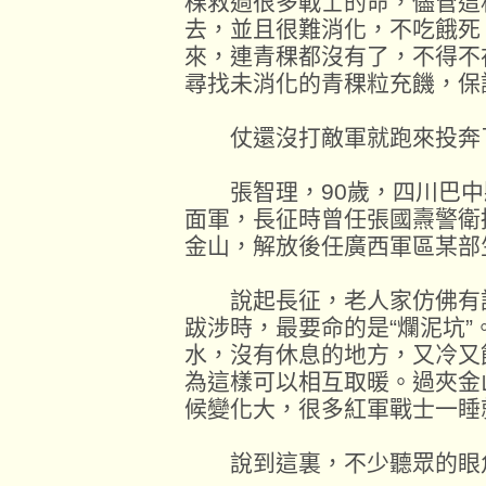
稞救過很多戰士的命，儘管這
去，並且很難消化，不吃餓死
來，連青稞都沒有了，不得不
尋找未消化的青稞粒充饑，保
仗還沒打敵軍就跑來投奔
張智理，90歲，四川巴中縣
面軍，長征時曾任張國燾警衛
金山，解放後任廣西軍區某部
說起長征，老人家仿佛有說
跋涉時，最要命的是“爛泥坑
水，沒有休息的地方，又冷又
為這樣可以相互取暖。過夾金
候變化大，很多紅軍戰士一睡
說到這裏，不少聽眾的眼