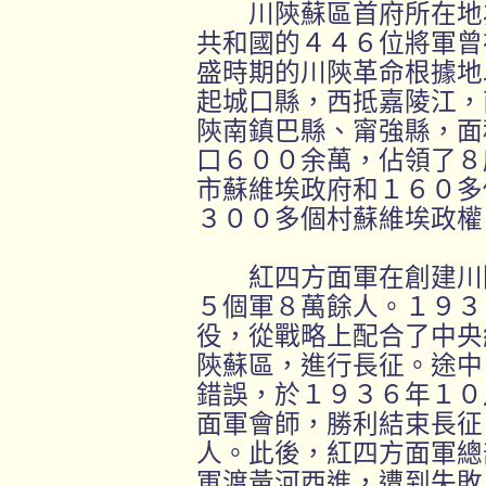
川陝蘇區首府所在地為
共和國的４４６位將軍曾
盛時期的川陝革命根據地
起城口縣，西抵嘉陵江，
陝南鎮巴縣、甯強縣，面
口６００余萬，佔領了８
市蘇維埃政府和１６０多
３００多個村蘇維埃政權
紅四方面軍在創建川陝
５個軍８萬餘人。１９３
役，從戰略上配合了中央
陝蘇區，進行長征。途中
錯誤，於１９３６年１０
面軍會師，勝利結束長征
人。此後，紅四方面軍總
軍渡黃河西進，遭到失敗