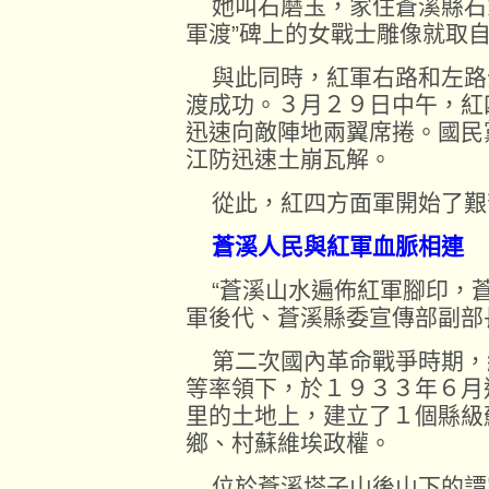
她叫石磨玉，家住蒼溪縣石家
軍渡”碑上的女戰士雕像就取
與此同時，紅軍右路和左路
渡成功。３月２９日中午，紅
迅速向敵陣地兩翼席捲。國民
江防迅速土崩瓦解。
從此，紅四方面軍開始了艱
蒼溪人民與紅軍血脈相連
“蒼溪山水遍佈紅軍腳印，蒼
軍後代、蒼溪縣委宣傳部副部
第二次國內革命戰爭時期，
等率領下，於１９３３年６月
里的土地上，建立了１個縣級
鄉、村蘇維埃政權。
位於蒼溪塔子山後山下的譚