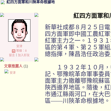
紅四方面軍和川陝革命根據地
紅四方面軍和川陝
新華社成都８月２５日電
四方面軍即中國工農紅軍
紅軍主力之一。１９３１
區的第４軍、第２５軍組
安津
等級：8
總指揮，陳昌浩任政治委
留言
｜
加入好友
文章推薦人
(1)
１９３２年１０月，中
記、鄂豫皖革命軍事委員
安津
面軍主力撤離鄂豫皖蘇區
陝西邊界地區。隨後，紅
市通江縣兩河口，在大巴
區——川陝革命根據地。