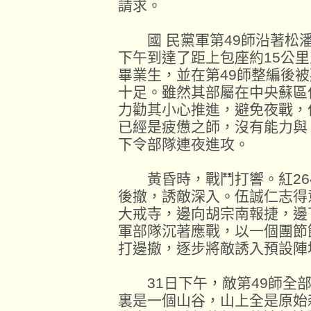
請求。
國 民黨軍第49師沿著松潘
下午到達了距上包座約15公
畢業生，並在第49師整編後被
十足。雖然其部屬在中央蘇區
力勸其小心推進，避免夜戰，
已經是疲憊之師，沒有能力與
下令部隊連夜進攻。
黃昏時，戰鬥打響。紅26
後撤，誘敵深入。伍誠仁志得
大戒寺，邊向胡宗南報捷，邊
軍部隊沉著應戰，以一個團節
打邊撤，逐步將敵誘入預設陣
31日下午，敵第49師全部
裏是一個山谷，山上全是原始