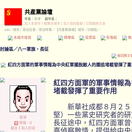
共產黨論壇
市長：
安津
副市長：
加入本城市
｜
推薦本城市
｜
加入我的最愛
｜
訂閱最新文章
udn
／
城市
／
政治社會
／
政治時事
／
【共產黨論壇】城市
／討論區／
本城市首頁
討論區
精華區
投票區
影像館
推
討論區
／
八一軍旗‧長征
看回應文
紅四方面軍的軍事情報為中央紅軍擺脫敵人的圍追堵截發揮了重
紅四方面軍的軍事情報為
堵截發揮了重要作用
新華社成都８月２５日
堅）一些黨史研究者的研
安津
長征途中，紅四方面軍曾
等級：8
留言
｜
加入好友
臺偵察敵情，提供給中央