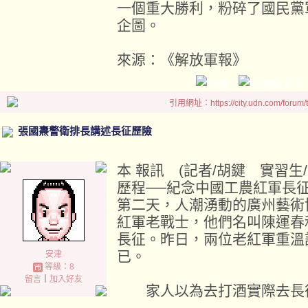
一個重大勝利，粉碎了國民黨
企圖。
來源：《解放軍報》
引用網址：https://city.udn.com/forum
張國燾警衛排長講述長征歷險
本 報訊 (記者/胡鍵 實習生
歷程──紀念中國工農紅軍長征
第二天，人潮湧動的廣州藝術
紅軍老戰士，他們名叫陳運春
長征。昨日，兩位老紅軍重溫
已。
安津
等級：8
留言
｜
加入好友
家人以為去打酒實際去長