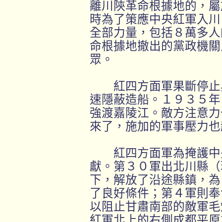
離川陝革命根據地的，屬
時為了策應中央紅軍入川
全部力量，包括８萬多人
命根據地撤出的黨政機關
眾。
紅四方面軍果斷停止與
速隱蔽造船。１９３５年
強渡嘉陵江。敵方注意力
來了，施加的軍事壓力也
紅四方面軍為掩護中央
獻。第３０軍出北川縣（
下，解放了沿途縣鎮，為
了良好條件；第４軍則奉
以阻止甘肅南部的敵軍毛
紅軍北上的右側成都平原