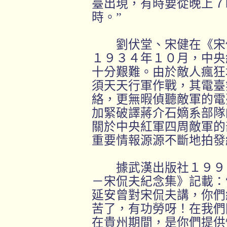
臺出現，有時要從晚上７
時。”
劉伏堂、宋健在《宋侃
１９３４年１０月，中央
十分艱難。由於敵人瘋狂
須天天行軍作戰，其電臺
絡，更無暇偵聽敵軍的電
加緊破譯蔣介石嫡系部隊
關於中央紅軍四周敵軍的
重要情報源源不斷地拍發
據武漢出版社１９９３
－宋侃夫紀念集》記載：
延安曾對宋侃夫講，你們
苦了，有功勞呀！在我們
在貴州期間，是你們提供