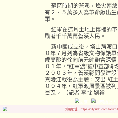
蘇區時期的蒼溪，烽火連綿
有２．５萬多人為革命獻出生
軍。
紅軍在這片土地上傳播的革
勵著千千萬萬蒼溪人民。
新中國成立後，塔山灣渡口正
０年７月列為省級文物保護單
歲高齡的徐向前元帥飽含深情
０１年，“紅軍渡”被中宣部命
２００３年，蒼溪縣開發建設
嘉陵江戰役為主題，突出“紅
００４年，紅軍渡風景區被列
景區。 （記者 李忱 劉裕
引用網址：https://city.udn.com/forum