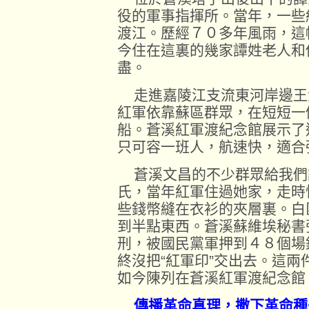
役的軍事指揮所。當年，一些
渡江。歷經７０多年風雨，這
今住在這裏的幾家譚姓老人和
盡。
走進嘉陵江支流東河岸邊王
紅軍依靠蘇區群眾，在短短一
船。蒼溪紅軍渡紀念館展示了
只可容一班人，航速快，適合
蒼溪文昌的不少群眾給我們
氏，當年紅軍住過她家，走時
些錢幣縫在衣衫的夾層裏。白
到半點東西。蒼溪蘇維埃秘書
刑，被國民黨軍押到４８個場
終沒把“紅軍印”交出去。這
如今陳列在蒼溪紅軍渡紀念館
傳播革命真理，撒下革命種