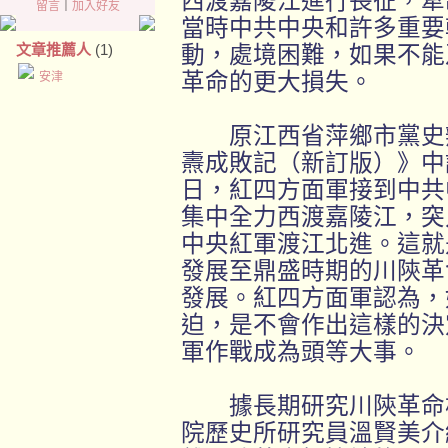
西渡嘉陵江進行長征，牽
留言
｜
加入好友
當時中共中央和許多重要
文章推薦人
(1)
動，處境困難，如果不能
革命的更大損失。
安津
原江西省萍鄉市黨史辦
燾成敗記（新訂版）》中
日，紅四方面軍接到中共
集中全力西渡嘉陵江，突
中央紅軍渡江北進。這就
發展至鼎盛時期的川陝革
發展。紅四方面軍認為，
迫，是不會作出這樣的決
軍作戰成為頭等大事。
據長期研究川陝革命根
院歷史所研究員溫賢美介