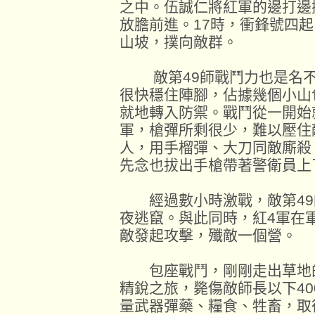
之中。伍誠仁將紅軍的邊打邊
放膽前進。17時，衝鋒號四起
山坡，撲向敵群。
敵第49師戰鬥力也是名不
很快穩住陣腳，佔據幾個小山
就地轉入防禦。戰鬥從一開始
軍，槍彈所剩很少，難以壓住
人，用手榴彈、大刀同敵廝殺
先念也拔出手槍帶著警衛員上
經過數小時激戰，敵第49
夜逃竄。與此同時，紅4軍在
敵發起攻擊，殲敵一個營。
包座戰鬥，剛剛走出草地的
精銳之旅，斃傷敵師長以下40
量武器彈藥、糧食、牲畜，取