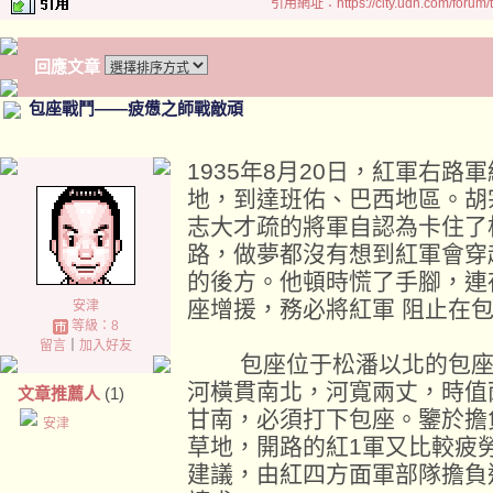
引用網址：https://city.udn.com/forum
回應文章
包座戰鬥——疲憊之師戰敵頑
1935年8月20日，紅軍右
地，到達班佑、巴西地區。胡
志大才疏的將軍自認為卡住了
路，做夢都沒有想到紅軍會穿
的後方。他頓時慌了手腳，連
座增援，務必將紅軍 阻止在
安津
等級：8
留言
｜
加入好友
包座位于松潘以北的包座河
河橫貫南北，河寬兩丈，時值
文章推薦人
(1)
甘南，必須打下包座。鑒於擔
安津
草地，開路的紅1軍又比較疲
建議，由紅四方面軍部隊擔負