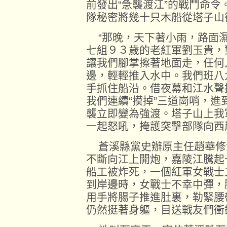
前發出“急襲渡江”的戰鬥命
隊秘密將幾十只木船從塔子山
“那晚，天下著小雨，路面濕
七組９３歲的老紅軍劉玉貴，
讓我們腳掌擦著地面走，任何
邊，輕輕推入水中。我們班八
手抓住船沿。借夜幕和江水聲
我們連續“摸掉”三道崗哨，
襲立即變為強渡。塔子山上我
一起怒吼，掩護突擊部隊向西
蒼溪縣黨史辦原主任趙華修
不斷向江上開炮，嘉陵江騰起
船工被炸死，一個紅軍女戰士
到岸邊時，女戰士不幸中彈，
用手將腸子推進肚裏，勒緊腰
仍然挺著身軀，目送戰友們衝