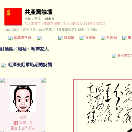
共產黨論壇
市長：
安津
副市長：
加入本城市
｜
推薦本城市
｜
加入我的最愛
｜
訂閱最新文章
udn
／
城市
／
政治社會
／
政治時事
／
【共產黨論壇】城市
／討論區／
本城市首頁
討論區
精華區
投票區
影像館
推
討論區
／
領袖‧毛詩家人
看回應文
毛澤東紅軍時期的詩詞
安津
等級：8
留言
｜
加入好友