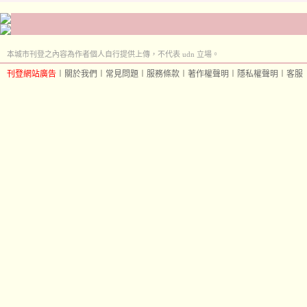
本城市刊登之內容為作者個人自行提供上傳，不代表 udn 立場。
刊登網站廣告
︱
關於我們
︱
常見問題
︱
服務條款
︱
著作權聲明
︱
隱私權聲明
︱
客服