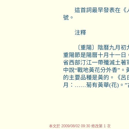
這首詞最早發表在《人
號。
注釋
〔重陽〕陰曆九月初九叫
重陽節是陽曆十月十一日
省西部汀江一帶殲滅土著
中說“戰地黃花分外香”。
的主要品種是黃的。《呂氏
月：……菊有黃華
(
花
)
。
本文於
2009/08/02 09:30 修改第 1 次