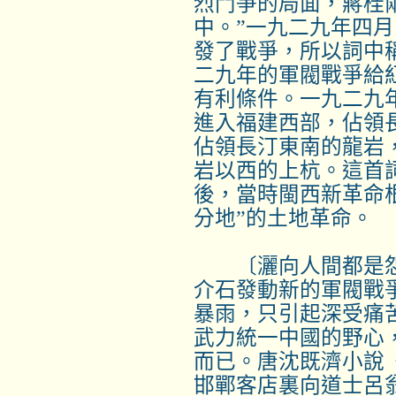
烈鬥爭的局面，蔣桂
中。”一九二九年四
發了戰爭，所以詞中稱
二九年的軍閥戰爭給
有利條件。一九二九
進入福建西部，佔領
佔領長汀東南的龍岩
岩以西的上杭。這首
後，當時閩西新革命
分地”的土地革命。
〔灑向人間都是怨
介石發動新的軍閥戰爭
暴雨，只引起深受痛
武力統一中國的野心
而已。唐沈既濟小說
邯鄲客店裏向道士呂