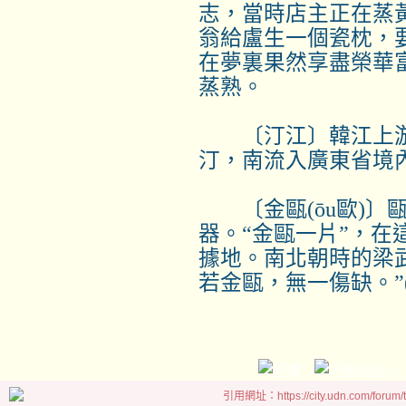
志，當時店主正在蒸
翁給盧生一個瓷枕，
在夢裏果然享盡榮華
蒸熟。
〔汀江〕韓江上游
汀，南流入廣東省境
〔金甌
(ōu
歐
)
〕
器。“金甌一片”，在
據地。南北朝時的梁
若金甌，無一傷缺。”
引用網址：https://city.udn.com/forum