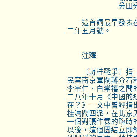
分田分地
這首詞最早發表在
二年五月號。
注釋
〔蔣桂戰爭〕指一
民黨南京軍閥蔣介石
李宗仁、白崇禧之間
二八年十月《中國的
在？》一文中曾經指
桂馮閻四派，在北京
一個對張作霖的臨時
以後，這個團結立即