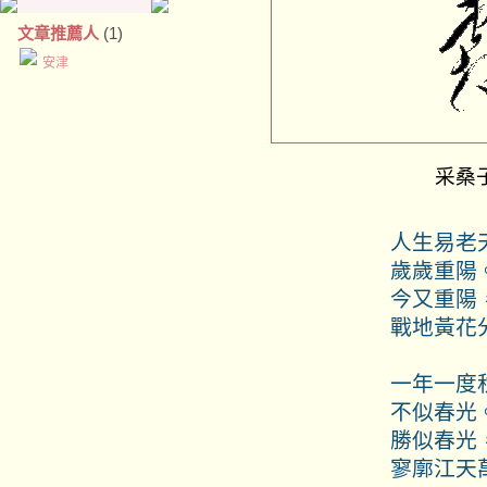
文章推薦人
(1)
安津
采桑
人生易老天難
歲歲重陽
今又重陽
戰地黃花分外
一年一度秋風
不似春光
勝似春光
寥廓江天萬里