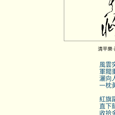
清平樂
風雲突
軍閥重開
灑向人間都
一枕黃粱
紅旗躍過
直下龍岩
收拾金甌