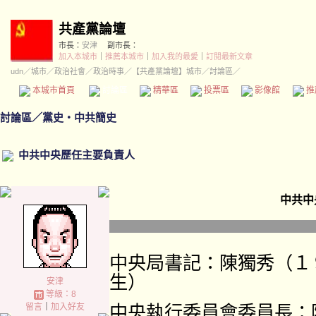
共產黨論壇
市長：
安津
副市長：
加入本城市
｜
推薦本城市
｜
加入我的最愛
｜
訂閱最新文章
udn
／
城市
／
政治社會
／
政治時事
／
【共產黨論壇】城市
／討論區／
本城市首頁
討論區
精華區
投票區
影像館
推
討論區
／
黨史‧中共簡史
中共中央歷任主要負責人
中共中
中央局書記：陳獨秀（１
生）
安津
等級：8
留言
｜
加入好友
中央執行委員會委員長：