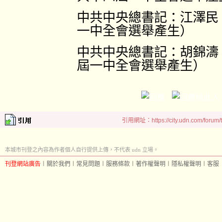
中共中央總書記：江澤民
一中全會選舉產生）
中共中央總書記：胡錦濤
屆一中全會選舉產生）
引用網址：https://city.udn.com/forum
本城市刊登之內容為作者個人自行提供上傳，不代表 udn 立場。
刊登網站廣告
︱
關於我們
︱
常見問題
︱
服務條款
︱
著作權聲明
︱
隱私權聲明
︱
客服