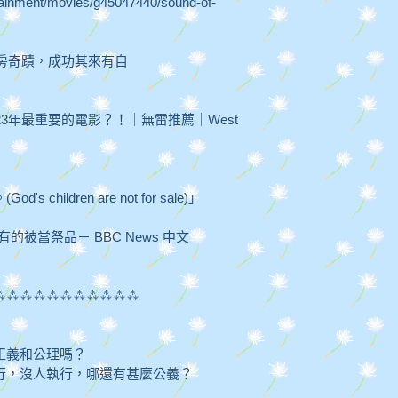
tainment/movies/g45047440/sound-of-
票房奇蹟，成功其來有自
3年最重要的電影？！｜無雷推薦｜West
ildren are not for sale)」
的被當祭品－ BBC News 中文
⁂⁂⁂⁂⁂⁂⁂⁂⁂⁂⁂
正義和公理嗎？
行，沒人執行，哪還有甚麼公義？