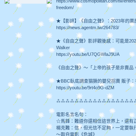
https://www.cosmopolitan.com/tw/enter
freedom/
★【影評】《自由之聲》：2023年的
https://news.agentm.tw/264783/
★《自由之聲》影評觀後感：可能是202
Walker
https://youtu.be/U7QGWlaJ9UA
《自由之聲》～「上帝的孩子是非賣品。(God's ch
★BBC臥底調查猖獗的嬰兒拐賣 販子：有
https://youtu.be/9rt4o9G-dZM
⁂⁂⁂⁂⁂⁂⁂⁂⁂⁂⁂⁂⁂⁂⁂⁂⁂
電影名言名句：
☆馬鋒：難道你還相信這世界上，還有
楊克難：信，但光信不足夠，一定要執
～取自電影《危城》