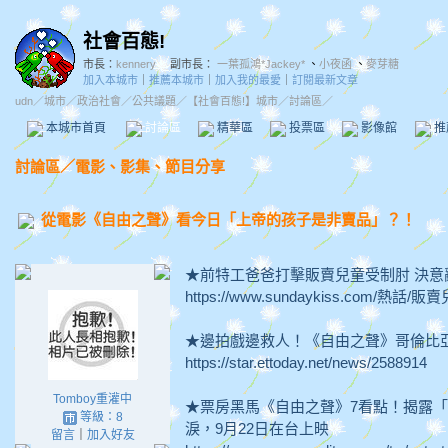
社會百態!
市長：
kennery
副市長：
一葉孤鴻*Jackey*
、
小夜函
、
麥芽糖
加入本城市
｜
推薦本城市
｜
加入我的最愛
｜
訂閱最新文章
udn
／
城市
／
政治社會
／
公共議題
／
【社會百態!】城市
／討論區／
本城市首頁
討論區
精華區
投票區
影像館
推
討論區
／
電影、影集、節目分享
從電影《自由之聲》看今日「上帝的孩子是非賣品」？！
★前特工爸爸打擊販賣兒童受制肘 決
https://www.sundaykiss.com/熱話
★邊拍戲邊救人！《自由之聲》哥倫比亞
https://star.ettoday.net/news/2588914
Tomboy重灌中
★票房黑馬《自由之聲》7看點！揭露
等級：8
淚，9月22日在台上映
留言
｜
加入好友