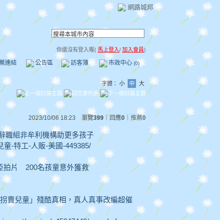
網路城邦
你還沒有登入喔(
馬上登入
/
加入會員
)
薦連結
公告區
訪客簿
市政中心
(0)
字體：
小
中
大
2023/10/06 18:23 瀏覽
399
｜回應
0
｜
推薦
0
意辭職組非牟利機構助更多孩子
/販賣兒童-特工-人販-美國-449385/
拍片 200名孩童意外獲救
「拐賣兒童」殘酷真相，真人真事改編超催