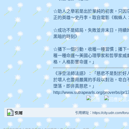
☆助人之舉若是出於單純的初衷，只因
正的英雄～史丹李。取自電影《蜘蛛人
☆成功不是結局，失敗並非末日，持續
黑暗的時刻》
☆播下一個行動，收穫一種習慣；播下
穫一種命運～美國心理學家和哲學家威
格，人格影響命運。」
《淨空法師法語》：「慈悲不是對於好
於壞人也要用嚴厲的手段以對治，皂白
墮落，即非真慈悲。」
http://www.sutrapearls.org/proverbs/pr
引用網址：https://city.udn.com/for