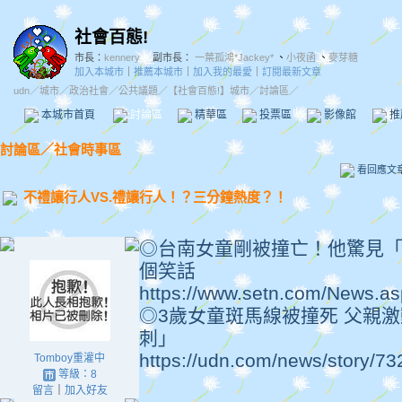
社會百態!
市長：
kennery
副市長：
一葉孤鴻*Jackey*
、
小夜函
、
麥芽糖
加入本城市
｜
推薦本城市
｜
加入我的最愛
｜
訂閱最新文章
udn
／
城市
／
政治社會
／
公共議題
／
【社會百態!】城市
／討論區／
本城市首頁
討論區
精華區
投票區
影像館
推
討論區
／
社會時事區
看回應文
不禮讓行人VS.禮讓行人！？三分鐘熱度？！
◎台南女童剛被撞亡！他驚見
個笑話
https://www.setn.com/News.
◎3歲女童斑馬線被撞死 父親
刺」
https://udn.com/news/story/7
Tomboy重灌中
等級：8
留言
｜
加入好友