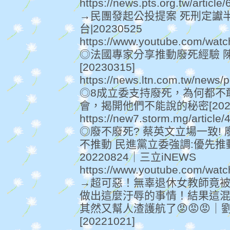
https://news.pts.org.tw/article
→民團發起公投提案 死刑定讞
台|20230525
https://www.youtube.com/w
◎法國專家分享推動廢死經驗 
[20230315]
https://news.ltn.com.tw/news/
◎8成立委支持廢死，為何都不
會，揭開他們不能說的秘密[2023
https://new7.storm.mg/article
◎廢不廢死? 蔡英文立場一致!
不推動 民進黨立委強調:優先
20220824｜三立iNEWS
https://www.youtube.com/wa
→超可惡！無辜退休女教師竟
做出這麼汙辱的事情！結果這
其然又幫人渣護航了😡😡😡｜
[20221021]