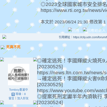
◎2023全球國家城市安全排名
https://www.rti.org.tw/news/
本文於
2023/06/24 21:30 修改第 1
引用網址：https://city.udn.com/forum
死與不死
◎確定逃死！李國輝縱火燒死9
[20230525]
https://news.ltn.com.tw/news
→確定逃死！李國輝縱火害9命
[20230525]
https://www.youtube.com/wa
Tomboy重灌中
等級：8
◎提案死刑定讞半年內須執行 
留言
｜
加入好友
[20230524]