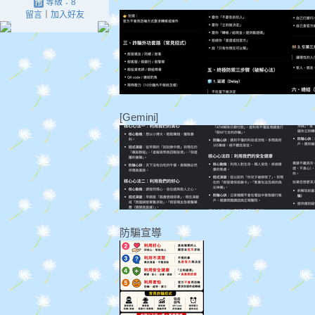
等級：8
留言
｜
加入好友
[Gemini]
防騙宣導