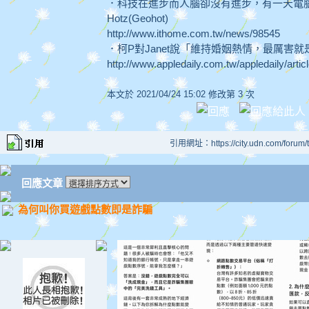
．科技在進步而人腦卻沒有進步，有一天電腦將會取
Hotz(Geohot)
http://www.ithome.com.tw/news/98545
．柯P對Janet說「維持婚姻熱情，最厲害
http://www.appledaily.com.tw/appledaily/arti
本文於
2021/04/24 15:02 修改第 3 次
引用網址：https://city.udn.com/forum
回應文章
為何叫你買遊戲點數即是詐騙