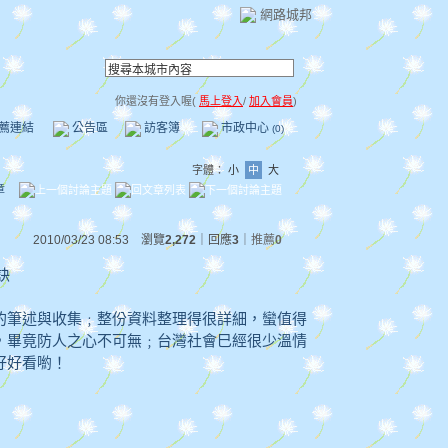
網路城邦
你還沒有登入喔(
馬上登入
/
加入會員
)
薦連結
公告區
訪客簿
市政中心
(0)
字體：
小
中
大
章
2010/03/23 08:53 瀏覽
2,272
｜回應
3
｜
推薦
0
訣
的筆述與收集﹔整份資料整理得很詳細，蠻值得
，畢竟防人之心不可無﹔台灣社會巳經很少溫情
好好看喲！