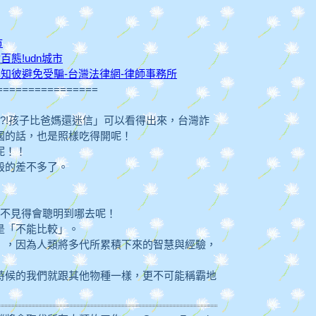
市
態!udn城市
知彼避免受騙-台灣法律網-律師事務所
================
搞什麼?!孩子比爸媽還迷信」可以看得出來，台灣詐
國的話，也是照樣吃得開呢！
呢！！
毀的差不多了。
人不見得會聰明到哪去呢！
是「不能比較」。
」，因為人類將多代所累積下來的智慧與經驗，
時候的我們就跟其他物種一樣，更不可能稱霸地