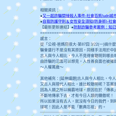
相關資訊：
●
又一起詐騙間接殺人事件-社會百態!udn城
●
自我防護守則＆女性安全須知(防身術)-社會百
【最新更新連結】●
防制詐騙參考案例：知已
================================
感言：
從「公視-爸媽冏很大-第87囧 3/22(一)
騙會盛行不是沒有其原因，同樣手法用於中
古人與今人相比，今人不見得會聰明到哪去
由詐騙的氾濫可以想見，人性善良面也被摧
～人權萬歲～
其他補充：[延伸議題]古人與今人相比，今
又古人與現代人相比，誰比較聰明呢？答案
因為人類之所以稱霸地球，原因在於「傳承
不斷地傳承下去，才有今日人類的驕傲呢！
所以如果沒有古人，就沒有今日的我們，到
球呢！因此人是不能「數典忘祖」的。