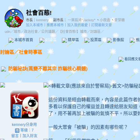
社會百態!
市長：
kennery
副市長：
一葉孤鴻*Jackey*
、
小夜函
、
麥芽糖
加入本城市
｜
推薦本城市
｜
加入我的最愛
｜
訂閱最新文章
udn
／
城市
／
政治社會
／
公共議題
／
【社會百態!】城市
／討論區／
本城市首頁
討論區
精華區
投票區
影像館
推
討論區
／
社會時事區
看回應文
防騙秘訣(萬變不離其宗 詐騙核心精髓)
<轉載文章(應該來自於警察局)-舊文>防騙秘
這份資料是經由轉載而來，內容是此篇作者
多看以保護自己的權益並且轉達給朋友知道
了，用不著再加上被騙的氣憤不平。所以要
kennery分身用
一般大眾會「被騙」的因素有哪些呢？
等級：7
留言
｜
加入好友