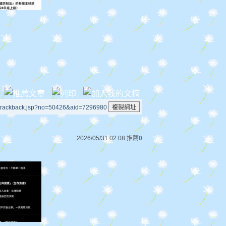
/trackback.jsp?no=50426&aid=7296980
2026/05/31 02:08
推薦
0