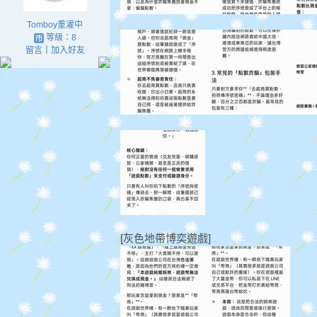
Tomboy重灌中
等級：8
留言
｜
加入好友
[灰色地帶博奕遊戲]