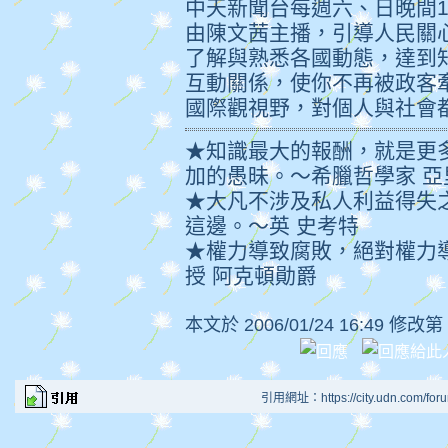
中天新聞台每週六、日晚間10:
由陳文茜主播，引導人民關
了解與熟悉各國動態，達到
互動關係，使你不再被政客
國際觀視野，對個人與社會
★知識最大的報酬，就是更
加的愚昧。～希臘哲學家 亞
★大凡不涉及私人利益得失
這邊。～英 史考特
★權力導致腐敗，絕對權力
授 阿克頓勛爵
本文於
2006/01/24 16:49 修改第
引用網址：https://city.udn.com/for