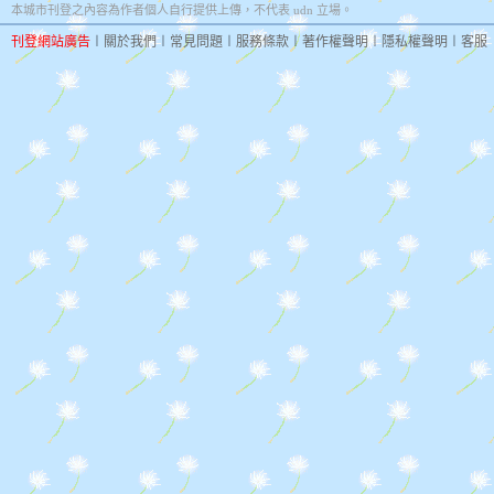
本城市刊登之內容為作者個人自行提供上傳，不代表 udn 立場。
刊登網站廣告
︱
關於我們
︱
常見問題
︱
服務條款
︱
著作權聲明
︱
隱私權聲明
︱
客服