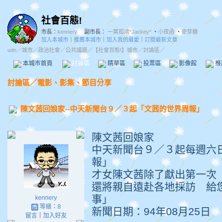
社會百態!
市長：
kennery
副市長：
一葉孤鴻*Jackey*
、
小夜函
、
麥芽糖
加入本城市
｜
推薦本城市
｜
加入我的最愛
｜
訂閱最新文章
udn
／
城市
／
政治社會
／
公共議題
／
【社會百態!】城市
／討論區／
本城市首頁
討論區
精華區
投票區
影像館
推
討論區
／
電影、影集、節目分享
陳文茜回娘家--中天新聞台９／３起「文茜的世界周報」
陳文茜回娘家
中天新聞台９／３起每週六
報」
才女陳文茜除了獻出第一次
還將親自遠赴各地採訪 給
事」
kennery
等級：8
新聞日期：94年08月25日
留言
｜
加入好友