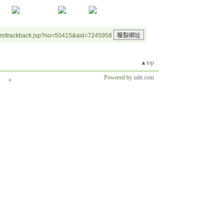
um/trackback.jsp?no=50415&aid=7245958
▲top
Powered by
udn.com