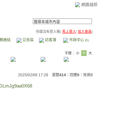
網路城邦
你還沒有登入喔(
馬上登入
/
加入會員
)
薦連結
公告區
訪客簿
市政中心
(0)
字體：
小
中
大
2025/02/06 17:28 瀏覽
414
｜回應
0
｜
推薦
0
9rGLmJg9aa0X68