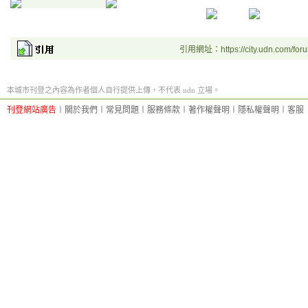
引用網址：https://city.udn.com/for
本城市刊登之內容為作者個人自行提供上傳，不代表 udn 立場。
刊登網站廣告
︱
關於我們
︱
常見問題
︱
服務條款
︱
著作權聲明
︱
隱私權聲明
︱
客服