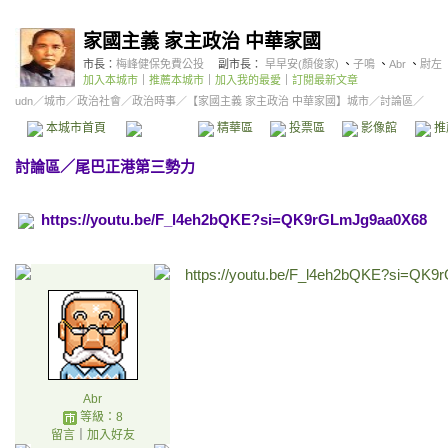
家國主義 家主政治 中華家國
市長：
梅峰健保免費公投
副市長：
早早安(顏俊家)
、
子鳴
、
Abr
、
尉左
加入本城市
｜
推薦本城市
｜
加入我的最愛
｜
訂閱最新文章
udn
／
城市
／
政治社會
／
政治時事
／
【家國主義 家主政治 中華家國】城市
／討論區／
本城市首頁
討論區
精華區
投票區
影像館
推
討論區
／
尾巴正港第三勢力
https://youtu.be/F_l4eh2bQKE?si=QK9rGLmJg9aa0X68
https://youtu.be/F_l4eh2bQKE?si=QK
Abr
等級：8
留言
｜
加入好友