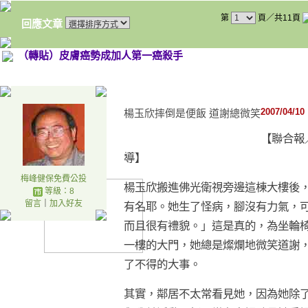
第
頁／共11頁
回應文章
（轉貼）皮膚癌勢成加人第一癌殺手
2007/04/10
楊玉欣摔倒是便飯 道謝總微笑
【聯合報
導】
梅峰健保免費公投
楊玉欣搬進佛光衛視旁邊這棟大樓後
等級：8
留言
｜
加入好友
有名耶。她生了怪病，腳沒有力氣，
而且很有禮貌。」這是真的，為坐輪
一樓的大門，她總是燦爛地微笑道謝
了不得的大事。
其實，鄰居不太常看見她，因為她除