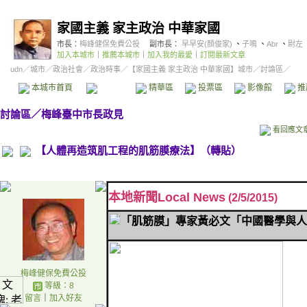
家國主義 家主政治 中華家國
市長：
梅峰健保免費公投
副市長：
早早安(顏俊家)
、
子鳴
、
Abr
、
尉左
加入本城市
｜
推薦本城市
｜
加入我的最愛
｜
訂閱最新文章
udn
／
城市
／
政治社會
／
政治時事
／
【家國主義 家主政治 中華家國】城市
／討論區／
本城市首頁
討論區
精華區
投票區
影像館
推
討論區
／
梅峰臺中市長政見
看回應文
【人體再造筑肌工程的肌筋膜療法】（轉貼）
本地新聞
Local
News
(2/5/2015)
「肌筋膜」專家黃必文「中國醫學與人
梅峰健保免費公投
等級：8
留言
｜
加入好友