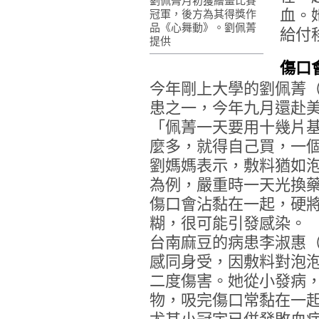
劉佩菁月初獲繪畫比賽
血。
冠軍，後方為其得獎作
品《心舞動》。劉佩菁
給付
提供
傷口
今年剛上大學的劉佩菁
患之一，今年九月還赴
「佩菁一天要用十幾片
麼多，就得自己買，一
劉媽媽表示，敷料猶如
為例，嚴重時一天光換
傷口會沾黏在一起，硬
糊，很可能引發感染。
台南麻豆的病患李淑惠
感同身受，因敷料對泡
二度傷害。她從小發病
物，吸完傷口常黏在一