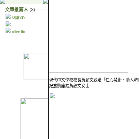
文章推薦人
(3)
貓喵XD
alice lin
現代中文學校校長黃潁文致贈「仁心慧術、助人濟
紀念獎座給黃必文女士