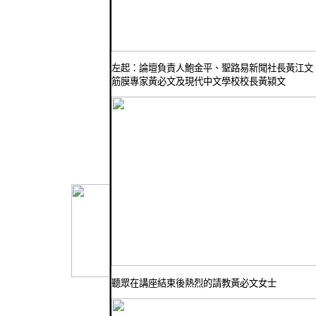
左起：論壇負責人鮑金平、聖路易新聞社長黃江文
筋膜專家黃必文及現代中文學校校長黃潁文
聽眾在講座結束後熱烈的請教黃必文女士