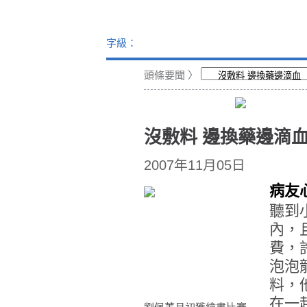
字級：
頭條要聞
〉
沒敷料 邊換藥邊滴
2007年11月05日
病友
聽到
內，
費，
泡泡
料，
在一