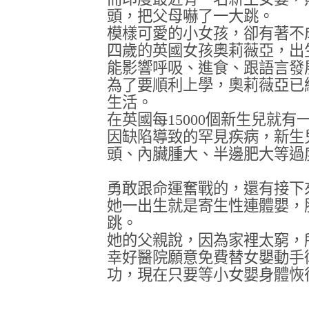
頭，把父母嚇了一大跳。
模樣可愛的小女孩，卻有著不
四歲的英國女孩奧莉薇亞，出
能影響呼吸、進食、跟語言發
為了要順利上學，奧莉薇亞已
生活。
在英國每15000個新生兒就
因缺陷導致的罕見疾病，新生
頭、內臟腫大、半邊肥大等過
勇敢跟命運奮戰的，還有接下
她一出生就是寄生性連體嬰，
跳。
她的父親說，因為家裡太窮，
幸好醫院願意免費替女嬰動手
功，現在只要等小女嬰身體恢