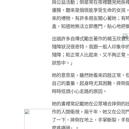
與公益活動；倒是常在夜裡聽見她房
優雅，聽來是個很能享受生命的女孩
來的禮物，有許多朋友關心著她；有
盒，知道她無法立即應門，貼心地把
出過許多自傳式勵志著作的楊玉欣曾
殘障狀況很奇特。我跟一般人印象中
殘障；和正常人比起來，又不夠正常
狀態中。」
她的意思是，雖然她看來四肢正常，
自己的重量，起身時尤其困難，摔倒
時時低頭小心走路的原因。
她的書裡常記載她在公眾場合摔倒的
作的人間衛視。兩千年，她又在公司
了一下，摔倒在地上，手掌斷裂，手
麼疼痛過」。