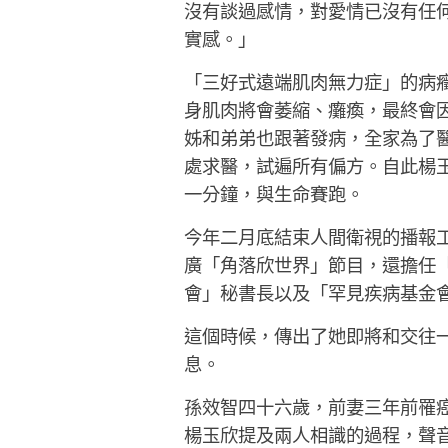
沒有談過感情，對愛情已沒有任
實感。」
「三好式遠端肌肉無力症」的病
身肌肉將會萎縮、癱瘓，最終會
姊和弟弟也跟著發病，全家為了
處求醫，試遍所有偏方。自此楊
一分鐘，與生命賽跑。
今年二月底結束人間衛視的播報
廣「角落欣世界」節目，還擔任
會」秘書長以及「罕見疾病基金
這個時候，傳出了她即將和交往
息。
孫效智四十六歲，前妻三年前罹
楊玉欣提及兩人相識的過程，聲