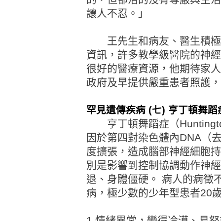
讓人不忍。」
王先生和病友、醫生積極籌
資訊，許多教學級醫院的神經
很好的醫療資源，他期待家人
政府及早提供嚴重患者照護
罕見遺傳疾病 (七) 亨丁頓舞
亨丁頓舞蹈症（Huntingto
因於第四對染色體內DNA（
度擴張，造成腦部神經細胞持
別是影響到控制協調動作神經
退、身體僵硬。 病人的病徵不
病，極少數的少年型患者20
1.情緒異常，變得冷漠、易