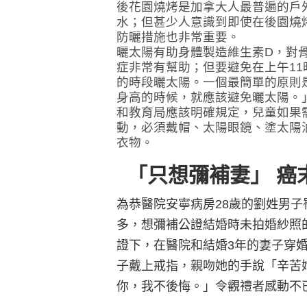
後花園燒烤是加拿大人最普遍的戶
水；但甚少人意識到即使在後園燒
防曬措施也非常重要。
曬太陽有助身體製造維生素D，對
症非常有幫助；但要避免在上午11
的時段曬太陽。一個最簡單的原則
身高的時候，就應該避免曬太陽。
和教育局應該明確規定，兒童如果
動，必須戴帽、太陽眼鏡、塗太陽
衣物。
「只想彌補妻」 癌
為恭醫院安寧病房28歲的劉姓男
多，想彌補公證結婚時未拍婚紗照
證下，在醫院和結婚3年的妻子穿
子戴上戒指，親吻她的手說「辛苦
你，我不後悔。」令觀禮者感動不