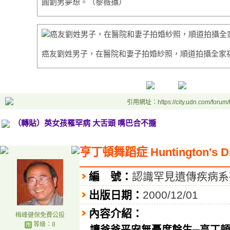
圓劉男夢想。（黎薇攝）
癌友劉姓男子，在醫院和妻子拍婚紗照，順道拍攝全家
引用網址：https://city.udn.com/forum
（轉貼）英女孩罹罕病 大舌頭 嘴巴合不攏
亨丁頓舞蹈症 Huntington's Di
編 號：
認識罕見遺傳疾病系
出版日期：
2000/12/01
內容介紹：
梅峰健保免費公投
等級：8
讓爸爸平安無憂度餘生─亨丁