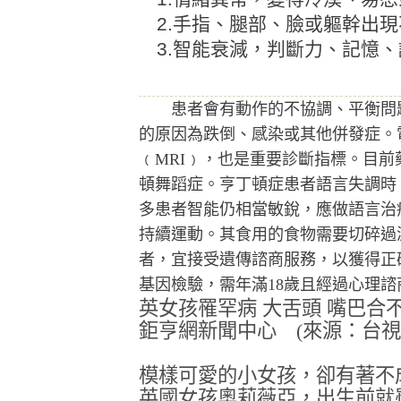
2.手指、腿部、臉或軀幹出
3.智能衰減，判斷力、記憶
患者會有動作的不協調、平衡問題
的原因為跌倒、感染或其他併發症。
﹙MRI﹚，也是重要診斷指標。目
頓舞蹈症。亨丁頓症患者語言失調時
多患者智能仍相當敏銳，應做語言治
持續運動。其食用的食物需要切碎過
者，宜接受遺傳諮商服務，以獲得正
基因檢驗，需年滿18歲且經過心理
英女孩罹罕病 大舌頭 嘴巴合
鉅亨網新聞中心 (來源：台視新聞)
模樣可愛的小女孩，卻有著不
英國女孩奧莉薇亞，出生前就