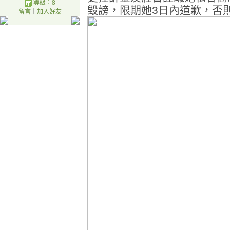
等級：8
毀謗，限期她3日內道歉，否
留言
｜
加入好友