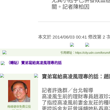
尤其小冠宇已併發敗血
關。記者陳柏因
本文於
2014/06/03 00:41 修改第 2 
引用網址：https://city.udn.com/forum
（轉貼）寶弟寫給高凌風理專的話
寶弟寫給高凌風理專的話：趙
記者許逸群／台北報導
高凌風生前的理財專員趙淑珍
了指控高凌風前妻金友莊的種
梅峰健保免費公投
更控訴金友莊曾誣衊她私吞高