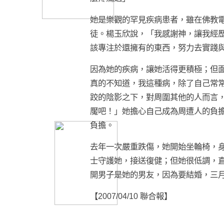
她是樂觀的罕見疾病患者，雖在佛教
徒。楊玉欣說，「我感謝神，讓我經
該專注於還擁有的東西，努力去實踐
因為她的疾病，讓她活得更積極；但
真的不知道，我這種病，除了自己常
跤的陰影之下，對周圍其他的人而言
魘吧！」她擔心自己成為周遭人的負
負擔。
去年一次嚴重跌傷，她開始坐輪椅，
士守護她，接送復健；但她很低調，
開男子是她的男友，因為要結婚，三
【2007/04/10 聯合報】