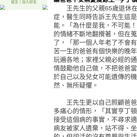
留言
｜
加入好友
王先生的父親65歲退休在
症，醫生同時告訴王先生這是
能。「為什麼是我，不可能！
的情緒不斷地翻攪著，但在蒐
了，「那一個人年老了不會有
苦一生的爸爸有個快樂的晚年
玩遍各地；家裡父親必經的通
情鼓勵他自己做，不把爸爸當
於自己以及兒女可能遺傳的機
然、無所疑懼。
王先生更以自己照顧爸爸的
多痛心的情形，「其實亨丁頓
接受這個病的事實，不尋求適
病友被家人遺棄，站不得、坐
的，但卻活的沒有尊嚴與生活