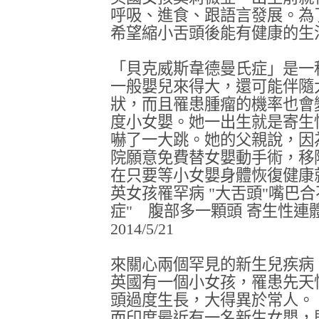
呼吸、進食、跟語言發展。為
希望縮小舌頭後能有健康的生活
「貝克威斯韋德曼氏症」是一
一般嬰兒來得大，還可能伴隨
狀，而且罹患腫瘤的機率也會
度小女嬰。她一出生就是寄生
嚇了一大跳。她的父親說，因
院願意免費替女嬰動手術，移
在只要等小女嬰身體恢復健康
英女孩罹罕病 "大舌頭"嘴巴合
症" 腹部多一顆頭 寄生性連
2014/5/21
來關心兩個罕見的新生兒疾病
英國有一個小女孩，罹患先天
頭過度生長，大得異於常人。
而印度最近有一名新生女嬰，