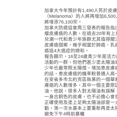
加拿大今年預計有1,490人死於皮
（Melanoma）的人將再增加6,5
將增添76,100宗。
加拿大防癌協會周三發表的報告指
瘤皮膚癌的人數，在過去20年有上
兒潮一代和青少年族群尤其值得關注。
皮膚癌個案，幾乎相當於肺癌、乳
癌這4大癌症的總和。
報告顯示，16至24歲青少年是活
活動的一群，但他們甚少塗太陽油
少年也最常照太陽燈，增加患皮膚
的話，患皮膚癌的機率較普通人高
在安省多市北約克區執業的一個華
膚癌的人數增多，其中一個主要原
油。他說，很多人對太陽油有誤解
一身古銅色的皮膚，也不必擔心會
正確使用及塗上足夠太陽油卻是一
動，落一次水基本上要重新再塗太
避免下午4時前暴曬