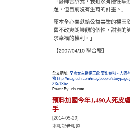
「醫師告訴我，我雖然有隱性缺
題，但目前沒有生育的計畫。」
原本全心奉獻給公益事業的楊玉
舊不改爽朗樂觀的個性，甜蜜的
求幸福的權利。」
【2007/04/10 聯合報】
全文網址:
罕病女主播楊玉欣 要出嫁啦 - 人間有情
物
http://mag.udn.com/mag/people/storypage
ZXu1Xbv
Power By udn.com
預料加國今年1,490人死皮膚
手
[2014-05-29]
本報記者報道