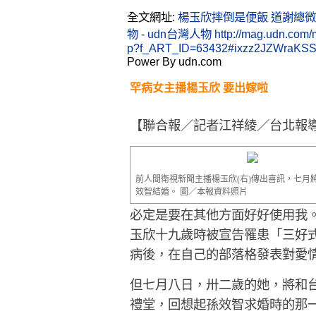
全文網址:
楊玉欣摔倒是便飯 道謝總微笑
物 - udn台灣人物
http://mag.udn.com/
p?f_ART_ID=63432#ixzz2JZWraKS
Power By udn.com
罕病女主播楊玉欣 要出嫁啦
【聯合報／記者江祥綾／台北報
前人間衛視新聞主播楊玉欣(右)傳出喜訊，七月
效智結婚。 圖／本報資料照片
必定是要在其他方面好好使用我
玉欣十九歲時被宣告罹患「三好
病後，在自己的部落格發表對愛
但七月八日，卅二歲的她，將和
禮堂，回想起孫效智求婚時的那