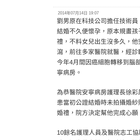
2014年07月14日 19:07
劉男原在科技公司擔任技術員
結婚不久便懷孕，原本規畫孩
禮，不料女兒出生沒多久，他
瀉，前往多家醫院就醫，經診
今年4月間因癌細胞轉移到腦
寧病房。
為恭醫院安寧病房護理長徐彩
患當初公證結婚時未拍攝婚紗
婚禮，院方決定幫他完成心願
10餘名護理人員及醫院志工