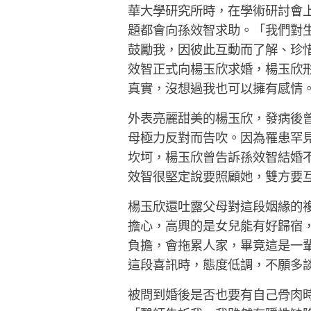
華大學研究所時，在學術研討會
題都會向孫效智求助。「我們對
鼓勵我，因彼此互動而了解、珍
效智正式向楊玉欣求婚，楊玉欣
真實，沒想過我也可以擁有感情
外表亮麗甜美的楊玉欣，發病後
母極力反對而告吹。因為罹患罕
坎坷，楊玉欣曾告訴孫效智結婚
效智很堅定說要照顧她，雙方要
楊玉欣還吐露父母對這段姻緣的
擔心，高興的是女兒能有好歸宿
負擔，會拖累人家，畢竟這是一
這段喜訊時，態度低調，不願多
被問到婚後是否也要有自己骨肉