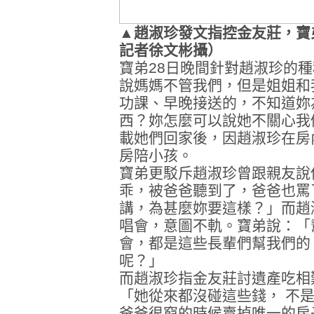
▲趙淑珍發文指控金友莊，寶
記者徐文彬攝）
寶弟28日晚間針對趙淑珍的
說媽媽不管我們，但是姐姐和
功課、早晚接送的，不知道妳
西？妳怎麼可以說她不關心我
載她們回家後，因趙淑珍在房
房陪小孩。
寶弟更駁斥趙淑珍曾跟親友說
乖，被爸爸聽到了，爸爸也罵
講，為甚麼妳要這樣？」而趙
唱會，意圖不軌。寶弟說：「
會，都是這些長輩們幫我們的
呢？」
而趙淑珍指金友莊討遺產吃相
「她從來都沒碰這些錢， 不
爸爸很窮的時候賣掉唯一的房