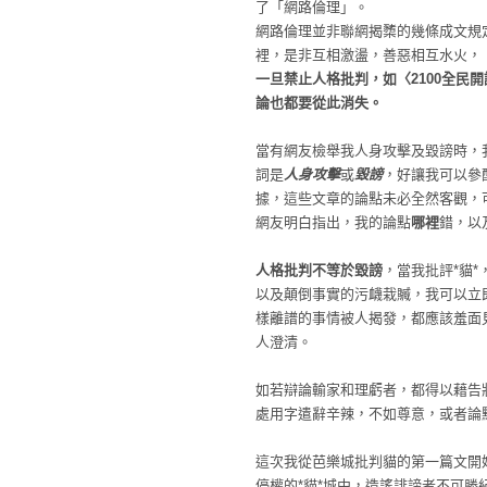
了「網路倫理」。
網路倫理並非聯網揭櫫的幾條成文規定
裡，是非互相激盪，善惡相互水火，
一旦禁止人格批判，如〈2100全民
論也都要從此消失。
當有網友檢舉我人身攻擊及毀謗時，
詞是
人身攻擊
或
毀謗
，好讓我可以參
據，這些文章的論點未必全然客觀，
網友明白指出，我的論點
哪裡
錯，以
人格批判不等於毀謗
，當我批評*貓
以及顛倒事實的污衊栽贓，我可以立
樣離譜的事情被人揭發，都應該羞面
人澄清。
如若辯論輸家和理虧者，都得以藉告
處用字遣辭辛辣，不如尊意，或者論
這次我從芭樂城批判貓的第一篇文開
停權的*貓*城中，造謠誹謗者不可