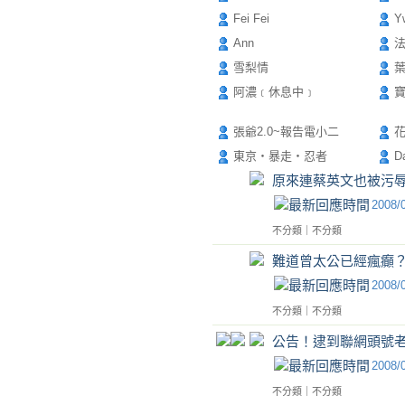
Fei Fei
Y
Ann
雪梨情
阿濃﹝休息中﹞
張爺2.0~報告電小二
東京‧暴走‧忍者
D
原來連蔡英文也被污
2008/
不分類
｜
不分類
難道曾太公已經瘋癲
2008/
不分類
｜
不分類
公告！逮到聯網頭號
2008/
不分類
｜
不分類