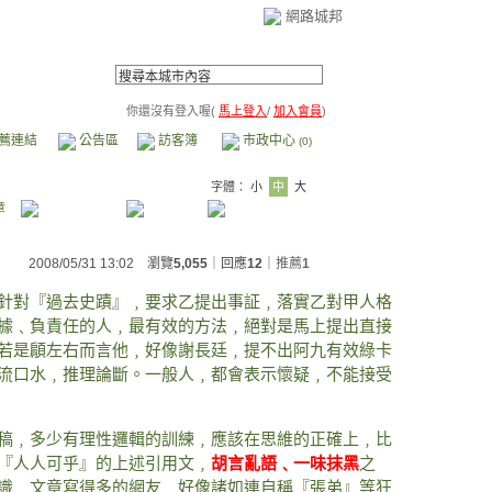
網路城邦
你還沒有登入喔(
馬上登入
/
加入會員
)
薦連結
公告區
訪客簿
市政中心
(0)
字體：
小
中
大
章
2008/05/31 13:02 瀏覽
5,055
｜回應
12
｜
推薦
1
針對『過去史蹟』﹐要求乙提出事証﹐落實乙對甲人格
據﹑負責任的人﹐最有效的方法﹐絕對是馬上提出直接
若是顅左右而言他﹐好像謝長廷﹐提不出阿九有效綠卡
流口水﹐推理論斷。一般人﹐都會表示懷疑﹐不能接受
稿﹐多少有理性邏輯的訓練﹐應該在思維的正確上﹐比
『人人可乎』的上述引用文﹐
胡言亂語
﹑一味抹黑
之
識﹐文章寫得多的網友﹐好像諸如連自稱『張弟』等狂