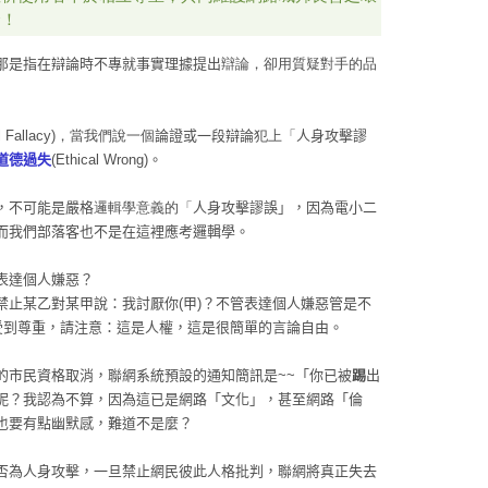
合！
那是指在辯論時不專就事實理據提出
辯論，卻用質疑對手的品
al Fallacy)，當我們說
一個
論證或一段辯論
犯上「
人身攻擊謬
道德過失
(Ethical Wrong)。
，不可能是嚴格
邏輯學意義的「
人身攻擊謬誤」，因為電小二
而我們部落客也不是在這裡應考邏輯學。
表達個人嫌惡？
禁止某乙對某甲說：我討厭你(甲)？不管表達個人嫌惡管是不
當受到尊重，請注意：這是人權，這是很簡單的言論自由。
的市民資格取消，聯網系統預設的通知簡訊是~~「你已被
踢
出
呢？我認為不算，因為這已是網路「文化」，甚至網路「倫
也要有點幽默感，難道不是麼？
否為人身攻擊，一旦禁止網民彼此人格批判，聯網將真正失去