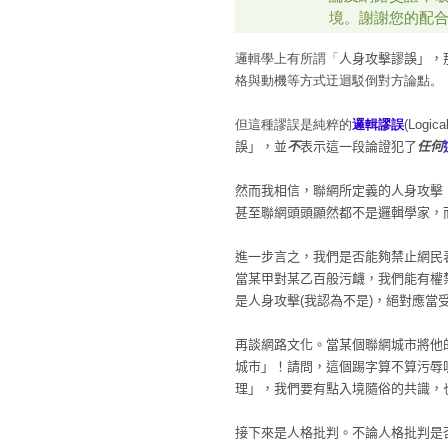
境。謝謝您的配
邏輯學上有所謂「
人身攻擊謬誤」，
格與動機等方式迂迴駁倒對方論點。
但這種謬誤是純粹的
邏輯謬誤
(Logic
誤」，並
不
表示這一段論證犯了
任何
然而我相信，聯網所定義的人身攻擊
甚至聯網頭頭顯然都不是邏輯學家，
進一步言之，我們是否能夠禁止網民
當某甲對某乙百般污衊，我們能有權
是人身攻擊(我認為不是)，絕對應
再談網路文化。當某個聯網城市將他
城市」！請問，這個踢字算不算污辱
理」，我們要有點入境隨俗的共識，
接下來是人格批判。不論人格批判是