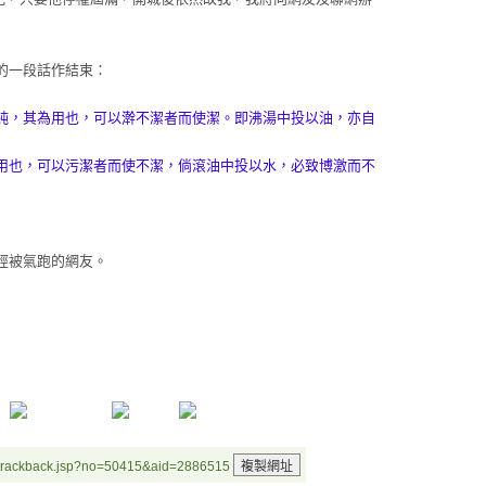
的一段話作結束：
純，其為用也，可以澣不潔者而使潔。即沸湯中投以油，亦自
用也，可以污潔者而使不潔，倘滾油中投以水，必致博激而不
經被氣跑的網友。
/trackback.jsp?no=50415&aid=2886515