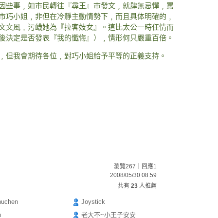
因些事﹐如市民轉往『尋王』巿發文﹐就肆無忌憚﹐罵
市巧小姐﹐非但在冷靜主動情勢下﹐而且具体明確的﹐
文文風﹐污衊她為『拉客妓女』。這比太公一時任情而
後決定是否發表『我的懺悔』）﹐情形何只嚴重百倍。
﹐但我會期待各位﹐對巧小姐給予平等的正義支持。
瀏覽267｜回應1
2008/05/30 08:59
共有
23
人推薦
huchen
Joystick
n
老大不~小王子安安