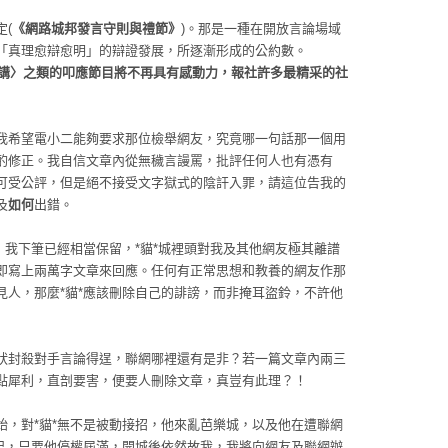
(
《網路城邦發言守則與禮節》
)。那是一種在開放言論場域
「真理愈辯愈明」的辯證發展，所逐漸形成的公約數。
開講〉之類的叩應節目將不再具有感動力，報社許多最精采的社
我希望電小二能夠要求那位檢舉網友，究竟哪一句話那一個用
酌修正。我自信文章內從無穢言謾罵，批評任何人也有憑有
可受公評，但是絕不接受文字獄式的陰訐入罪，請這位告我的
及
如何
出錯。
*，我下筆已經相當保留，*貓*城裡頭對我及其他網友極其離譜
即寫上兩萬字文章來回應。任何有正常思想和教養的網友作那
見人，那麼*貓*應該刪除自己的誹謗，而非掩耳盜鈴，不許他
狀封殺對手言論得逞，聯網哪裡還有是非？若一篇文章內兩三
點犀利，直剖要害，便要人刪除文章，真豈有此理？！
始，對*貓*無不是被動接招，他來亂芭樂城，以及他在遭聯網
勝紀，只要他停權屆滿，開城後依然故我，我將向網友及聯網辦