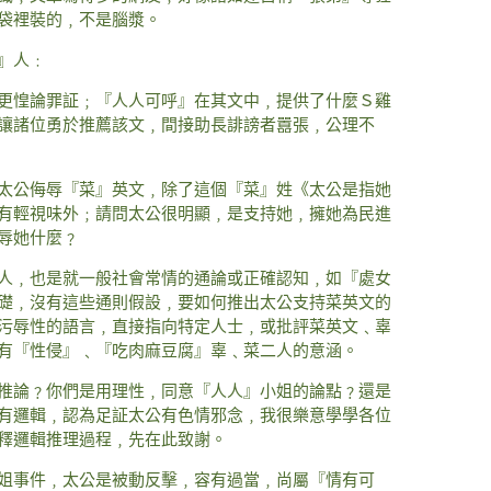
袋裡裝的﹐不是腦漿。
』人﹕
更惶論罪証﹔『人人可呼』在其文中﹐提供了什麼Ｓ雞
讓諸位勇於推薦該文﹐間接助長誹謗者囂張﹐公理不
太公侮辱『菜』英文﹐除了這個『菜』姓《太公是指她
有輕視味外﹔請問太公很明顯﹐是支持她﹐擁她為民進
辱她什麼﹖
人﹐也是就一般社會常情的通論或正確認知﹐如『處女
礎﹐沒有這些通則假設﹐要如何推出太公支持菜英文的
污辱性的語言﹐直接指向特定人士﹐或批評菜英文﹑辜
有『性侵』﹑『吃肉麻豆腐』辜﹑菜二人的意涵。
推論﹖你們是用理性﹐同意『人人』小姐的論點﹖還是
有邏輯﹐認為足証太公有色情邪念﹐我很樂意學學各位
釋邏輯推理過程﹐先在此致謝。
姐事件﹐太公是被動反擊﹐容有過當﹐尚屬『情有可