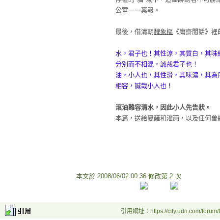
公室一一稟報。
最後，借清朝
魏象樞
《庸齋閒話》裡
水，君子也！其性涼，其質白，其味
分別而不相混，誠哉君子也！
油，小人也，其性滑，其味濃，其為
相容，誠哉小人也！
滾油難容清水，因此小人先告狀。
本篇，送給夏籬和濯雨，以及任何曾
本文於
2008/06/02 00:36 修改第 2 次
引用網址：https://city.udn.com/forum