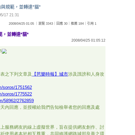
與規範，並轉達*貓*
05/17 21:31
2008/04/25 01:05 ｜瀏覽 3343｜回應 30｜推薦 184｜引用 1
，並轉達*貓*
2008/04/25 01:05:12
5
發表之下列文章及
【芭樂時報】城市
涉及譭謗和人身攻
om/soros/1751562
om/soros/1775522
com/58962/2762859
三天內回應，並授權給我們告知檢舉者您的回應及處
線上服務網友的線上虛擬世界，旨在提供網友創作、討
敬祈使用者本於相互尊重，共同維護網路城邦良善之環