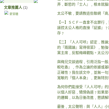
弄﹑斷慾的『士人』﹐根本就腦
文章推薦人
(1)
太公不敏﹐要請教這些聯網『高
麥芽糖
【一】ＳＣＦ一直拿不出罪行﹐
誣控太公人格的直接『証據』﹖
存﹖
【二】『人人可呼』認定﹑推論
的『兩國論』寫得很菜》﹐勉強
黨主席﹐反駁梅峰觀點。太公污
與梅兄交談過程﹐引用泛指一般
較吃香』﹐作為立論的依據或基
正確性﹖我在該文中﹐並無一句
寬敏的『個人本身』﹐更無特別
為何你們能接受『人人可呼』的
以個人好惡﹐矯情偽道﹖如果是
的邏輯﹐以為日後改進﹐懇請解
最後﹐太公聲明﹕與『人人』小