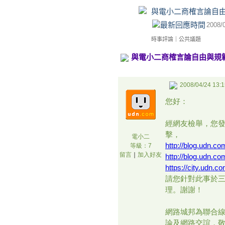
與電小二商榷言論自由
2008/
時事評論
｜
公共議題
與電小二商榷言論自由與規範
2008/04/24 13:1
您好：
經網友檢舉，您
擊，
電小二
http://blog.udn.c
等級：7
留言
｜
加入好友
http://blog.udn.c
https://city.udn.
請您針對此事於
理。謝謝！
網路城邦為聯合
論及網路交誼，