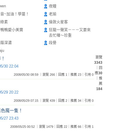
wen
夜瞳
法音~加油！學蔓！
老瑜
葉綠素
倫敦火星客
寶鴨鴨愛小美寶
狂龍一聲笑－－－又要來
去忙囉～珍重
花蔭深濃
段譽
aju
瀏覽
辱！
3343
05/30 22:04
｜回
應
30
2008/05/30 08:59 ｜瀏覽 266｜回應 1｜推薦 23｜引用 0
｜推
薦
？
184
05/29 20:22
2008/05/29 07:15 ｜瀏覽 439｜回應 2｜推薦 34｜引用 0
老色魔一隻！
05/27 23:43
2008/05/25 00:52 ｜瀏覽 1479｜回應 22｜推薦 66｜引用 1