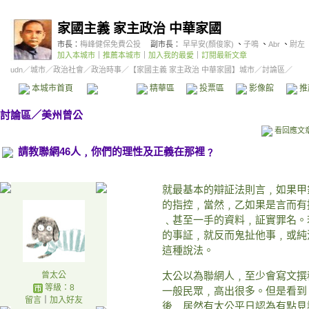
家國主義 家主政治 中華家國
市長：
梅峰健保免費公投
副市長：
早早安(顏俊家)
、
子鳴
、
Abr
、
尉左
加入本城市
｜
推薦本城市
｜
加入我的最愛
｜
訂閱最新文章
udn
／
城市
／
政治社會
／
政治時事
／
【家國主義 家主政治 中華家國】城市
／討論區／
本城市首頁
討論區
精華區
投票區
影像館
推
討論區
／
美州曾公
看回應文
請教聯網46人﹐你們的理性及正義在那裡﹖
就最基本的辯証法則言﹐如果甲
的指控﹐當然﹐乙如果是言而有
﹑甚至一手的資料﹐証實罪名。
的事証﹐就反而鬼扯他事﹐或純
這種說法。
曾太公
太公以為聯網人﹐至少會寫文撰
等級：8
一般民眾﹐高出很多。但是看到
留言
｜
加入好友
後﹐居然有太公平日認為有點見