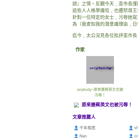
諒』之情。反觀今天﹐歪市長僅
這些人人格學識低﹐也遷怒尋王
針對一位特定的女士﹐污辱她寫
為（我查知我的潛意識理由﹐日
迄今﹐太公沒見各位批評歪市長
作家
anybody~原來連蔡英文也被
污辱！
原來連蔡英文也被污辱！
文章推薦人
千年相思
s
Nan
c