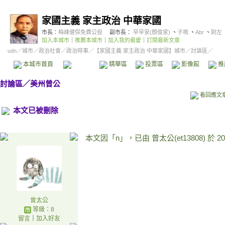
家國主義 家主政治 中華家國
市長：
梅峰健保免費公投
副市長：
早早安(顏俊家)
、
子鳴
、
Abr
、
尉左
加入本城市
｜
推薦本城市
｜
加入我的最愛
｜
訂閱最新文章
udn
／
城市
／
政治社會
／
政治時事
／
【家國主義 家主政治 中華家國】城市
／討論區／
本城市首頁
討論區
精華區
投票區
影像館
推
討論區
／
美州曾公
看回應文
本文已被刪除
本文因「n」，已由 曾太公(et13808) 於
2
曾太公
等級：8
留言
｜
加入好友