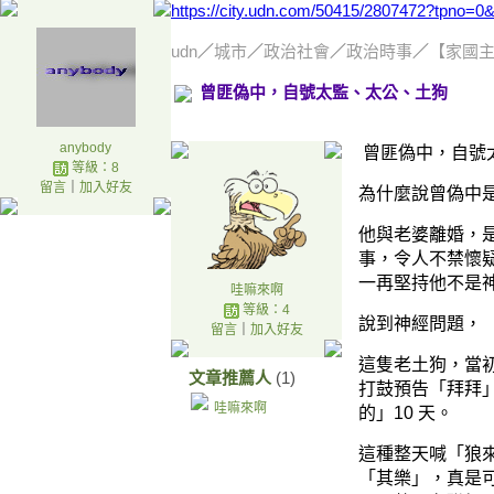
https://city.udn.com/50415/2807472?tpno
udn
／
城市
／
政治社會
／
政治時事
／
【家國主
曾匪偽中，自號太監、太公、土狗
anybody
曾匪偽中，自號
等級：8
留言
｜
加入好友
為什麼說曾偽中
他與老婆離婚，
事，令人不禁懷
一再堅持他不是
哇嘛來啊
等級：4
說到神經問題，
留言
｜
加入好友
這隻老土狗，當
文章推薦人
(1)
打鼓預告「拜拜
哇嘛來啊
的」10 天。
這種整天喊「狼
「其樂」，真是