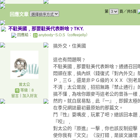
第
頁／共5頁
回應文章
不駐美國﹐那要駐美代表幹啥﹖TKY.
回應給：
anybody~S.O.S（coffeejelly）
搞外交，住美國
這也有問題啊﹖
不駐美國﹐那要駐美代表幹啥﹖通通召回
悶頭在家﹐搞內妖（錢復式『對內外交』
Ｐ﹐三Ｇ﹐還是非ＰＧ級的ＸＸＸ（別老
曾太公
不清﹔太公是說﹐招招無路『禁止通行』
等級：8
搞不懂﹐為啥你跟麥丏這老公的曾孫一樣
留言
｜
加入好友
然的。就白居易點﹐此『一』﹐即歸太極
在季兄網誌最初最原始的那篇文。
鬥『性』耍嘴皮﹐玩累了吧﹖總該回本題
『咬』﹐
對太公的『原進』一擊﹐你也該反制迎擊
使你我有『文交』（沒打錯﹐是談文論理