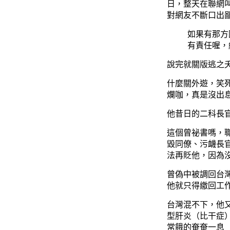
日，整天在聯網
對網友不斷口出鄙
如果有那方
有責任喔，
說完就關版逃之
什麼關外遊，笑死
爛咖，真是沒出
他昔日的二科長
這個曾祕書嗎，
毀同僚、污衊長
法再貶他，因為
曾偽中被調回台
他就只得繳回工
台灣混不下，他
型肝炎（比干症
常餓的奄奄一息