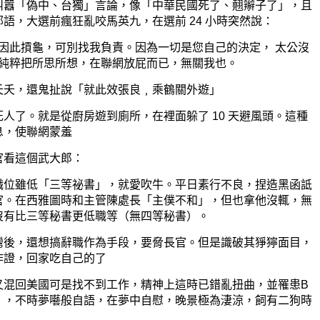
叫囂「偽中、台獨」言論，像「中華民國死了、翹辮子了」，且
語，大選前瘋狂亂咬馬英九，在選前 24 小時突然說：
因此摃龜，可別找我負責。因為一切是您自己的決定， 太公沒
純粹把所思所想，在聯網放屁而已，無關我也。
夭夭，還鬼扯說「就此效張良﹐乘鶴關外遊」
人了。就是從廚房遊到廁所，在裡面躲了 10 天避風頭。這種
息，使聯網蒙羞
官看這個武大郎：
職位雖低「三等祕書」，就愛吹牛。平日素行不良，捏造黑函詆
官。在西雅圖時和主管陳處長「主僕不和」，但也拿他沒輒，無
沒有比三等秘書更低職等（無四等秘書）。
灣後，還想搞辭職作為手段，要脅長官。但是識破其猙獰面目，
作證，回家吃自己的了
又混回美國可是找不到工作，精神上這時已錯亂扭曲，並罹患B
），不時夢囈般自語，在夢中自慰，晚景極為淒涼，飼有二狗時