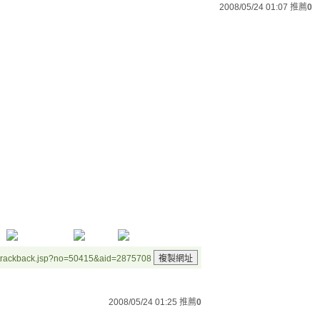
2008/05/24 01:07
推薦
0
/trackback.jsp?no=50415&aid=2875708
2008/05/24 01:25
推薦
0