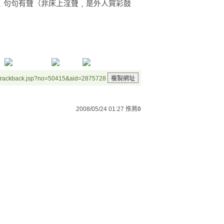
﹐句句有聲（非床上淫聲﹐是外人賀彩鼓
/trackback.jsp?no=50415&aid=2875728
2008/05/24 01:27
推薦
0