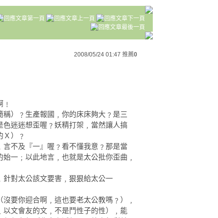
2008/05/24 01:47
推薦
0
啊﹗
簡稱）﹖生產報國﹐你的床床夠大﹖是三
是色迷迷想歪喔﹖妖精打架﹐當然讓人搞
的Ｘ）﹖
﹐言不及『一』喔﹖看不懂我意﹖那是當
的始一﹔以此地言﹐也就是太公批你歪曲﹐
﹐針對太公該文要害﹐狠狠給太公一
（沒要你迎合啊﹐這也要老太公教嗎﹖）﹐
﹑以文會友的文﹐不是鬥性子的性）﹐能