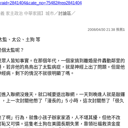
=0&raid=2841404&cate_no=75482#rep2841404
義 家主政治 中華家國】城市
／討論區／
2008/04/30 21:38
推薦
1
太監、太公、土狗 等
是個太監呢？
是眾人皆知事實。在那個年代，一個家搞到離婚是件轟動鄰里的
疑，若非他的鳥鳥出了太監病症，就是神經上出了問題。但是他
神經病，剩下的情況不就很明顯了嗎。
初進入聯網沒幾天，就口喊要退出聯網，一天到晚逢人就是敲鑼
」，上一次封關他憋了「漫長的」5 小時，這次封關憋了「很久
來了啊」行為，就像小孩子辦家家酒，人不堪其擾，但他不改
可恥又可憐。這隻老土狗在美國長期失業，靠領社福救濟金度