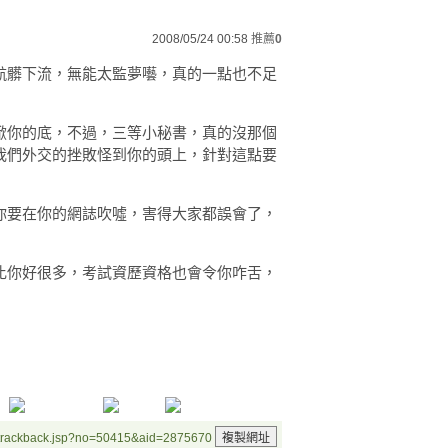
2008/05/24 00:58
推薦
0
骯髒下流，無能太監夢囈，真的一點也不足
掀你的底，不過，三等小秘書，真的沒那個
我們外交的挫敗怪到你的頭上，針對這點要
你要在你的網誌吹噓，害得大家都誤會了，
比你好很多，考試資歷資格也會令你咋舌，
/trackback.jsp?no=50415&aid=2875670