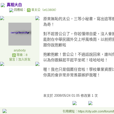
真相大白
回應給：
曾太公（et13808）
原來無恥的太公，三等小秘書，寫出這等
為奇！
對不起曾公公了，你若懂得自愛，沒人會
能耐在中華民國外交上呼風喚雨，以前把
跟你說抱歉啦
anybody
抱歉抱歉！曾公公！不過話說回來，誰叫
等級：8
留言
｜
加入好友
以為你跟蘇起平起平坐呢！哇哈哈哈！
喔！我也只是個薦任官啦！學校畢業資歷
你真的會非常非常羨慕嫉妒我喔！
本文於
2008/05/24 01:05 修改第 1 次
引用網址：https://city.udn.com/forum