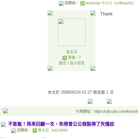
回應給：
anybody~S.O.S（coffeejelly）
Thank
曾太公
等級：7
留言
｜
加入好友
本文於
2008/05/24 01:27 修改第 1 次
引用網址：https://city.udn.com/forum
不客氣！再來回顧一次，免得曾公公假裝得了失憶症
回應給：
曾太公（et13808）