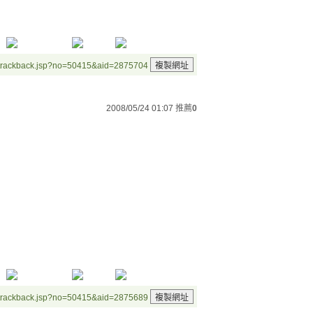
/trackback.jsp?no=50415&aid=2875704
2008/05/24 01:07
推薦
0
/trackback.jsp?no=50415&aid=2875689