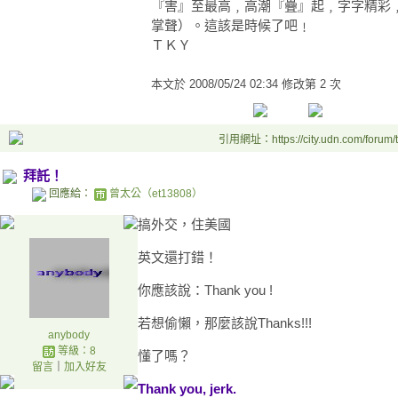
『害』至最高﹐高潮『疊』起﹐字字精彩
掌聲）。這該是時候了吧﹗
ＴＫＹ
本文於
2008/05/24 02:34 修改第 2 次
引用網址：https://city.udn.com/forum
拜託！
回應給：
曾太公（et13808）
搞外交，住美國
英文還打錯！
你應該說：Thank you !
若想偷懶，那麼該說Thanks!!!
anybody
等級：8
懂了嗎？
留言
｜
加入好友
Thank you, jerk.