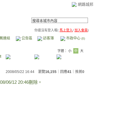
網路城邦
你還沒有登入喔(
馬上登入
/
加入會員
)
薦連結
公告區
訪客簿
市政中心
(0)
字體：
小
中
大
章
2008/05/22 16:44 瀏覽
16,155
｜回應
41
｜
推薦
0
008/06/12 20:46刪除。