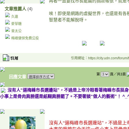
再者一直要找市長罷扁的捐款帳號，就是
文章推薦人
(4)
唉！即使是網路的虛擬世界，也還是有各
久遠
智慧者不能解脫呀。
麥芽糖
曾太公
梅峰健保免費公投
引用網址：https://city.udn.com/forum
第
頁／共3頁
回應文章
沒有人“逼梅峰市長選邊站”，不過是上帝冷眼看著梅峰市長挺
小事上是骨肉肩膀還是紙糊肩膀罷了。不要奢談“做人的藝術”！ ^_
沒有人
“逼梅峰市長選邊站”
，不過是上