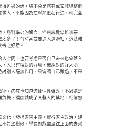
覺得難過的話，總不免是您甚或家城與整個
要做人，不能因為在聯網匿名行進，就完全
敵，您對學弟的留言，痞瘋感覺您雖無惡
敵太多了！有時甚或要逼人選邊站，這就離
受害之好意。
給人空間，也要考慮是否自己未來也會落入
人，人只有相對的好壞，無絕對的好人壞
檢討別人毫無作用，只會讓自己難過，不是
藝術，痞瘋也知道您倆個性難改，不過還是
裡負擔，讓家城成了某些人的禁地，相信您
華文化，發揚家國主義，實行家主政治，建
且不希望樹敵，學長如能盡量往正面的去幫