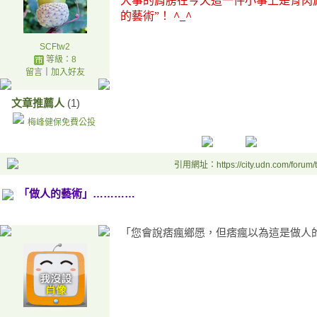
大事的肩膀在今天這一件小事上是骨肉
的藝術
”
！
^_^
SCFtw2
等級：8
留言
｜
加入好友
文章推薦人
(1)
梅峰健保免費公投
引用網址：https://city.udn.com/forum
「做人的藝術」…………
「您會說痞瘋鄉愿，但痞瘋以為這是做人