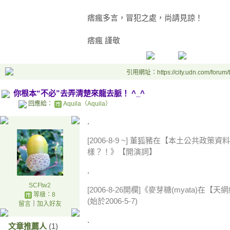
痞瘋多言，冒犯之處，尚請見諒！
痞瘋 謹敬
引用網址：https://city.udn.com/forum
你根本“不必”去弄清楚來龍去脈！ ^_^
回應給：
Aquila（Aquila）
.
[2006-8-9 ~] 董狐豬在【本土公共
樣？！》【開演詞】
.
SCFtw2
[2006-8-26開欄]《麥芽糖(myata)
等級：8
(始於2006-5-7)
留言
｜
加入好友
.
文章推薦人
(1)