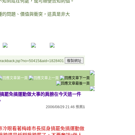
不知到底在何處，或可順便告知則個。
種的問題、價值與衝突，這真是非大
/trackback.jsp?no=50415&aid=1828401
身搞罷免搞運動做大事的肩膀在今天這一件
^
2006/08/29 21:46
推薦
1
帝冷眼看著梅峰市長挺身搞罷免搞運動做