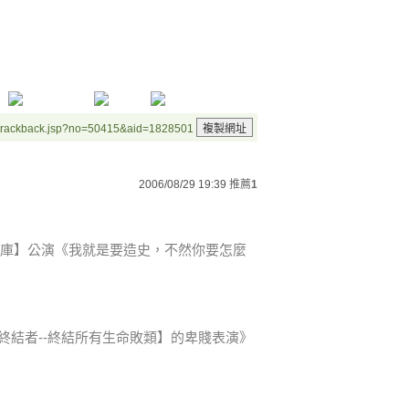
/trackback.jsp?no=50415&aid=1828501
2006/08/29 19:39
推薦
1
政策資料庫】公演《我就是要造史，不然你要怎麼
在【天網終結者--終結所有生命敗類】的卑賤表演》