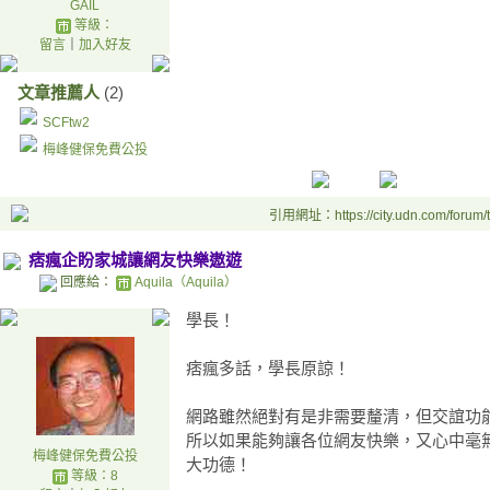
GAIL
等級：
留言
｜
加入好友
文章推薦人
(2)
SCFtw2
梅峰健保免費公投
引用網址：https://city.udn.com/forum
痞瘋企盼家城讓網友快樂遨遊
回應給：
Aquila（Aquila）
學長！
痞瘋多話，學長原諒！
網路雖然絕對有是非需要釐清，但交誼功
所以如果能夠讓各位網友快樂，又心中毫
梅峰健保免費公投
大功德！
等級：8