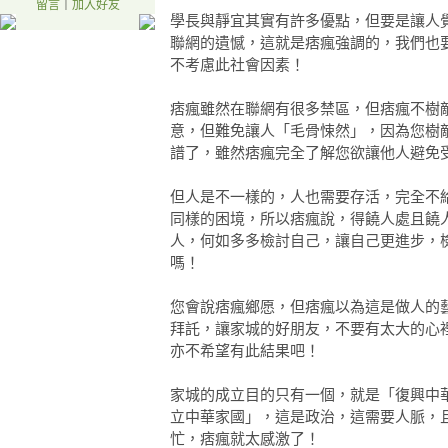
留言
｜
加入好友
學長與靜宜其實有許多優點，但要是讓人
聯網的遺憾，這就是痞瘋強調的，我們也
不考慮此社會因素！
痞瘋雖然在聯網有很多禁區，但痞瘋不樹
意，但難免讓人「毛骨悚然」，因為您樹
譜了，雖然痞瘋完全了解您欲讓他人避免
但人是不一樣的，人也需要存活，完全不
同樣的困境，所以痞瘋說，得饒人處且饒
人，何如多多檢討自己，讓自己更進步，
嗎！
您會說痞瘋鄉愿，但痞瘋以為這是做人的
拜託，讓家城的好朋友，不要有太大的心
亦不希望有此結果吧！
家城的成立目的只有一個，就是「復興中
立中華家國」，這是政治，這需要人脈，
忙，痞瘋就太感激了！