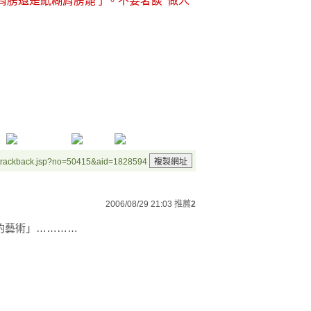
肩膀還是紙糊肩膀罷了。不要奢談
“
做人
/trackback.jsp?no=50415&aid=1828594
2006/08/29 21:03
推薦
2
的藝術」…………