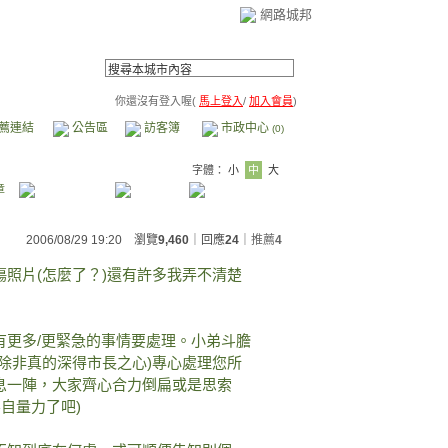
網路城邦
你還沒有登入喔(
馬上登入
/
加入會員
)
薦連結
公告區
訪客簿
市政中心
(0)
字體：
小
中
大
章
2006/08/29 19:20 瀏覽
9,460
｜回應
24
｜
推薦
4
照片(怎麼了？)還有許多我弄不清楚
有更多/更緊急的事情要處理。小弟斗膽
除非真的深得市長之心)專心處理您所
息一陣，大家齊心合力倒扁或是思索
自量力了吧)