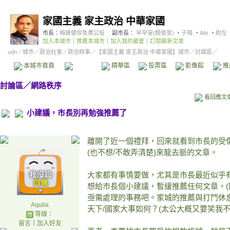
家國主義 家主政治 中華家國
市長：
梅峰健保免費公投
副市長：
早早安(顏俊家)
、
子鳴
、
Abr
、
尉左
加入本城市
｜
推薦本城市
｜
加入我的最愛
｜
訂閱最新文章
udn
／
城市
／
政治社會
／
政治時事
／
【家國主義 家主政治 中華家國】城市
／討論區／
本城市首頁
討論區
精華區
投票區
影像館
推
討論區
／
網路秩序
看回應文
小建議，市長別再勉強推薦了
離開了近一個禮拜，回來就看到市長的受傷
(也不想/不敢弄清楚)來龍去脈的文章。
大家都有事情要做，尤其是市長最近似乎
想給市長個小建議，暫緩推薦任何文章。(
亟需處理的事務吧。家城的推薦與打鬥休
Aquila
天下/國家大事如何？(太公大概又要笑我不
等級：
留言
｜
加入好友