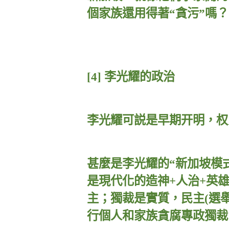
個家族還用得著
“
貪污
”
嗎？
[4]
李光耀的政治
李光耀可説是早期开明，权
甚麼是
李光耀的“新加坡模
是現代化的造神
+
人治
+
英
主；獨裁是實質，民主
(
選
行個人和家族貪腐專政獨裁