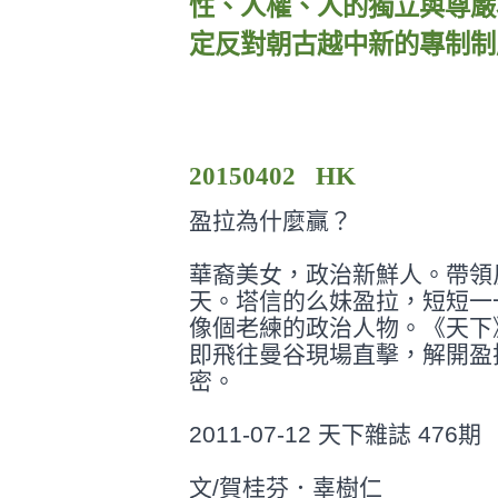
性、人權、人的獨立與尊嚴
定反對朝古越中新的專制制
20150402 HK
盈拉為什麼贏？
華裔美女，政治新鮮人。帶領
天。塔信
的么妹盈拉，短短一
像個老練的政治人
物。《天下
即飛往曼谷現場直擊，解開
盈
密。
2011-07-12 天下雜誌 476期
文/賀桂芬．辜樹仁