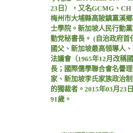
23
日），又名
GCMG
、
CH
梅州市大埔縣高陂鎮黨溪鄉
士學院。新加坡人民行動黨
動党秘書長。
(
自治政府首
國父、新加坡最高領導人、
法議會（
1965
年
12
月改稱
長；國際儒學聯合會名譽理
家、新加坡李氏家族政治制
的獨裁者。
2015
年
03
月
23
91
歲。