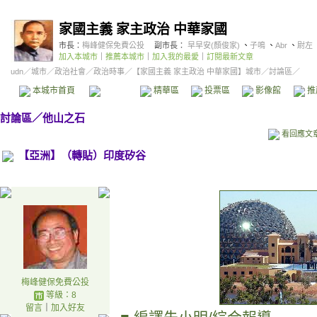
家國主義 家主政治 中華家國
市長：
梅峰健保免費公投
副市長：
早早安(顏俊家)
、
子鳴
、
Abr
、
尉左
加入本城市
｜
推薦本城市
｜
加入我的最愛
｜
訂閱最新文章
udn
／
城市
／
政治社會
／
政治時事
／
【家國主義 家主政治 中華家國】城市
／討論區／
本城市首頁
討論區
精華區
投票區
影像館
推
討論區
／
他山之石
看回應文
【亞洲】（轉貼）印度矽谷
梅峰健保免費公投
等級：8
留言
｜
加入好友