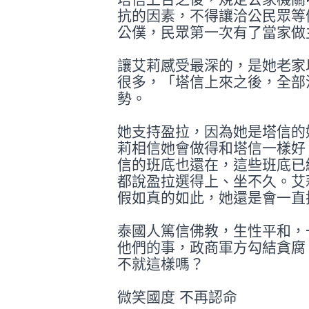
抗的因素
，不得讓洽公民眾等
公僕，民眾第一次
有了當家做
讓艾莉感受最深的，是她老家
很多，「
塔信上來之後，全部
勢。
她支持盈拉，因為她是塔信的
莉相信她
會做得和塔信一樣好
信的班底也還在，
這些班底已
都說盈拉選得上、坐不久。
艾
假如真的如此，她還是會一直
泰國人篤信佛教，生性平和，
他們的事
，政商軍方勾結貪腐
不就這樣嗎？
微笑國度 不再認命