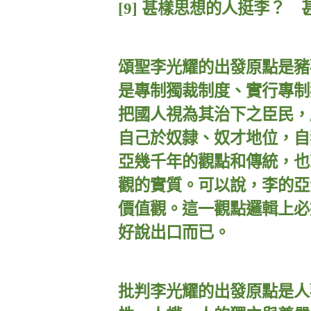
[9]
甚樣思想的人挺李？ 
頌聖李光耀的出發原點是豬
是專制獨裁制度、實行專制
把國人視為其治下之臣民，
自己於奴隸、奴才地位，自
亞幾千年的觀點和傳統，也
觀的實質。可以說，李的亞
價值觀。這一觀點邏輯上必
好說出口而已。
批判李光耀的出發原點是人