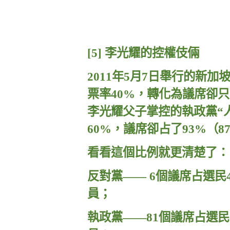
[5]
李光耀的控權伎倆
2011
年
5
月
7
日舉行的新加
票率
40%
，轉化為議席卻只
李光耀父子掌控的執政黨“
60%
，議席卻占了
93%
（
8
看看這個比例就更清楚了：
反對黨——
6
個議席占選民
員；
執政黨——
81
個議席占選民