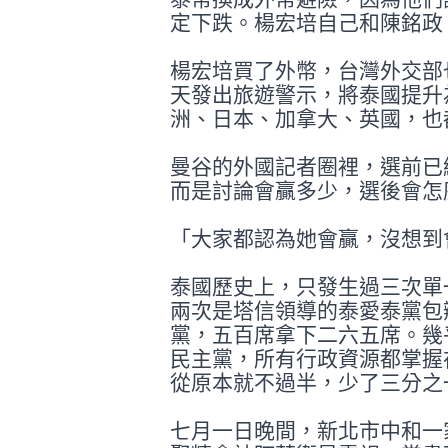
定下跌。楊宏培自
己和陳銘政
楊宏培買了外幣，台灣外交部
天發出旅
遊警示，將泰國提升
洲、日本、加拿大
、英國，也
曼谷的外國記者圈裡，選前已
而是討論
會贏多少，選後會怎
「大家都認為她會贏，沒想到
泰國歷史上，只發生過三次單
兩次是塔
信領導的泰愛泰黨包
黨，五百席拿下二
六五席。幾
民主黨，所有行政資源都掌
握
從原本就不過半，少了三分之
七月一日晚間，新北市中和一