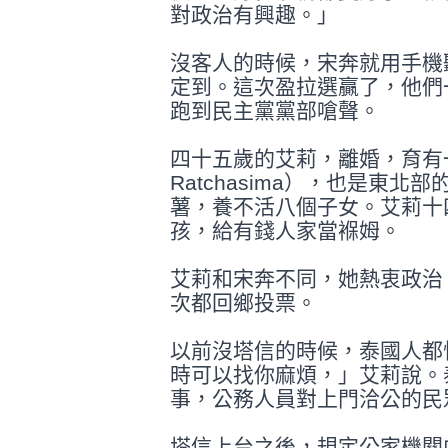
對政治有興趣。」
沒客人的時候，宋奔就用手機
定到。這
次盈拉選贏了，他們
跑到民主黨黨部嗆
聲。
四十五歲的艾莉，離婚，育有一
Ratchasima），也是東
薯，養不活八個子女。艾莉十
孩，給有
錢人家當褓姆。
艾莉和宋奔不同，她熱衷政治
次都回鄉
投票。
以前沒塔信的時候，泰國人都
時可以找
你麻煩，」艾莉說。
事，公務人員對上
門洽公的民
塔信上台之後，規定公家機關