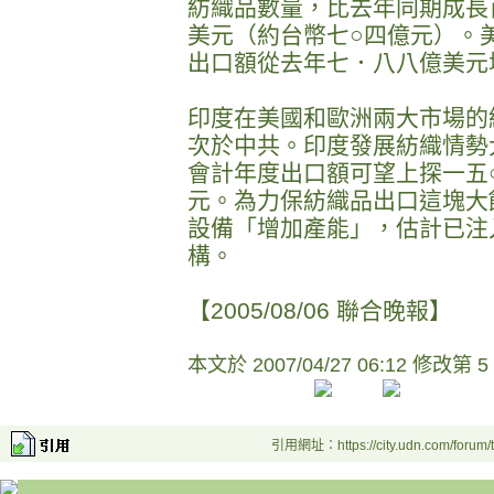
紡織品數量，比去年同期成長
美元（約台幣七○四億元）。
出口額從去年七．八八億美元
印度在美國和歐洲兩大市場的
次於中共。印度發展紡織情勢大
會計年度出口額可望上探一五
元。為力保紡織品出口這塊大
設備「增加產能」，估計已注
構。
【2005/08/06 聯合晚報】
本文於
2007/04/27 06:12 修改第 5
引用網址：https://city.udn.com/forum