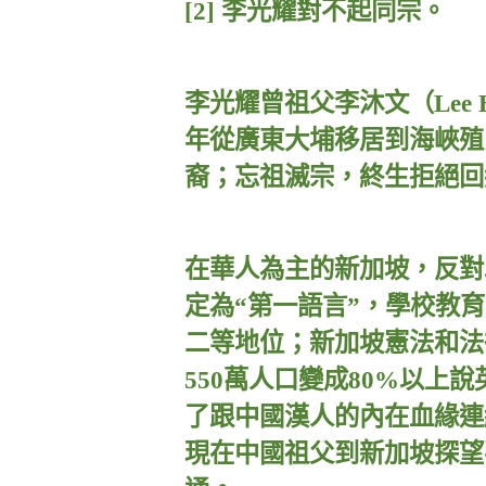
[2]
李光耀對不起同宗。
李光耀曾祖父李沐文（
Lee 
年從廣東大埔移居到海峽殖
裔；忘祖滅宗，終生拒絕回
在華人為主的新加坡，反對
定為“第一語言”，學校教
二等地位；新加坡憲法和法
550
萬人口變成
80%
以上說
了跟中國漢人的內在血緣連
現在中國祖父到新加坡探望