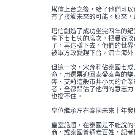
塔信上台之後，給了他們可以
有了接觸
未來的可能。原來，
塔信創造了成功坐完四年的紀
拿下七七
％的席次，把曼谷政
了，再這樣下去，他
們的世界
被軍方政變趕下台，流亡海外
但這一次，宋奔和佔泰國七成
命，用選
票迎回泰愛泰黨的變
奔、艾莉這般市井小
民的企業
者，全都錯估了他們的意志力
也擋不住。
皇位繼承左右泰國未來十年發
皇室話題，在泰國是不能說的
商，或泰國
普通老百姓，記者