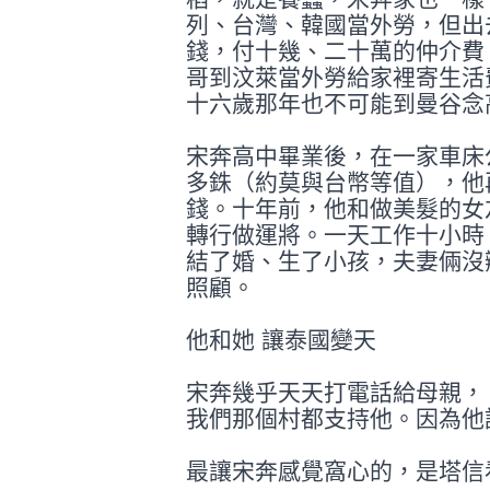
列、台灣、韓國當外勞，但出
錢，付十幾、二十萬的仲介費
哥
到汶萊當外勞給家裡寄生活
十六歲那年
也不可能到曼谷念
宋奔高中畢業後，在一家車床
多銖（約
莫與台幣等值），他
錢。十年前，他和做
美髮的女
轉行做運將。一天工作十小時
結了婚、生了小孩，夫妻倆沒
照顧。
他和她 讓泰國變天
宋奔幾乎天天打電話給母親，
我們那個
村都支持他。因為他
最讓宋奔感覺窩心的，是塔信