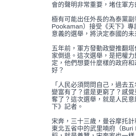
會的聲明非常重要，堵住軍方
極有可能出任外長的為泰黨副發言
Pookaman）接受《天下
意
義的選舉，將決定泰國的未
五年前，軍方發動政變推翻塔
家倒退。
這次選舉，是把權力
定，他們想要什麼樣
的政府和
好？
「人民必須問問自己，過去五
變富有了
？還是更窮了？感覺
奪了？這次選舉，
就是人民意
下》記者。
宋奔，三十三歲，曼谷摩托計
東北五省
中的武里喃府（Bur
稻，就是養蠶，宋奔家也一樣