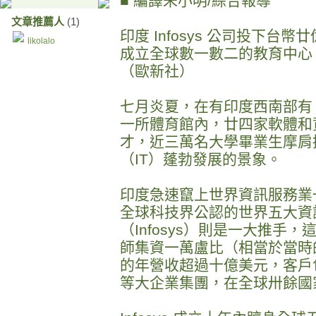
■ 編譯朱小明/綜合報導
文章推薦人
(1)
印度 Infosys 公司投下
likolalo
成立全球數一數二的教育中心
（歐新社）
七月炎夏，在有印度西南部有
一所體育館內，廿四家軟體和
才，近三萬名大學畢業生摩肩
（IT）蓬勃發展的景象。
印度急速竄上世界資訊服務業
全球科技界公認的世界五大資
（Infosys）則是一大推手
師集資一萬盧比（相當於當時
的年營收超過十億美元，客戶
等大企業集團，在全球卅餘國