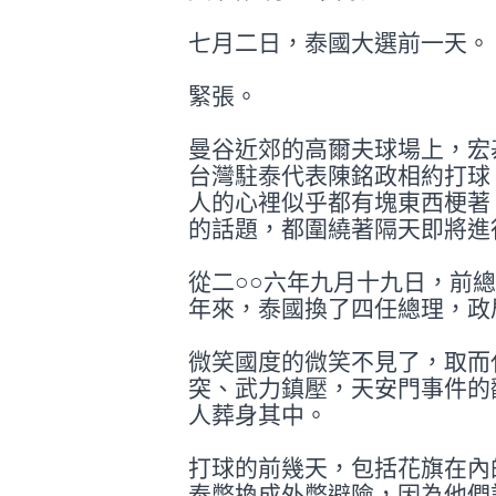
七月二日，泰國大選前一天。
緊張。
曼谷近郊的高爾夫球場上，宏
台灣駐泰
代表陳銘政相約打球
人的心裡似乎都有
塊東西梗著
的話題，都圍繞著隔天即將
進
從二○○六年九月十九日，前
年來，
泰國換了四任總理，政
微笑國度的微笑不見了，取而
突、武力鎮
壓，天安門事件的
人葬身其中。
打球的前幾天，包括花旗在內
泰幣換成
外幣避險，因為他們