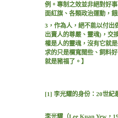
例。專制之效並非絕對好事
面紅旗、各類政治運動，餓
3
，作為人，絕不能以付出
出賣人的尊嚴、靈魂
)
，交
權是人的靈魂，沒有它就是
求的只是欄寬闊些、飼料好
就是豬福了。】
[1]
李光耀的身份：
20
世紀
李光耀（
Lee Kuan Yew
，
1