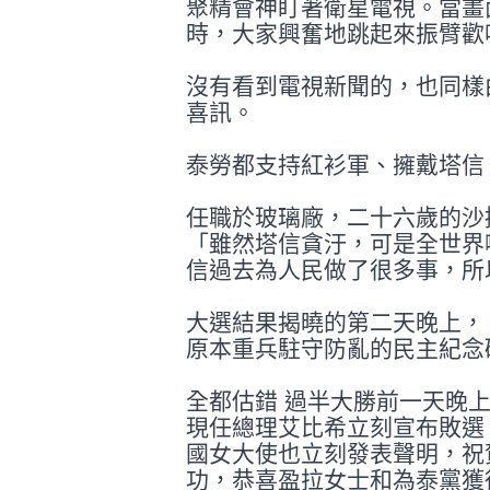
聚精會神
盯著衛星電視。當畫
時，大家興奮地跳
起來振臂歡
沒有看到電視新聞的，也同樣
喜訊。
泰勞都支持紅衫軍、擁戴塔信
任職於玻璃廠，二十六歲的沙提（S
「雖然塔信貪汙，可是全世界
信過去為人民做了很多事，所
大選結果揭曉的第二天晚上，
原本重兵
駐守防亂的民主紀念
全都估錯 過半大勝前一天晚
現任總理艾比希立
刻宣布敗選
國女大使也立刻發表聲明，
祝
功，恭喜盈拉女士和為泰黨獲