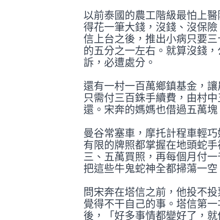
以前泰國的農工階級最怕上醫
得花一筆
大錢，沒錢、沒保險
信上台之後，推出
小病只要三
的五分之一左右。就算沒錢
，
訴，必遭處分。
還有一村一百萬鄉鎮基金，讓
只需付三
百銖手續費，由村中
還。宋奔的媽媽也借
過五萬塊
曼谷常塞車，摩托計程車輕巧
有限的牌
照都掌握在地頭蛇手
三、五萬買照，再每
個月付一
把這些牛鬼蛇神全都掃蕩一空
問宋奔在塔信之前，他投不投
覺得不干
自己的事。塔信第一
後，「好多事情都
變好了，就