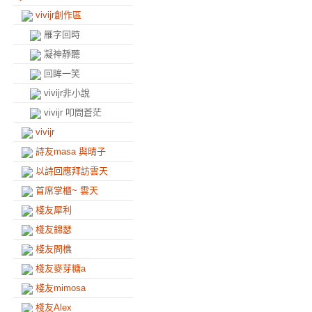
vivijr創作區
雁字回時
凝神靜聽
回眸一笑
vivijr非小說
vivijr 叩問蒼茫
vivijr
詩友masa 與晴子
以詩回應拜訪雲天
首席掌櫃~ 雲天
棧友犀利
棧友錦瑟
棧友問樵
棧友麥芽糖a
棧友mimosa
棧友Alex