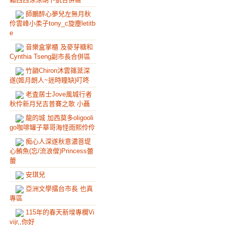
師鵬醉心夢兒左無月秋
伶雲峰小柔子tony_c旋塵letitb
e
音樂盒掌櫃 及麥芽糖和
Cynthia Tseng副市長合併區
竹韻Chiron沐雲篠棻深
遂(姬月朗人~迷時瞳缺)叮咚
老査居士Jove風城行者
秋伶新月兒吉普賽之歌 小聶
龍的城 加西莫多oligooli
go咖啡罐子華哥海怪雨熙伶伶
痴心人深遂秋意濃菩堤
心鮪魚(忘/流浪僧)Princess蕾
蕾
安琪兒
亞洲文學擂台市長 也真
專區
115年的春天新增專欄Vi
vijr,,你好