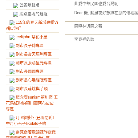
此愛中華民國也愛台灣呢
公義嗆聲版
Dear 糖; 颱風夜好想趴在您的懷裡
網路靈魂的甦醒
115年的春天新增專欄Vi
陳曉林與陳之蕃
vijr,,你好
leelijohn:茶花小屋
李泰祥的歌
副市長子懿專區
副市長雲天犀利專區
副市長張晴星光專區
副市長翎翎專區
副市長心晨貓咪專區
副市長萌烑與芋頭
楊念塵sunism穎川裔 五
花馬紅粉豹穎川裔阿布皮皮
專區
月 /檸檬茶 (已關閉)/江
中月小石子likolalo子鳴
靈感喬若飛錦瑟昨夜微
霜西西涼涼胡卜凱合併區