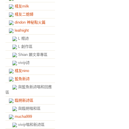
棧友milk
棧友二媳婦
dindon 神秘點火篇
leafnight
L 贈詩
L 創作區
Shian 顯文章專區
vivijr詩
棧友nino
藍魚新詩
與藍魚新詩唱和回應
區
臨朔新詩區
與臨朔唱和區
mucha999
vivijr唱和新詩區