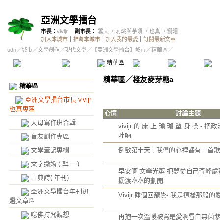
亞洲文學擂台
市長：
vivijr
副市長：
雲天
、
萌烑與芋頭
、
也真
、
翎翎
加入本城市
｜
推薦本城市
｜
加入我的最愛
｜
訂閱最新文章
udn
／
城市
／
文學創作
／
現代文學
／
【亞洲文學擂台】城市
／精華區／
本城市首頁
討論區
精華區
投票區
影像館
推
精華區
／
棧友麥芽糖a
精華區
亞洲文學擂台市長 vivijr
也真專區
心情
討論主題
天母寫作班合輯
vivijr 的 床 上 瑜 珈 塑 身 操 -
吐吶
盲友創作專區
文學筆記專欄
倒數第十天 ; 我們的心裡都有一首歌
文字撒嬌 ( 輯一 )
早安啊 文學光剪 把夢從自己奇峰
古典詩( 年刊)
擺渡咻咻的劃開
亞洲文學擂台年刊初
Vivijr 睡個回籠覺- 我是這樣那般的
選文章區
唸佛持咒觀想
再抱一次溫暖被窩是愛啊雪白無菌紫