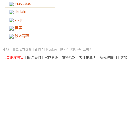
musicbox
likolalo
vivijr
無字
秋水專區
本城市刊登之內容為作者個人自行提供上傳，不代表 udn 立場。
刊登網站廣告
︱
關於我們
︱
常見問題
︱
服務條款
︱
著作權聲明
︱
隱私權聲明
︱
客服