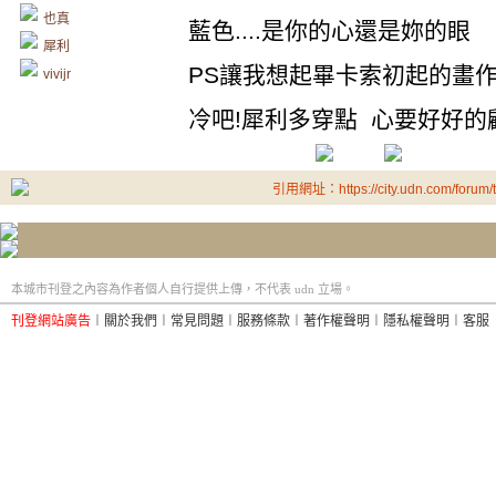
也真
藍色....是你的心還是妳的眼
犀利
PS讓我想起畢卡索初起的畫
vivijr
冷吧!犀利多穿點 心要好好的
引用網址：https://city.udn.com/forum
本城市刊登之內容為作者個人自行提供上傳，不代表 udn 立場。
刊登網站廣告
︱
關於我們
︱
常見問題
︱
服務條款
︱
著作權聲明
︱
隱私權聲明
︱
客服