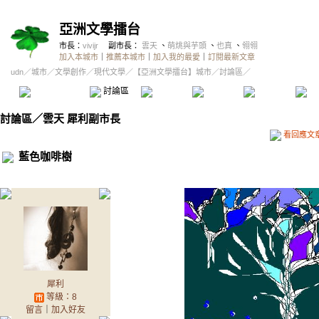
亞洲文學擂台
市長：
vivijr
副市長：
雲天
、
萌烑與芋頭
、
也真
、
翎翎
加入本城市
｜
推薦本城市
｜
加入我的最愛
｜
訂閱最新文章
udn
／
城市
／
文學創作
／
現代文學
／
【亞洲文學擂台】城市
／討論區／
本城市首頁
討論區
精華區
投票區
影像館
推
討論區
／
雲天 犀利副市長
看回應文
藍色咖啡樹
犀利
等級：8
留言
｜
加入好友