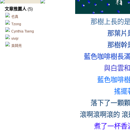
文章推薦人
(5)
也真
那樹上長的
Tzong
Cynthia Tseng
那葉片
vivijr
那樹幹
吳錡亮
藍色咖啡樹長
與白雲
藍色咖啡
搖擺
落下了一顆
滾啊滾啊滾的 
煮了一杯香