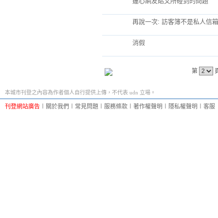
蓮心網友貼文所碰到的問題
再說一次: 訪客簿不是私人信
消假
第
本城市刊登之內容為作者個人自行提供上傳，不代表 udn 立場。
刊登網站廣告
︱
關於我們
︱
常見問題
︱
服務條款
︱
著作權聲明
︱
隱私權聲明
︱
客服