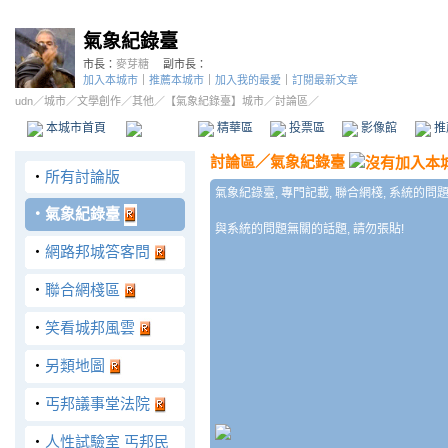
氣象紀錄臺
市長：
麥芽糖
副市長：
加入本城市
｜
推薦本城市
｜
加入我的最愛
｜
訂閱最新文章
udn
／
城市
／
文學創作
／
其他
／
【氣象紀錄臺】城市
／討論區／
本城市首頁
討論區
精華區
投票區
影像館
推
討論區
／
氣象紀錄臺
‧
所有討論版
氣象紀錄臺, 專門記載, 聯合網棧, 系統的問題
‧
氣象紀錄臺
與系統的問題無關的話題, 請勿張貼!
‧
網路邦城答客問
‧
聯合網棧區
‧
笑看城邦風雲
‧
另類地圖
‧
丐邦議事堂法院
‧
人性試驗室 丐邦民