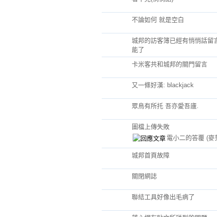
不論如何 就是空白
城邦的訪客簿已經有悄悄話留
能了
卡米客共和城邦的關門留言
又一條好漢: blackjack
眾鳥有所托 吾亦愛吾廬.
圖檔上傳失敗
電小二的答覆
(麥
城邦首頁故障
關閉網誌
聯結工具好像出毛病了