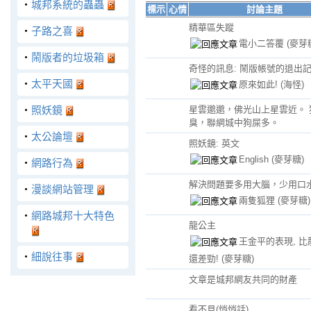
‧
城邦系統的蟲蟲
標示
心情
討論主題
精華區失蹤
‧
子路之喜
電小二答覆
(麥芽
‧
鬧版者的垃圾箱
奇怪的訊息: 鬧版帳號的退出記
‧
太平天國
原來如此!
(海怪)
‧
照妖鏡
星雲邈邈，佛光山上星雲近。 
臭，聯網城中狗屎多。
‧
太公論壇
照妖鏡: 英文
English
(麥芽糖)
‧
網路行為
解決問題要多用大腦，少用口水
‧
漫談網站管理
兩隻狐狸
(麥芽糖)
‧
網路城邦十大特色
龍公主
王金平的表現, 比
‧
細說往事
還差勁!
(麥芽糖)
文章是城邦網友共同的財產
看不見(悄悄話)