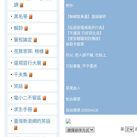
調
例外:
‧
黑名單
【聯網氣象臺】直接被砍
‧
解鈴
【這是勁電棧長的行為】
【不識貨 只好貨比貨】
【麥芽糖聽到的傳說】
‧
蓋棺論定
被勒令歇業
‧
見賢思齊: 榜樣
所以, 把人謀不贓, 也貼上.
‧
違規惡行大展
只貼事實, 不予置評.
‧
千夫集
‧
笑話
笑罵由人
‧
電小二不管區
他自積業
‧
求生手冊
我自積德 2005/4/18
‧
臺灣新浪網的笑話
第