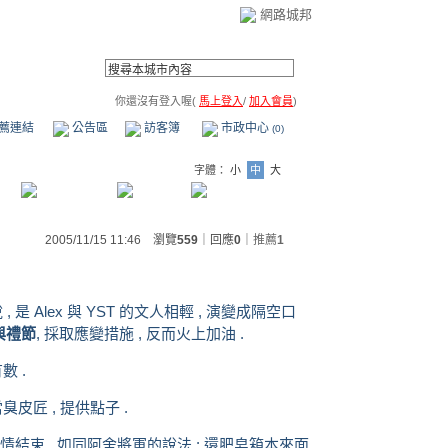
網路城邦
你還沒有登入喔(
馬上登入
/
加入會員
)
薦連結
公告區
訪客簿
市政中心
(0)
字體：
小
中
大
2005/11/15 11:46 瀏覽
559
｜回應
0
｜
推薦
1
 是 Alex 與 YST 的文人相輕 , 演變成隔空口
與禮節
, 採取應變措施 , 反而火上加油 .
數 .
皮匠 , 提供點子 .
波疫情結束 . 如同阿舍將軍的說法 : 還肥皂箱本來面