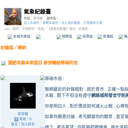
氣象紀錄臺
市長：
麥芽糖
副市長：
加入本城市
｜
推薦本城市
｜
加入我的最愛
｜
訂閱最新文章
udn
／
城市
／
文學創作
／
其他
／
【氣象紀錄臺】城市
／討論區／
本城市首頁
討論區
精華區
投票區
影像館
推
討論區
／
解鈴
還肥皂箱本來面目 麥芽糖給華碩的信
華碩市長 :
聯網最近的針鋒相對 , 起於貴市 . 正確一點說 ,
水戰 . 閣下不但沒有遵守
網路城邦發言守則
你是明白人 , 對於應該如何滅火止戰 , 心裡有
麥芽糖
如果你願意討論 , 老丐願當你的聽眾 , 甚至當臭
等級：8
留言
｜
加入好友
總之 , 老丐希望 : 你能夠把握機會 , 將此