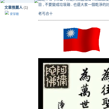
目 , 不要變成垃圾箱 . 也還大家一個乾淨的討
文章推薦人
(1)
老丐合十
麥芽糖