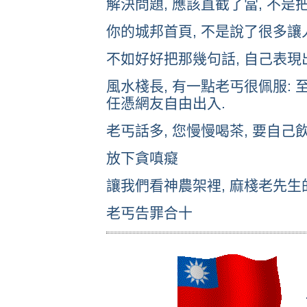
解決問題, 應該直截了當, 不是把
你的城邦首頁, 不是說了很多讓
不如好好把那幾句話, 自己表現出
風水棧長, 有一點老丐很佩服: 至
任憑網友自由出入.
老丐話多, 您慢慢喝茶, 要自己
放下貪嗔癡
讓我們看神農架裡, 麻棧老先生
老丐告罪合十