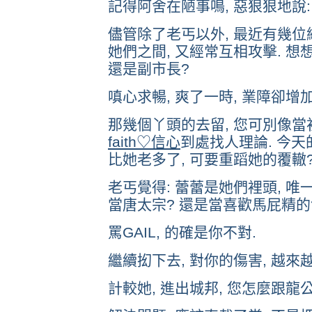
記得阿舍在陋事鳴, 惡狠狠地說:
儘管除了老丐以外, 最近有幾位
她們之間, 又經常互相攻擊. 想想
還是副市長?
嗔心求暢, 爽了一時, 業障卻增加
那幾個丫頭的去留, 您可別像當初
faith♡信心
到處找人理論. 今天
比她老多了, 可要重蹈她的覆轍
老丐覺得: 蕾蕾是她們裡頭, 唯一
當唐太宗? 還是當喜歡馬屁精的
罵GAIL, 的確是你不對.
繼續抝下去, 對你的傷害, 越來越
計較她, 進出城邦, 您怎麼跟龍公主