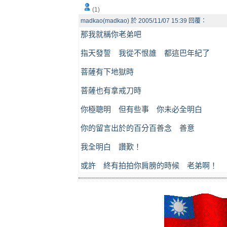
(1)
madkao(madkao) 於 2005/11/07 15:39 回覆：
那我就稱你老弟吧
指天發誓 我從不恨誰 都這巴年紀了
菩薩有下地獄時
菩薩也有拿戒刀時
你極聰明 但有些事 你未必全明白
你的留言出於的百分百善念 善意
我全明白 讚歎！
或許 終有拍拍你肩膀的時候 老弟啊