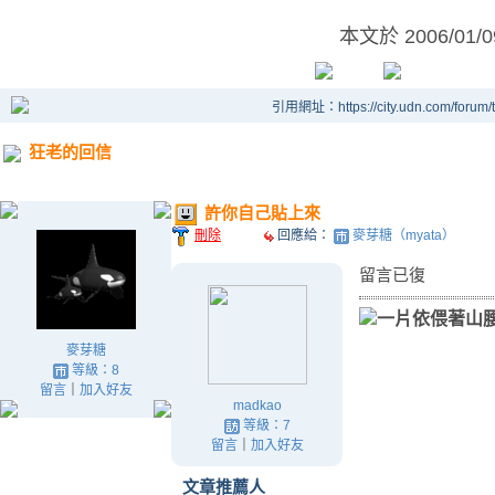
本文於
2006/01/
引用網址：https://city.udn.com/forum
狂老的回信
許你自己貼上來
刪除
回應給：
麥芽糖（myata）
留言已復
一片依偎著山
麥芽糖
等級：8
留言
｜
加入好友
madkao
等級：7
留言
｜
加入好友
文章推薦人