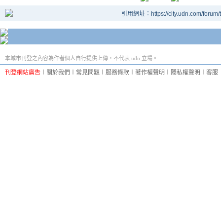
引用網址：https://city.udn.com/forum
本城市刊登之內容為作者個人自行提供上傳，不代表 udn 立場。
刊登網站廣告
︱
關於我們
︱
常見問題
︱
服務條款
︱
著作權聲明
︱
隱私權聲明
︱
客服