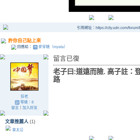
引用網址：https://city.udn.com/forum
許你自己貼上來
回應給：
麥芽糖（myata）
留言已復
老子曰:道遠而險. 高子註：
路
狂老
等級：8
留言
｜
加入好友
文章推薦人
(1)
曾太公