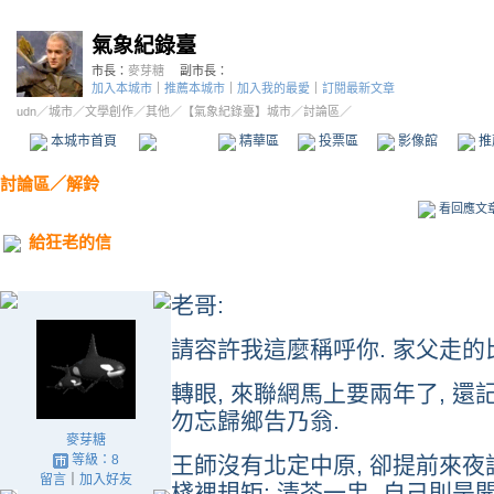
氣象紀錄臺
市長：
麥芽糖
副市長：
加入本城市
｜
推薦本城市
｜
加入我的最愛
｜
訂閱最新文章
udn
／
城市
／
文學創作
／
其他
／
【氣象紀錄臺】城市
／討論區／
本城市首頁
討論區
精華區
投票區
影像館
推
討論區
／
解鈴
看回應文
給狂老的信
老哥:
請容許我這麼稱呼你. 家父走的
轉眼, 來聯網馬上要兩年了, 還
勿忘歸鄉告乃翁.
麥芽糖
等級：8
王師沒有北定中原, 卻提前來夜談
留言
｜
加入好友
棧裡規矩: 清茶一盅, 自己則是