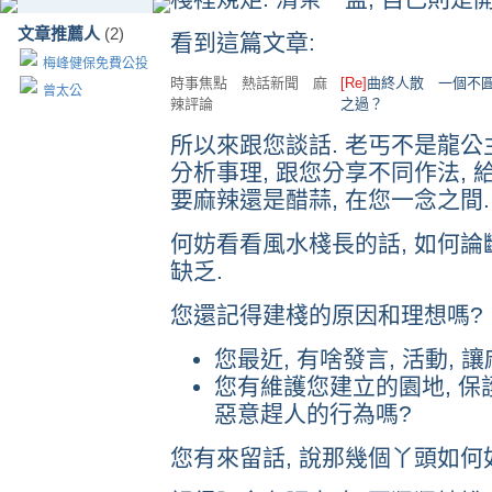
文章推薦人
(2)
看到這篇文章:
梅峰健保免費公投
時事焦點 熱話新聞 麻
[Re]
曲終人散 一個不
曾太公
辣評論
之過？
所以來跟您談話. 老丐不是龍公主
分析事理, 跟您分享不同作法, 給
要麻辣還是醋蒜, 在您一念之間.
何妨看看風水棧長的話, 如何論
缺乏.
您還記得建棧的原因和理想嗎?
您最近, 有啥發言, 活動, 
您有維護您建立的園地, 保護網
惡意趕人的行為嗎?
您有來留話, 說那幾個丫頭如何