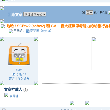
第
頁／共4頁
回應文章
哈哈 ! SCFtw2 (scftw2) 和 GAIL 自大狂無思考能力的幼稚
回應給：
麥芽糖（myata）
é ­æ²
等級：1
留言
｜
加入好友
文章推薦人
(1)
麥芽糖