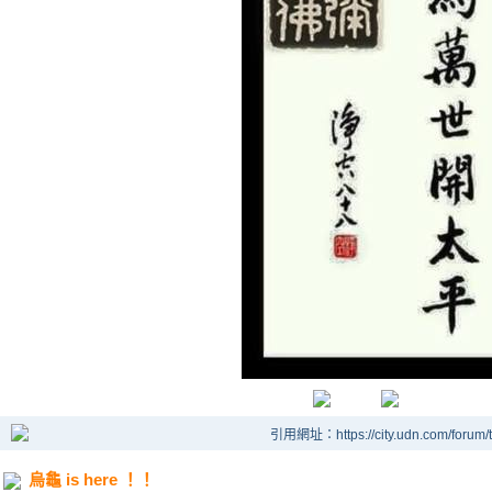
引用網址：https://city.udn.com/forum
烏龜 is here ！！