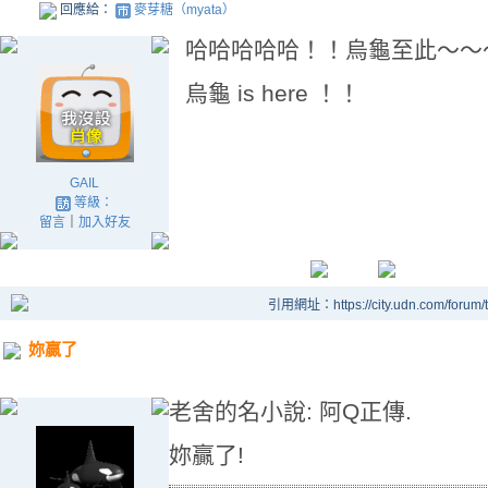
回應給：
麥芽糖（myata）
哈哈哈哈哈！！烏龜至此～～
烏龜 is here ！！
GAIL
等級：
留言
｜
加入好友
引用網址：https://city.udn.com/forum
妳贏了
老舍的名小說: 阿Q正傳.
妳贏了!