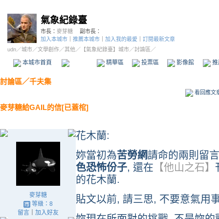
氣象紀錄臺
市長：
麥芽糖
副市長：
加入本城市
｜
推薦本城市
｜
加入我的最愛
｜
訂閱最新文章
udn
／
城市
／
文學創作
／
其他
／
【氣象紀錄臺】城市
／討論區／
本城市首頁
討論區
精華區
投票區
影像館
推
討論區
／
千夫集
看回應文
麥芽糖給GAIL的信[已蓋棺]
花木蘭:
妳當初為
苦勞網
請命的兩則留言
色恐怖份子
, 還在
【他山之石】
的花木蘭.
麥芽糖
貼文以前, 請三思, 不要意氣用事
等級：8
留言
｜
加入好友
妳現在所面對的挑戰, 不是妳的觀