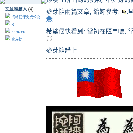
文章推薦人
(4)
麥芽糖兩篇文章, 給妳參考:
理
梅峰健保免費公投
急
B
希望很快看到: 當初在陋事鳴, 
ZeroZero
邦
.
麥芽糖
麥芽糖謹上