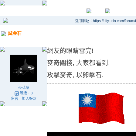
引用網址：https://city.udn.com/forum
試金石
網友的眼睛雪亮!
麥奇關棧, 大家都看到.
攻擊麥奇, 以卵擊石.
麥芽糖
等級：8
留言
｜
加入好友