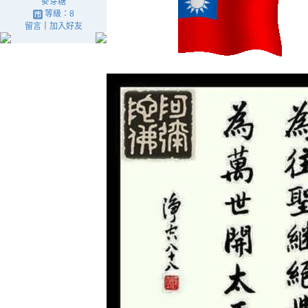
麥芽糖
等級：8
留言
｜
加入好友