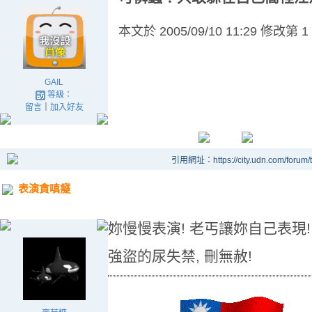
本文於
2005/09/10 11:29 修改第 1
GAIL
等級：
留言
｜
加入好友
引用網址：https://city.udn.com/forum
表演貪嗔癡
妳慢慢表演! 老丐讓妳自己表現!
強盜的尿失禁, 刪無赦!