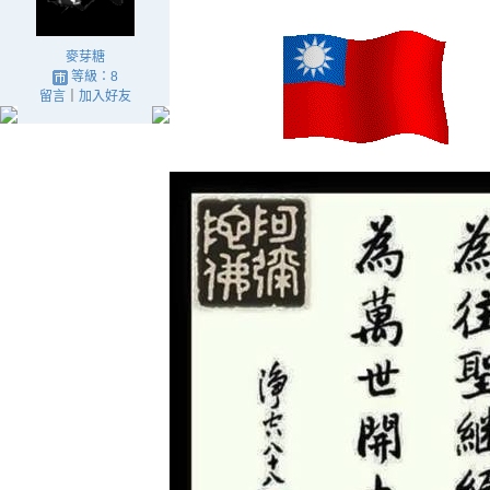
麥芽糖
等級：8
留言
｜
加入好友