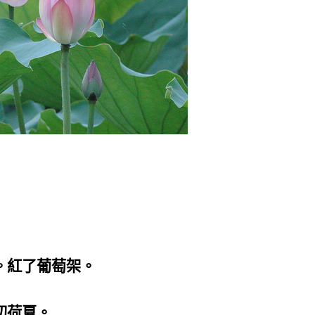
。紅了葡萄架。
初荷夏。