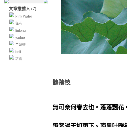
文章推薦人
(7)
Pink Water
狂老
linfeng
yaduo
二媳婦
bell
耕雲
鵲踏枝
無可奈何春去也。落落飄花
飛絮漫天如雨下。南風吐暖