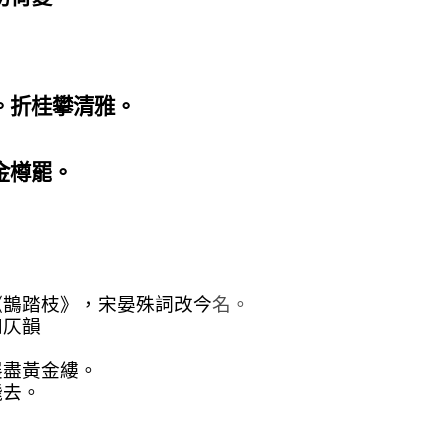
。折桂攀清雅。
金樽罷。
《鵲踏枝》，宋晏殊詞改今
名。
四仄韻
展盡黃金縷。
飛去。