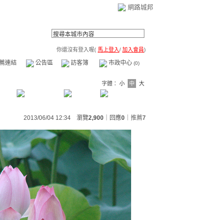
網路城邦
你還沒有登入喔(
馬上登入
/
加入會員
)
薦連結
公告區
訪客簿
市政中心
(0)
字體：
小
中
大
2013/06/04 12:34 瀏覽
2,900
｜回應
0
｜
推薦
7