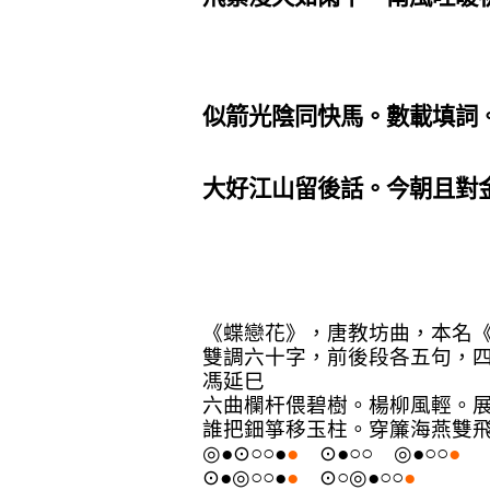
似箭光陰同快馬。數載填詞
大好江山留後話。今朝且對
《蝶戀花》，唐教坊曲，本名
雙調六十字，前後段各五句，
馮延巳
六曲欄杆偎碧樹。楊柳風輕。
誰把鈿箏移玉柱。穿簾海燕雙
◎●⊙○○●
●
⊙●○○
◎●○○
●
⊙●◎○○●
●
⊙○◎●○○
●