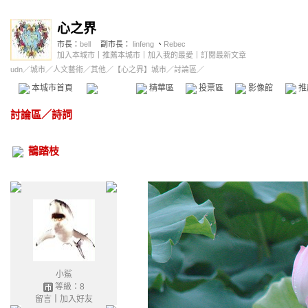
心之界
市長：
bell
副市長：
linfeng
、
Rebec
加入本城市
｜
推薦本城市
｜
加入我的最愛
｜
訂閱最新文章
udn
／
城市
／
人文藝術
／
其他
／
【心之界】城市
／討論區／
本城市首頁
討論區
精華區
投票區
影像館
推
討論區
／
詩詞
鵲踏枝
小鯊
等級：8
留言
｜
加入好友