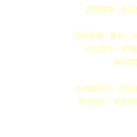
僻廬窮壤，湉逸
雲岫峰巒，煙嵐，
衿曲殘悴
，
曲隱
榮悴霜
拾卷藏閣宇，潛居
蕭音杳杳，琴箏渺