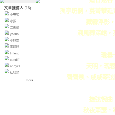
遙音遠谷
文章推薦人
(16)
孤亭斑剝，蔓菁攀延
小野鴨
藏霧浮影
小鯊
二媳婦
溯風葬深峮，
yaduo
小鈴鐺
李毓勝
linfeng
瓊曇
cundiff
天明，瑰
andyk1
紅粉豹
聲聲喚、戚戚琴弦
more...
撫弦惋曲
秋夜蕭瑟，