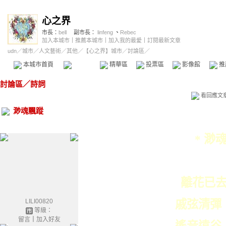
心之界
市長：
bell
副市長：
linfeng
、
Rebec
加入本城市
｜
推薦本城市
｜
加入我的最愛
｜
訂閱最新文章
udn
／
城市
／
人文藝術
／
其他
／
【心之界】城市
／討論區／
本城市首頁
討論區
精華區
投票區
影像館
推
討論區
／
詩詞
看回應文
渺魂飄蹤
* 渺
離花已
LILI00820
戚弦清彈
等級：
留言
｜
加入好友