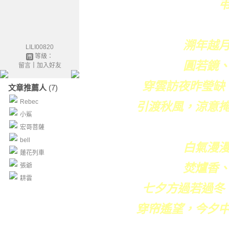
溯年越
LILI00820
等級：
圓若鏡
留言
｜
加入好友
穿雲訪夜昨瑩缺
文章推薦人
(7)
Rebec
引渡秋風，涼意
小鯊
宏哥菩薩
bell
白氣漫
蓮花列車
焚爐香
張爺
耕雲
七夕方過若過冬
穿帘遙望，今夕