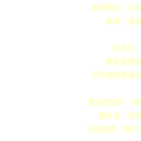
串韾連連，泣
灕濂、灕
尋覓覓
葬風崖盡
浮萍惆惋隱濤
蕭音悽悽訴，結
霞虹潰、溶
雨歌瀝瀝，驟化