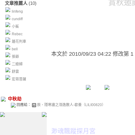
賞秋邀
文章推薦人
(10)
linfeng
cundiff
小鯊
Rebec
蓮花列車
bell
本文於
2010/09/23 04:22 修改第 1
張爺
二媳婦
耕雲
宏哥菩薩
中秋劫
回應給：
辰、隱寒廬之湉逸散人-歇養（LILI00820）
渺魂飄蹤探月宮