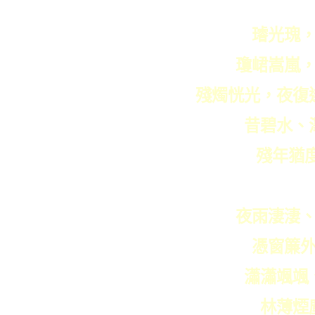
璿光瑰
瓊峮嵩嵐
殘燭恍光，夜復
昔碧水、
殘年猶
夜雨淒淒
憑窗簾
瀟瀟颯颯
林薄煙