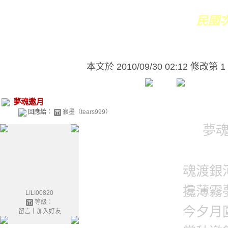
民國
本文於
2010/09/30 02:12 修改第 1
夢魂邀月
回應給：
寂墨（tears999）
夢
魂渡銀
攙薄霧
LILI00820
等級：
今夕月
留言
｜
加入好友