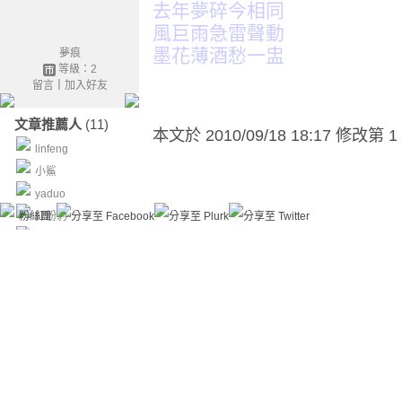
去年夢碎今相同
風巨雨急雷聲動
墨花薄酒愁一盅
夢痕
等級：2
留言
｜
加入好友
文章推薦人
(11)
本文於
2010/09/18 18:17 修改第 1
linfeng
小鯊
yaduo
粉絲團
紅粉豹
bell
張爺
二媳婦
宏哥菩薩
耕雲
Rebec
more...