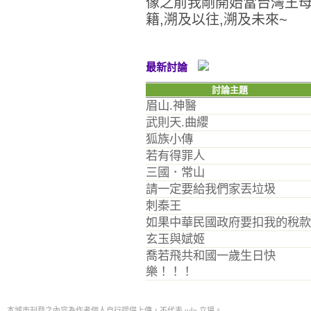
像之前我剛開始當台灣王母
籍,溯及以往,溯及未來~
最新討論
討論主題
眉山.神醫
武則天.曲纓
狐族小傳
若有得罪人
三國．常山
請一定要給我們家丟垃圾
刺秦王
如果中華民國政府要扣我的稅款
玄玉與娬姬
喬若飛共和國一歲生日快
樂！！！
本城市刊登之內容為作者個人自行提供上傳，不代表 udn 立場。