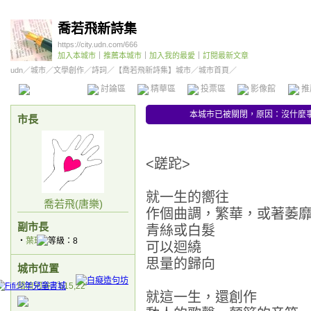
喬若飛新詩集
https://city.udn.com/666
加入本城市
｜
推薦本城市
｜
加入我的最愛
｜
訂閱最新文章
udn
／
城市
／
文學創作
／
詩詞
／
【喬若飛新詩集】城市
／城市首頁／
本城市首頁
討論區
精華區
投票區
影像館
推
本城市已被關閉，原因：沒什麼事
市長
<蹉跎>
就一生的嚮往
喬若飛(唐樂)
作個曲調，繁華，或著萎
副市長
青絲或白髮
‧
葉璠
可以迴繞
思量的歸向
城市位置
暗流河谷／515,22
就這一生，還創作