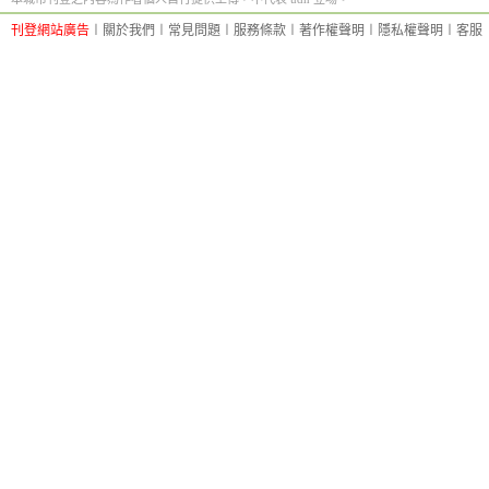
刊登網站廣告
︱
關於我們
︱
常見問題
︱
服務條款
︱
著作權聲明
︱
隱私權聲明
︱
客服