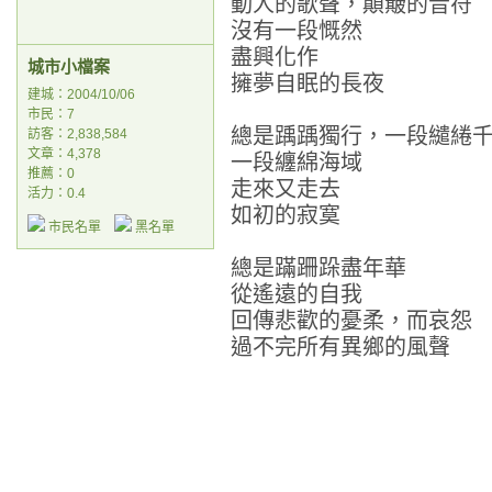
動人的歌聲，顛簸的音符
沒有一段慨然
盡興化作
城市小檔案
擁夢自眠的長夜
建城：2004/10/06
市民：7
總是踽踽獨行，一段繾綣
訪客：2,838,584
文章：4,378
一段纏綿海域
推薦：
0
走來又走去
活力：0.4
如初的寂寞
市民名單
黑名單
總是蹣跚跺盡年華
從遙遠的自我
回傳悲歡的憂柔，而哀怨
過不完所有異鄉的風聲