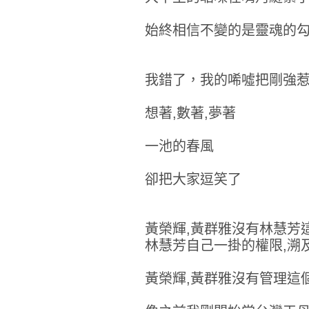
始終相信不變的是靈魂的
我錯了，我的唏噓把剛強
想著,數著,夢著
一池的春風
卻把大家逗笑了
黃榮輝,黃群雅沒有林慧芳
林慧芳自己一掛的權限,溯
黃榮輝,黃群雅沒有管理這