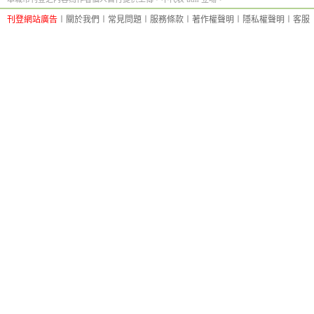
刊登網站廣告
︱
關於我們
︱
常見問題
︱
服務條款
︱
著作權聲明
︱
隱私權聲明
︱
客服