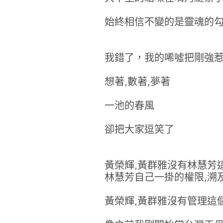
始終相信不變的是靈魂的
我錯了，我的唏噓把剛強
想著,數著,夢著
一池的春風
卻把大家逗笑了
黃榮輝,黃群雅沒有林慧芳
林慧芳自己一掛的權限,溯
黃榮輝,黃群雅沒有管理這