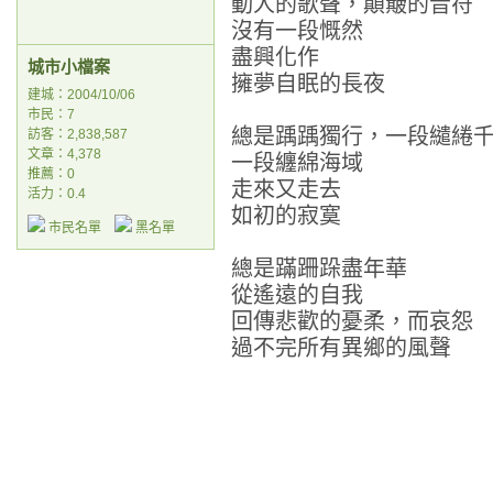
動人的歌聲，顛簸的音符
沒有一段慨然
盡興化作
城市小檔案
擁夢自眠的長夜
建城：2004/10/06
市民：7
總是踽踽獨行，一段繾綣
訪客：2,838,587
文章：4,378
一段纏綿海域
推薦：
0
走來又走去
活力：0.4
如初的寂寞
市民名單
黑名單
總是蹣跚跺盡年華
從遙遠的自我
回傳悲歡的憂柔，而哀怨
過不完所有異鄉的風聲