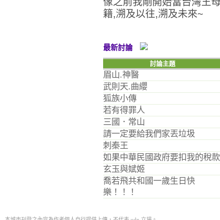
像之前我剛開始當台灣王母
籍,溯及以往,溯及未來~
最新討論
討論主題
眉山.神醫
武則天.曲纓
狐族小傳
若有得罪人
三國．常山
請一定要給我們家丟垃圾
刺秦王
如果中華民國政府要扣我的稅款
玄玉與娬姬
喬若飛共和國一歲生日快
樂！！！
本城市刊登之內容為作者個人自行提供上傳，不代表 udn 立場。