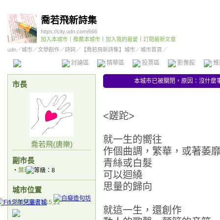
喬若飛新詩集
https://city.udn.com/666
加入本城市
｜
推薦本城市
｜
加入我的最愛
｜
訂閱最新文章
udn
／
城市
／
文學創作
／
詩詞
／
【喬若飛新詩集】城市
／城市首頁／
本城市首頁
討論區
精華區
投票區
影像館
推
本城市已被關閉，原因：沒什麼事
市長
<蹉跎>
就一生的嚮往
喬若飛(唐樂)
作個曲調，繁華，或著萎
副市長
青絲或白髮
‧
葉璠
可以迴繞
思量的歸向
城市位置
暗流河谷／515,22
就這一生，還創作