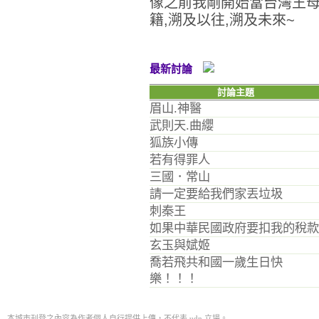
像之前我剛開始當台灣王母
籍,溯及以往,溯及未來~
最新討論
討論主題
眉山.神醫
武則天.曲纓
狐族小傳
若有得罪人
三國．常山
請一定要給我們家丟垃圾
刺秦王
如果中華民國政府要扣我的稅款
玄玉與娬姬
喬若飛共和國一歲生日快
樂！！！
本城市刊登之內容為作者個人自行提供上傳，不代表 udn 立場。