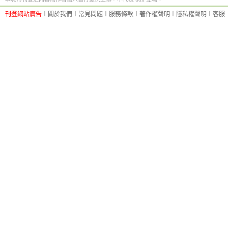
刊登網站廣告
︱
關於我們
︱
常見問題
︱
服務條款
︱
著作權聲明
︱
隱私權聲明
︱
客服