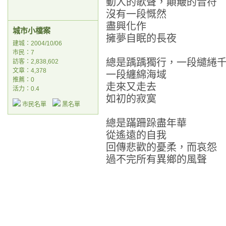
動人的歌聲，顛簸的音符
沒有一段慨然
盡興化作
城市小檔案
擁夢自眠的長夜
建城：2004/10/06
市民：7
總是踽踽獨行，一段繾綣
訪客：2,838,602
文章：4,378
一段纏綿海域
推薦：
0
走來又走去
活力：0.4
如初的寂寞
市民名單
黑名單
總是蹣跚跺盡年華
從遙遠的自我
回傳悲歡的憂柔，而哀怨
過不完所有異鄉的風聲