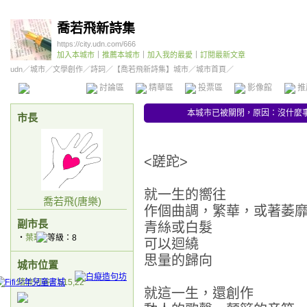
喬若飛新詩集
https://city.udn.com/666
加入本城市
｜
推薦本城市
｜
加入我的最愛
｜
訂閱最新文章
udn
／
城市
／
文學創作
／
詩詞
／
【喬若飛新詩集】城市
／城市首頁／
本城市首頁
討論區
精華區
投票區
影像館
推
本城市已被關閉，原因：沒什麼事
市長
<蹉跎>
就一生的嚮往
喬若飛(唐樂)
作個曲調，繁華，或著萎
副市長
青絲或白髮
‧
葉璠
可以迴繞
思量的歸向
城市位置
暗流河谷／515,22
就這一生，還創作