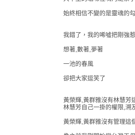
始終相信不變的是靈魂的
我錯了，我的唏噓把剛強
想著,數著,夢著
一池的春風
卻把大家逗笑了
黃榮輝,黃群雅沒有林慧芳
林慧芳自己一掛的權限,溯
黃榮輝,黃群雅沒有管理這