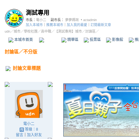
測試專用
市長：
電小二
副市長：
夢夢媽咪
、
actadmin
加入本城市
｜
推薦本城市
｜
加入我的最愛
｜
訂閱最新文章
udn
／
城市
／
學校社團
／
高中職
／
【測試專用】城市
／討論區／
本城市首頁
討論區
精華區
投票區
影像館
推
討論區
／
不分版
討論文章標題
電小二
等級：8
留言
｜
加入好友