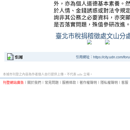
外，亦為個人道德基本素養。
於人情、金錢誘惑或對法令規
詢非其公務之必要資料，亦突
是否落實問題，殊值參研改進
臺北市稅捐稽徵處文山分處
引用網址：https://city.udn.com/for
本城市刊登之內容為作者個人自行提供上傳，不代表 udn 立場。
刊登網站廣告
︱
關於我們
︱
常見問題
︱
服務條款
︱
著作權聲明
︱
隱私權聲明
︱
客服