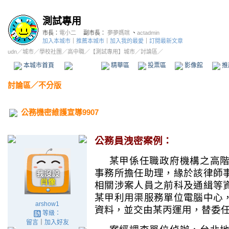
測試專用
市長：
電小二
副市長：
夢夢媽咪
、
actadmin
加入本城市
｜
推薦本城市
｜
加入我的最愛
｜
訂閱最新文章
udn
／
城市
／
學校社團
／
高中職
／
【測試專用】城市
／討論區／
本城市首頁
討論區
精華區
投票區
影像館
推
討論區
／
不分版
公務機密維護宣導9907
公務員洩密
案例：
某甲係任職政府機構之高
事務所擔任助理，緣於該律師
相關涉案人員之前科及通緝等
某甲利用渠服務單位電腦中心
arshow1
資料，並交由某丙運用，替委
等級：
留言
｜
加入好友