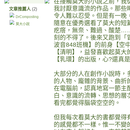
在接觸莫大的小說之前，我
我討厭意識流的作品。那些
文章推薦人
(2)
令人難以忍受。但是有一晚
DrComposting
隨意在優秀選看了莫大的短
莫大小說
疙瘩，無奈、難過、酸楚…
刻的不得了。後來又跑到「
波音848班機】的前身【空
【清明】，益發喜歡起莫大
【乳環】的出版，心?還真
大部分的人在創作小說時，
的人物、龐雜的背景、曲折
在電腦前，認真地寫一節主
白、意識的流轉、思想的層
看完都覺得腦袋空空的。
但我每次看莫大的書都覺得
的感覺都不一樣。惟一不變