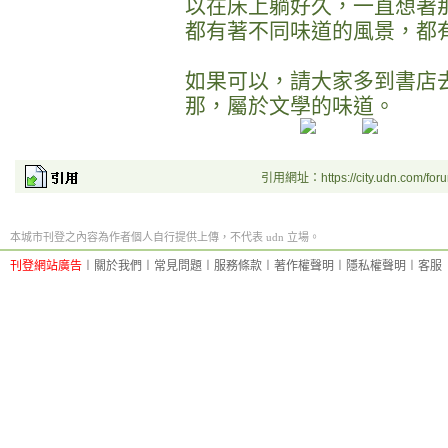
以在床上躺好久，一直想著
都有著不同味道的風景，都
如果可以，請大家多到書店
那，屬於文學的味道。
引用網址：https://city.udn.com/for
本城市刊登之內容為作者個人自行提供上傳，不代表 udn 立場。
刊登網站廣告
︱
關於我們
︱
常見問題
︱
服務條款
︱
著作權聲明
︱
隱私權聲明
︱
客服