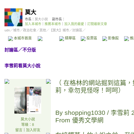
莫大
市長：
莫大小說
副市長：
加入本城市
｜
推薦本城市
｜
加入我的最愛
｜
訂閱最新文章
udn
／
城市
／
政治社會
／
其他
／
【莫大】城市
／討論區／
本城市首頁
討論區
精華區
投票區
影像館
推
討論區
／
不分版
李雪莉看莫大小說
（ 在格林的網站掘到這篇
莉，幸勿見怪呀！呵呵）
By shopping1030 / 李雪莉 2
From 優秀文學網
莫大小說
等級：8
留言
｜
加入好友