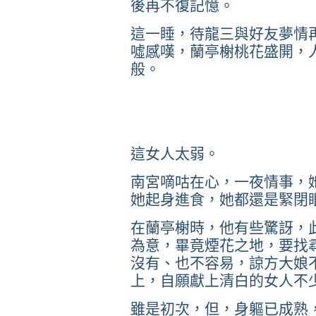
後再不復記憶。
這一睡，待龍三與好友夢情
噓感嘆，蘭亭榭桃花盛開，
般。
這女人太弱。
南宮嘀咕在心，一夜情事，
她起身進食，她都還是緊閉
在蘭亭榭時，他有些驚訝，
為意，畢竟煙花之地，要找
沒有、也不容易，諒方大娘
上，自願獻上清白的女人不
雖是初次，但，身軀已成熟