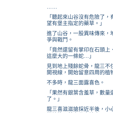
……
「聽起來山谷沒有危險了，
望有堡主指定的藥草。」
進了山谷，一股異味傳來，
爭與戰鬥。
「竟然還留有掌印在石頭上
這麼大的一條蛇…」
見到地上殘餘蛇骨，龍三不
開視線，開始留意四周的植
不多時，龍三面露喜色。
「果然有銀葉含羞草，數量
了。」
龍三喜滋滋搶採近半後，小