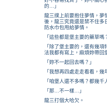
的…」
龍三撲上前要抱住夢情，夢
後，龍三究竟還是禁不住多
防水巾包甩給夢情。
「這些都是堡主要的藥草嗎
「除了堡主要的，還有幾項
法我都有寫上，麻煩妳帶回
「妳不一起回去嗎？」
「我想再四處走走看看，幾
「咱堡人還不多嗎？都幾千
「那…不一樣…」
龍三打個大哈欠。