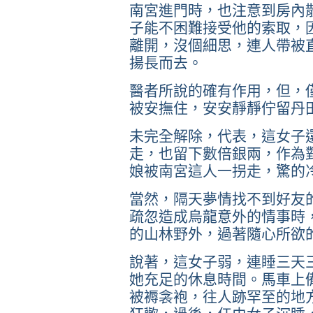
南宮進門時，也注意到房內
子能不困難接受他的索取，
離開，沒個細思，連人帶被
揚長而去。
醫者所說的確有作用，但，
被安撫住，安安靜靜佇留丹
未完全解除，代表，這女子
走，也留下數倍銀兩，作為
娘被南宮這人一拐走，驚的
當然，隔天夢情找不到好友
疏忽造成烏龍意外的情事時
的山林野外，過著隨心所欲
說著，這女子弱，連睡三天
她充足的休息時間。馬車上
被褥衾袍，往人跡罕至的地