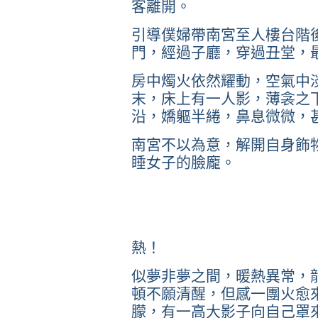
客離開。
引導僕婦帶南宮至人樓台階
門，經過子廳，穿過丑堂，
房中燭火依然耀動，空氣中
末，床上有一人影，薄衾之
沿，嬌軀半綣，鼻息微微，
南宮不以為意，解開自身飾
睡女子的臉龐。
熱！
似夢非夢之間，暖熱異常，
頓不願清醒，但感一團火愈
朦，有一高大影子向自己罩