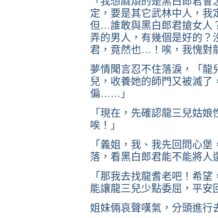
「我想麻煩的是黑白郎君會
定，要是其它武林中人，我
但…誰敢與黑白郎君搶女人
弄的男人，有幾個是好的？
君，竟然也…！唉，我愧對
夢情聞言忍不住落淚，「龍
兒，收養她的師門又被滅了
偏……」
「現在，先確認龍三兒姑娘
唉！」
「義姐，我、我先回問心堡
落，看黑白郎君能不能將人
「那我去找龍耆老吧！希望
能讓龍三兒少點委屈，平安
姐妹倆哀聲嘆氣，分頭進行