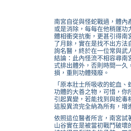
南宮自從與怪蛇戰過，體內
或是消除，每每在他稍運功
體相衝突抗衡，更甚引得南
了月餘，實在是找不出方法
詢名醫，終於在一位常與武
結論：此內怪流不相容尋南
式排出體外，否則時間一久
損，重則功體殘廢。
「原本壯士所吸收的蛇血、
功體的大善之物，可惜，你
引起異變，若能找到與蛇毒
這股異流完全納為所有，增
依照這位醫者所言，南宮試
山谷實在是被當初戰鬥破壞