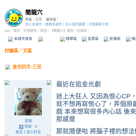
簡龍穴
市長：
苗殤
副市長：
加入本城市
｜
推薦本城市
｜
加入我的最愛
｜
訂閱最新文章
udn
／
城市
／
文學創作
／
其他
／
【簡龍穴】城市
／討論區／
本城市首頁
討論區
精華區
投票區
影像館
推
討論區
／
文區
金光衍文-三兒
最近在追金光劇
迷上大狂人 又因為恨心CP
就不想再寫恨心了，弄個原
戲 本來想寫很多內心話 後
那感覺
苗殤
等級：6
那就隨便啦 將腦子裡的想
留言
｜
加入好友