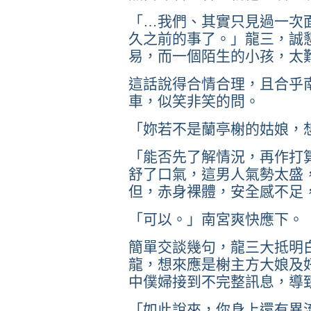
「…我們、其實只見過一次
久之前的事了。」龍三，誠
易，而一個陌生的小孩，太
這話說得合情合理，且合乎
車，似笑非笑的問。
「妳若不是蘭亭榭的姑娘，
「能否先了解情況，再作打
舒了口氣，這男人氣勢太盛
但，赤身裸體，安全感不足
「可以。」南宮爽快應下。
簡單交談幾句，龍三大抵明
龍，想來應是榭主方大娘及
中僕婦接到不完整訊息，導
「如此說來，你身上還有異