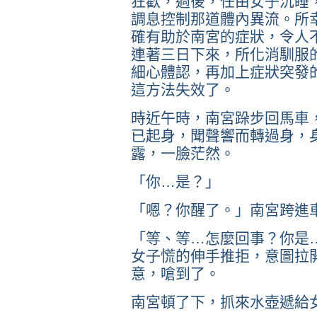
狂歡，過後，任由女子沉睡
調息控制那道體內異流。所
確有助於南宮的症狀，令人
連著三日下來，所化消馴服
細心體認，再加上症狀突發
這方法失效了。
時近午時，南宮跺步回馬車
已起身，聞聲響而轉過身，
露，一臉茫然。
「你…是？」
「嗯？你醒了。」南宮跨進
「等、等…怎麼回事？你是
女子慌的伸手推拒，意圖拉
意，嗆到了。
南宮頓了下，抓來水壺遞給