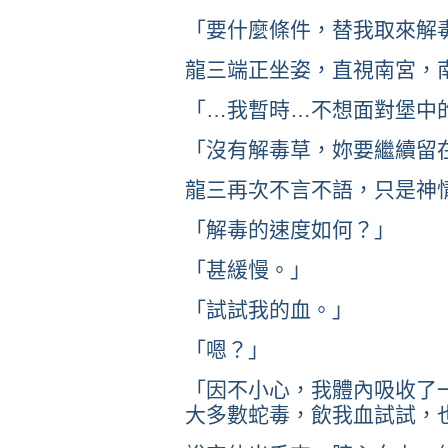
「要什麼條件，替我取來解
龍三端正坐姿，直視南宮，
「…我暫時…不想面對堡中
「沒有解毒草，妳要繼續留
龍三再次不言不語，只是神
「解毒的速度如何？」
「甚緩慢。」
「試試我的血。」
「嗯？」
「因不小心，我體內吸收了
大多數蛇毒，飲我血試試，