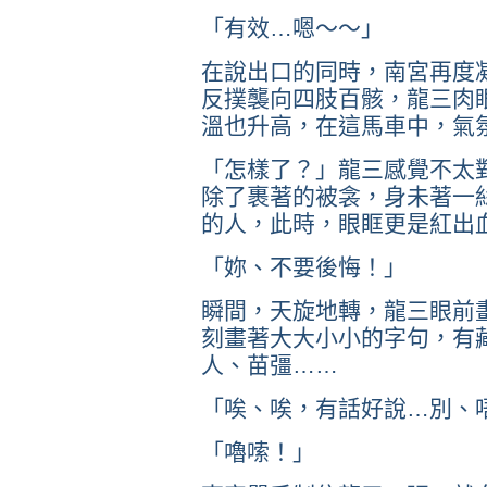
「有效…嗯～～」
在說出口的同時，南宮再度
反撲襲向四肢百骸，龍三肉
溫也升高，在這馬車中，氣
「怎樣了？」龍三感覺不太
除了裹著的被衾，身未著一
的人，此時，眼眶更是紅出
「妳、不要後悔！」
瞬間，天旋地轉，龍三眼前
刻畫著大大小小的字句，有
人、苗彊……
「唉、唉，有話好說…別、
「嚕嗦！」