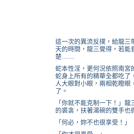
這一次的異流反撲，給龍三
天的時間，龍三覺得，若能
楚……
蛇本性淫，更何況依照南宮
蛇身上所有的精華全都吃了
人大眼對小眼，兩相乾瞪眼
了。
「你就不能克制一下！」龍
的裘衾，扶著湯碗的雙手也
「何必，妳不也很享受！」