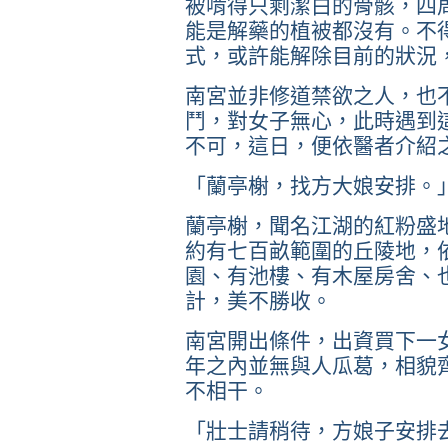
被啃得只剩潔白的骨骸，四
能是解藥的植被都沒有。不
式，或許能解除目前的狀況
南宮並非修道禁欲之人，也
鬥，對女子無心，此時遇到
不可，這日，便依醫者介紹
「蘭亭榭，找方大娘安排。
蘭亭榭，聞名江湖的紅粉盛
約有七百畝範圍的丘陵地，
園、有池樓、有木屋房舍、
計，美不勝收。
南宮開出條件，出資買下一
年之內並無與人瓜葛，相貌
不相干。
「壯士請稍待，方娘子安排