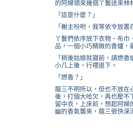
的阿婦領來幾個丫鬟送來林
「這是什麼？」
「榭主吩咐，我等依令放置
丫鬟們依序放下衣物、布巾
品，一個小巧精緻的香爐，
「稍後姑娘就寢前，請燃香
小几上後，行禮退下。
「燃香？」
龍三不明所以，但也不放在
後，打個大哈欠，再也壓不
留中衣，上床前，想起阿婦
幽的香氣襲來，龍三很快深