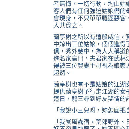
者無悔，一切行動，均由姑
客人們有任何強迫姑娘們的
會現身，不只單單驅逐惡客
人共伐之。
蘭亭榭之所以有這般威信，
中嫁出三位姑娘，個個進得
俱，秀外慧中，為人人稱道
進名家高門，夫君家在武林
得被三位賢妻主母視為娘家
超然。
蘭亭榭也有不是姑娘的江湖
提供蘭亭榭予行走江湖的女
這日，龍三尋到好友夢情的
「我說小三兒呀，妳怎麼把
「我餐風露宿，荒郊野外、
好不容易找齊了，妳不關心