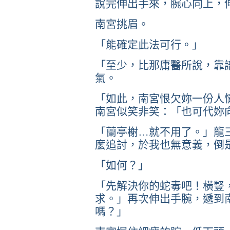
說完伸出手來，腕心向上，
南宮挑眉。
「能確定此法可行。」
「至少，比那庸醫所說，靠
氣。
「如此，南宮恨欠妳一份人
南宮似笑非笑：「也可代妳
「蘭亭榭…就不用了。」龍
麼追討，於我也無意義，倒
「如何？」
「先解決你的蛇毒吧！橫豎
求。」再次伸出手腕，遞到
嗎？」