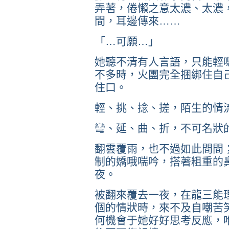
弄著，倦懶之意太濃、太濃
間，耳邊傳來……
「…可願…」
她聽不清有人言語，只能輕
不多時，火團完全捆綁住自
住口。
輕、挑、捻、搓，陌生的情
彎、延、曲、折，不可名狀
翻雲覆雨，也不過如此間間
制的嬌哦喘吟，搭著粗重的
夜。
被翻來覆去一夜，在龍三能
個的情狀時，來不及自嘲苦
何機會于她好好思考反應，