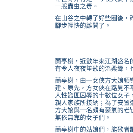
一般蟲虫之毒。
在山谷之中轉了好些圈後，
腳步輕快的離開了。
蘭亭榭，近數年來江湖盛名
有令人夜夜笙歌的溫柔鄉，
蘭亭榭，由一女俠方大娘領
建。原先，方女俠在路見不
人性盜匪囚辱的十數位女子
親人家族所接納；為了安置
方大娘與一名頗有豪氣的老
無依無靠的女子們。
蘭亭榭中的姑娘們，能歌者