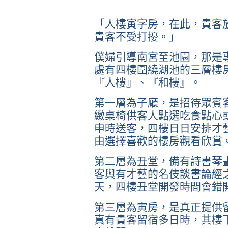
「人樓寅字房，在此，貴客
貴客不受打擾。」
僕婦引導南宮至池園，那是
處有四樓圍繞湖池的三層樓
『人樓』、『和樓』。
第一層為子廳，是招待眾賓
緻桌椅供客人點選吃食點心
申時送客，四樓日日安排才
由選擇喜歡的樓房觀看欣賞
第二層為丑堂，備有詩書琴
客與有才藝的名伎談書論經
天，四樓丑堂開發時間會錯
第三層為寅房，是真正提供
真有貴客留宿多日時，其樓