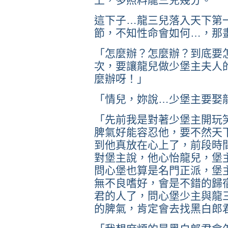
這下子…龍三兒落入天下第
節，不知性命會如何…，那
「怎麼辦？怎麼辦？到底要
次，要讓龍兒做少堡主夫人
麼辦呀！」
「情兒，妳說…少堡主要娶
「先前我是對著少堡主開玩
脾氣好能容忍他，要不然天
到他真放在心上了，前段時
對堡主說，他心怡龍兒，堡
問心堡也算是名門正派，堡
無不良嗜好，會是不錯的歸
君的人了，問心堡少主與龍
的脾氣，肯定會去找黑白郎