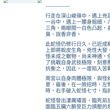
--------------
行走在深山峻嶺中，遇上兇
一谷中，遇上一腰身粗細，
三角，兩眼間一白色凸起，
臭、說香非香。
此蛇怪仍修行日久，已近成
上即將蛻皮生角，兇性大發
怪未成之獸物，尚未神通，
了挑戰自身武技極限，刻意
抗衡之，因此，一度陷入苦
南宮以自身肉體極限，與怪
意，最後，在一險招時，左
時，右手破入蛇怪七寸，指
蛇怪發出淒厲嘯音，臨死前
面臨五臟六腑受巨力擠壓的