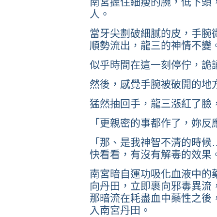
南宮握住細瘦的腕，低下頭
人。
當牙尖劃破細膩的皮，手腕
順勢流出，龍三的神情不變
似乎時間在這一刻停佇，詭
然後，感覺手腕被破開的地
猛然抽回手，龍三漲紅了臉
「更親密的事都作了，妳反
「那、是我神智不清的時候
快看看，有沒有解毒的效果
南宮暗自運功吸化血液中的
向丹田，立即裹向邪毒異流
那暗流在耗盡血中藥性之後
入南宮丹田。