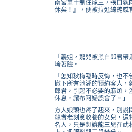
南宮單手制住龍三，張口就
休矣！』，便被拉進綺艷感
「義姐，龍兒被黑白郎君帶
垮著臉。
「怎知秋梅臨時反悔，也不
撤下所有池湖的預約客人，
郎君，引起不必要的麻煩，
休息，讓布阿婦誤會了。」
方大娘頭也疼了起來，別說
龍耆老刻意收養的女兒，還
名人，只是想讓龍三兒在武
上，多照料龍三兒幾分。