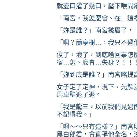
就壺口灌了幾口，壓下喉間
「南宮，我怎麼會、在…這
「妳是誰？」南宮皺眉了，
「啊？蘭亭榭…，我只不過
傻了，壞了，到底啥回事怎
宿…怎、麼會…失身？！！
「妳到底是誰？」南宮略提
女子定了定神，現下，先解
馬車壁退了退。
「我是龍三，以前我們見過
不記得我。」
「嗯～～只有這樣？」南宮
黑白郎君，會直稱他全名，