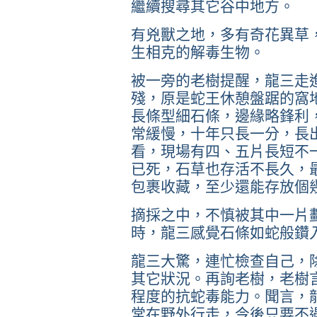
繼續搜尋其它谷中地方。
有兇獸之地，多有奇花異草
生相克的解毒生物。
被一旁的老樹提醒，龍三走
殘，原是蛇王休憩盤踞的窩
長條型細石條，邊緣略鋒利
常緩慢，十年只長一分，長
看，現場有四、五片長短不
已死，石草也存活不長久，
包裹收藏，至少還能存放個
摘採之中，不慎被其中一片
時，龍三感覺石條如蛇般鑽
龍三大驚，連忙檢查自己，
其它狀況。再詢老樹，老樹
程度的抗蛇毒能力。聞言，
常在野外行走，今後只要不