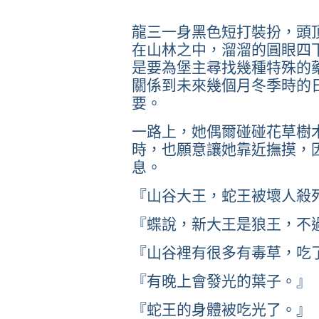
龍三一身黑色短打裝扮，頭
在山林之中，溜溜的圓眼四
是要為堡主尋找幾種特殊的
關係到未來幾個月冬季時的
要。
一路上，她偶爾碰碰花草樹
時，也願意讓她靠近撫摸，
息。
『山谷大王，蛇王被壞人殺
『蝶說，新大王是狼王，不
『山谷裡有很多有毒草，吃
『有晚上會發光的葉子。』
『蛇王的身體被吃光了。』