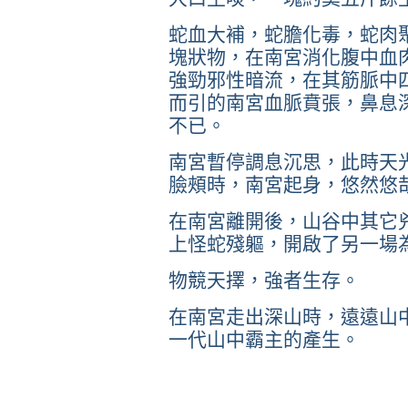
蛇血大補，蛇膽化毒，蛇肉
塊狀物，在南宮消化腹中血
強勁邪性暗流，在其筋脈中
而引的南宮血脈賁張，鼻息
不已。
南宮暫停調息沉思，此時天
臉頰時，南宮起身，悠然悠
在南宮離開後，山谷中其它
上怪蛇殘軀，開啟了另一場
物競天擇，強者生存。
在南宮走出深山時，遠遠山
一代山中霸主的產生。