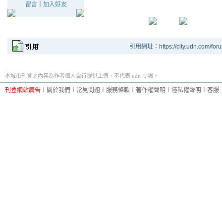
留言
｜
加入好友
引用網址：https://city.udn.com/for
本城市刊登之內容為作者個人自行提供上傳，不代表 udn 立場。
刊登網站廣告
︱
關於我們
︱
常見問題
︱
服務條款
︱
著作權聲明
︱
隱私權聲明
︱
客服