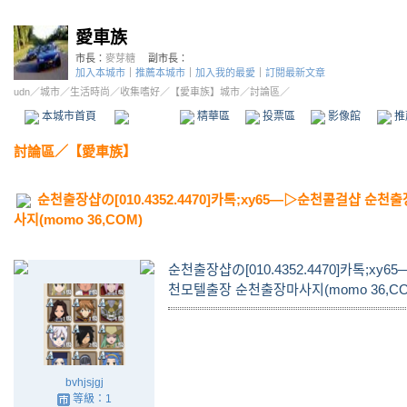
愛車族
市長：
麥芽糖
副市長：
加入本城市
｜
推薦本城市
｜
加入我的最愛
｜
訂閱最新文章
udn
／
城市
／
生活時尚
／
收集嗜好
／
【愛車族】城市
／討論區／
本城市首頁
討論區
精華區
投票區
影像館
推
討論區
／
【愛車族】
순천출장샵の[010.4352.4470]카톡;xy65―▷순천콜걸샵 
사지(momo 36,COM)
순천출장샵の[010.4352.4470]카톡;
천모텔출장 순천출장마사지(momo 36,CO
bvhjsjgj
等級：1