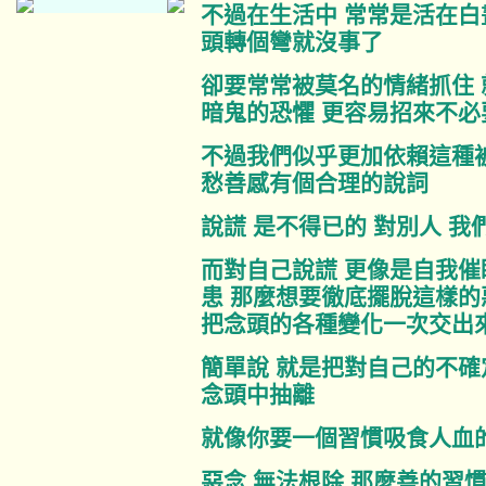
不過在生活中 常常是活在白
頭轉個彎就沒事了
卻要常常被莫名的情緒抓住 
暗鬼的恐懼 更容易招來不
不過我們似乎更加依賴這種
愁善感有個合理的說詞
說謊 是不得已的 對別人 
而對自己說謊 更像是自我催
患 那麼想要徹底擺脫這樣的
把念頭的各種變化一次交出
簡單說 就是把對自己的不確
念頭中抽離
就像你要一個習慣吸食人血
惡念 無法根除 那麼善的習