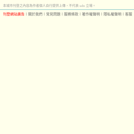
本城市刊登之內容為作者個人自行提供上傳，不代表 udn 立場。
刊登網站廣告
︱
關於我們
︱
常見問題
︱
服務條款
︱
著作權聲明
︱
隱私權聲明
︱
客服