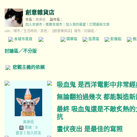
創意雜貨店
市長：
美美低
副市長：
加入本城市
｜
推薦本城市
｜
加入我的最愛
｜
訂閱最新文章
udn
／
城市
／
生活時尚
／
其他
／
【創意雜貨店】城市
／討論區／
本城市首頁
討論區
精華區
投票區
影像館
推
討論區
／
不分版
悲觀主義的依賴
吸血鬼 是西洋電影中非常經
無論翻拍過幾次 都能製造新
最終 吸血鬼還是不敵炙熱的
抗
美美低
等級：8
晝伏夜出 是最佳的寫照
留言
｜
加入好友