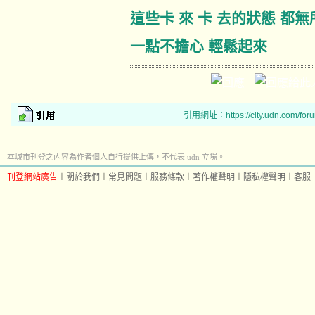
這些卡 來 卡 去的狀態 都無
一點不擔心 輕鬆起來
引用網址：https://city.udn.com/for
本城市刊登之內容為作者個人自行提供上傳，不代表 udn 立場。
刊登網站廣告
︱
關於我們
︱
常見問題
︱
服務條款
︱
著作權聲明
︱
隱私權聲明
︱
客服