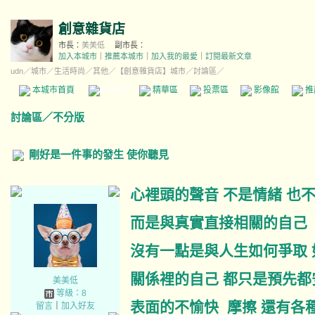
創意雜貨店
市長：
美美低
副市長：
加入本城市
｜
推薦本城市
｜
加入我的最愛
｜
訂閱最新文章
udn
／
城市
／
生活時尚
／
其他
／
【創意雜貨店】城市
／討論區／
本城市首頁
討論區
精華區
投票區
影像館
推
討論區
／
不分版
剛好是一件事的發生 使你聽見
心裡頭的聲音 不是情緒 也
而是與真實直接相關的自己
沒有一點是與人生如何爭取 
關係裡的自己 都只是預先都
美美低
等級：8
表面的不愉快 摩擦 還有各
留言
｜
加入好友