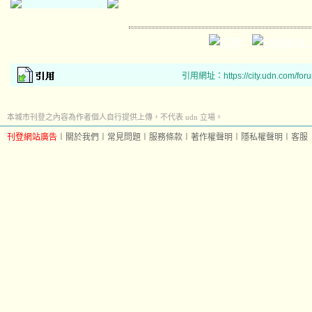
引用網址：https://city.udn.com/for
本城市刊登之內容為作者個人自行提供上傳，不代表 udn 立場。
刊登網站廣告
︱
關於我們
︱
常見問題
︱
服務條款
︱
著作權聲明
︱
隱私權聲明
︱
客服