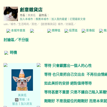
創意雜貨店
市長：
美美低
副市長：
加入本城市
｜
推薦本城市
｜
加入我的最愛
｜
訂閱最新文章
udn
／
城市
／
生活時尚
／
其他
／
【創意雜貨店】城市
／討論區／
本城市首頁
討論區
精華區
投票區
影像館
推
討論區
／
不分版
時機
等待 只會顯露出一個人的心性
等待 也只是把自己交出去 不再任由情
如此美好的安排 絕對值得等待
等待甚麼不重要 只是不讓自己陷入某種
美美低
等級：8
剛剛好 不是我認位的剛剛好 而是本來
留言
｜
加入好友