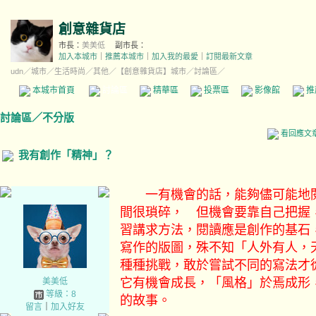
創意雜貨店
市長：
美美低
副市長：
加入本城市
｜
推薦本城市
｜
加入我的最愛
｜
訂閱最新文章
udn
／
城市
／
生活時尚
／
其他
／
【創意雜貨店】城市
／討論區／
本城市首頁
討論區
精華區
投票區
影像館
推
討論區
／
不分版
看回應文
我有創作「精神」？
一有機會的話，能夠儘可能地閱
間很瑣碎， 但機會要靠自己把握
習講求方法，閱讀應是創作的基石
寫作的版圖，殊不知「人外有人，
種種挑戰，敢於嘗試不同的寫法才
它有機會成長，「風格」於焉成形
美美低
等級：8
的故事。
留言
｜
加入好友