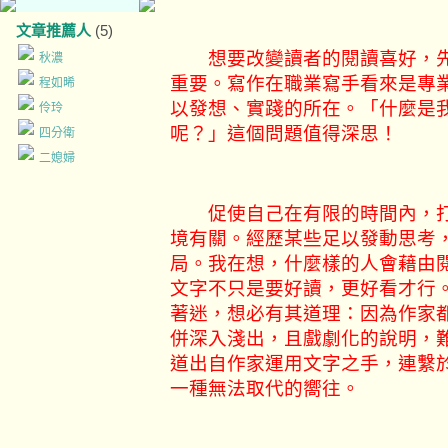
文章推薦人
(5)
想要改變讀者的閱讀喜好，先
秋濃
重要。寫作在職業寫手看來是專
程如晞
以發想、實踐的所在。「什麼是
伶玲
呢？」這個問題值得深思！
四分衛
二媳婦
促使自己在有限的時間內，打
境有關。經歷某些足以發動思考
局。我在想，什麼樣的人會藉由
文字不只是要好讀，更好看才行
著迷，想必有其道理：因為作家
併深入淺出，且戲劇化的說明，
道出自作家運用文字之手，連繫
一種無法取代的嚮往