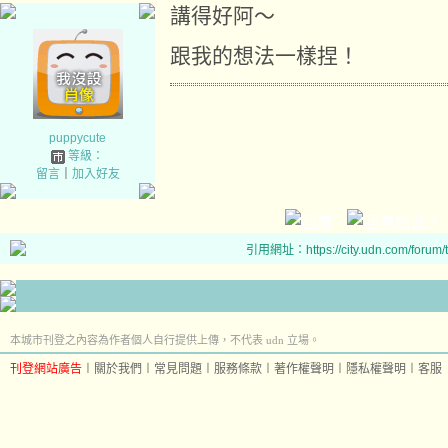
講得好阿～
跟我的想法一樣捏！
puppycute
等級：
留言
｜
加入好友
引用網址：https://city.udn.com/forum
本城市刊登之內容為作者個人自行提供上傳，不代表 udn 立場。
刊登網站廣告
︱
關於我們
︱
常見問題
︱
服務條款
︱
著作權聲明
︱
隱私權聲明
︱
客服