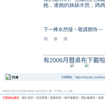
她，連她的姊姊水然，媽
下一棒水然接，敬請期待~~
※
※
※
有2006月曆桌布下載
引用網址：https://city.udn.com/for
本城市刊登之內容為作者個人自行提供上傳，不代表 udn 立場。
刊登網站廣告
︱
關於我們
︱
常見問題
︱
服務條款
︱
著作權聲明
︱
隱私權聲明
︱
客服