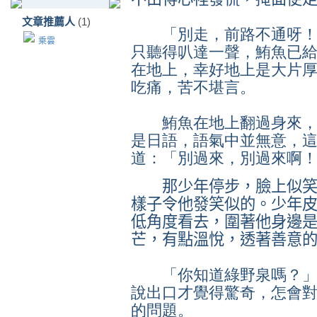
文章推薦人
(1)
「別走，前路不通呀！
乘雲
只聽得叭達一聲，鮪魚已
在地上，幸好地上是大片
吃痛，苦不堪言。
鮪魚在地上翻過身來，
是日語，語氣中並無意，
道：「別過來，別過來啊
那少年停步，臉上似笑
樣子令他發笑似的。少年
低角度看去，圍著他身邊
芒，有點溫悅，透著善意
「你知道綠野泉嗎？」
說出口才覺得驚奇，怎會
的問題。