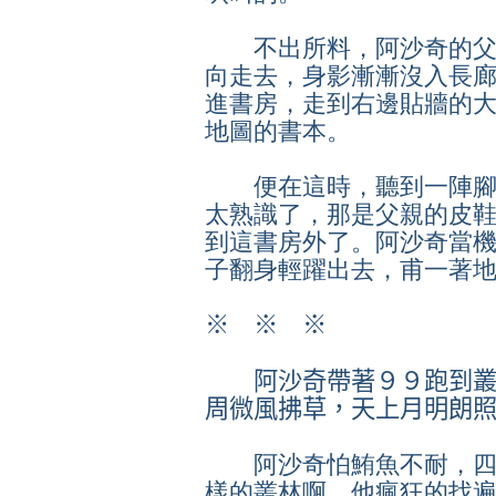
不出所料，阿沙奇的父
向走去，身影漸漸沒入長
進書房，走到右邊貼牆的
地圖的書本。
便在這時，聽到一陣腳
太熟識了，那是父親的皮
到這書房外了。阿沙奇當
子翻身輕躍出去，甫一著
※
※
※
阿沙奇帶著９９跑到叢
周微風拂草，天上月明朗
阿沙奇怕鮪魚不耐，四
樣的叢林啊。他瘋狂的找