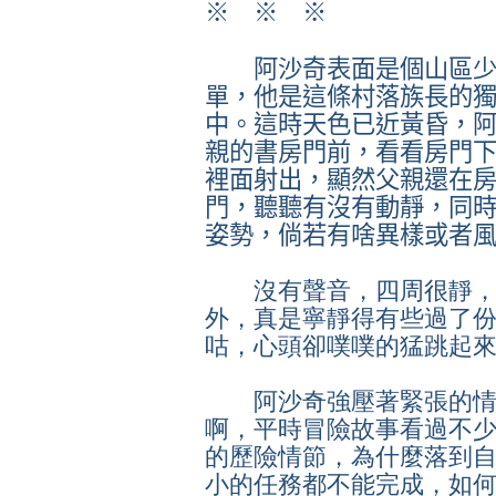
※
※
※
阿沙奇表面是個山區少
單，他是這條村落族長的
中。這時天色已近黃昏，
親的書房門前，看看房門
裡面射出，顯然父親還在
門，聽聽有沒有動靜，同
姿勢，倘若有啥異樣或者
沒有聲音，四周很靜，
外，真是寧靜得有些過了
咕，心頭卻噗噗的猛跳起
阿沙奇強壓著緊張的情
啊，平時冒險故事看過不
的歷險情節，為什麼落到
小的任務都不能完成，如