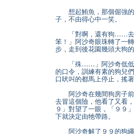
想起鮪魚，那個倔強的
子，不由得心中一笑。
「對啊，還有狗……去
笨！」阿沙奇眼珠轉了一
步，走到後花園幾頭大狗
「殊……」阿沙奇低低
的口令，訓練有素的狗兒
口吠叫的都馬上停止，搖
阿沙奇在幾間狗房子前
去冒這個險，他看了又看
９」對望了一眼，「９９
下就決定由牠帶路。
阿沙奇解了９９的狗繩