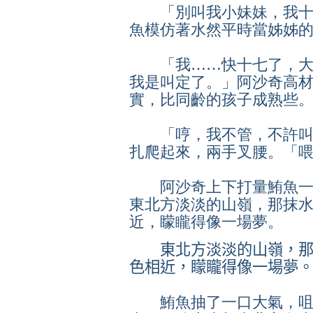
「別叫我小妹妹，我十
魚模仿著水然平時當姊姊
「我……快十七了，大
我是叫定了。」阿沙奇高
實，比同齡的孩子成熟些
「哼，我不管，不許叫
扎爬起來，兩手叉腰。「
阿沙奇上下打量鮪魚一
東北方淡淡的山嶺，那抹
近，矇矓得像一場夢。
東北方淡淡的山嶺，那
色相近，矇矓得像一場夢
鮪魚抽了一口大氣，咀