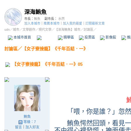
深海鮪魚
市長：
鮪魚
副市長：
水然
加入本城市
｜
推薦本城市
｜
加入我的最愛
｜
訂閱最新文章
udn
／
城市
／
文學創作
／
現代文學
／
【深海鮪魚】城市
／討論區／
本城市首頁
討論區
精華區
投票區
影像館
推
討論區
／
【女子寮接龍】《千年百結．一》
【女子寮接龍】《千年百結．一》05
「喂，你是誰？」忽然
鮪魚
鮪魚愕然回頭，看見一
等級：7
留言
｜
加入好友
不由得心裡發慌，掩面便