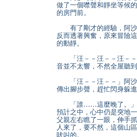
做了一個噤聲和靜坐等候
的房門前。
有了剛才的經驗，阿沙
反而透著興奮，原來冒險
的動靜。
「汪－－汪－－汪－－
音並不太響，不然全屋聽
「汪－－汪－－」阿沙
傳出腳步聲，趕忙閃身躲
「誰……這麼晚了。」
預計之中，心中仍是突地
父親左右瞧了一眼，伸手
人來了，要不然，這個山
吠叫的。