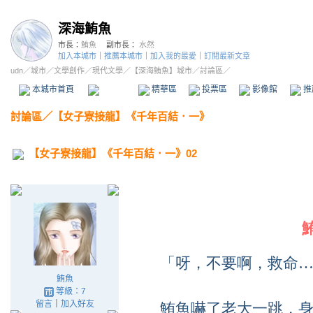
深海鮪魚
市長：
鮪魚
副市長：
水然
加入本城市
｜
推薦本城市
｜
加入我的最愛
｜
訂閱最新文章
udn
／
城市
／
文學創作
／
現代文學
／
【深海鮪魚】城市
／討論區／
本城市首頁
討論區
精華區
投票區
影像館
推
討論區
／
【女子寮接龍】《千年百結．一》
【女子寮接龍】《千年百結．一》02
「呀，不要啊，救命…
鮪魚
等級：7
留言
｜
加入好友
鮪魚嚇了老大一跳，身