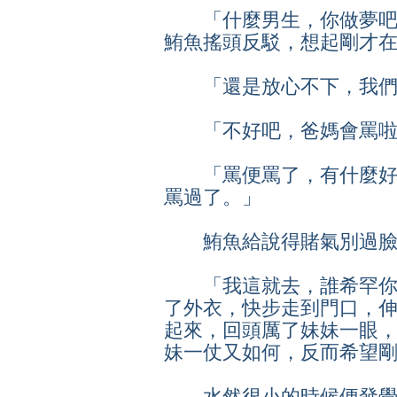
「什麼男生，你做夢吧
鮪魚搖頭反駁，想起剛才
「還是放心不下，我們
「不好吧，爸媽會罵啦
「罵便罵了，有什麼好
罵過了。」
鮪魚給說得賭氣別過臉
「我這就去，誰希罕你
了外衣，快步走到門口，
起來，回頭厲了妹妹一眼
妹一仗又如何，反而希望
水然很小的時候便發覺