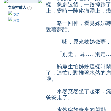
樣，急劇退後，一跤摔跌
文章推薦人
(2)
上，霎時一陣疼痛湧上，
水然
乘雲
略一回神，看見姊姊轉
說著夢話。
「噓，原來姊姊做夢，
「別走，嗚……別走…
鮪魚生怕姊姊這樣叫鬧
了，連忙使勁推著水然的
啦。」
水然突然坐了起來，滿
爸爸走了。」
水然突如奇來的舉動，