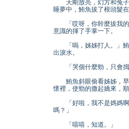
天剛放亮，幻方和兔子
睡夢中，鮪魚拔了根頭髮
「哎呀，你幹麼拔我的
意識的揮了手掌一下。
「嗚，姊姊打人。」鮪
出淚水。
「哭個什麼勁，只會搗
鮪魚斜眼偷看姊姊，早
懷裡，使勁的撒起嬌來，
「好啦，我不是媽媽啊
嗎？」
「嘻嘻，知道。」