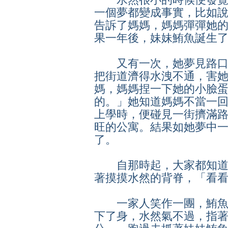
一個夢都變成事實，比如
告訴了媽媽，媽媽彈彈她
果一年後，妹妹鮪魚誕生
又有一次，她夢見路口
把街道濟得水洩不通，害
媽，媽媽捏一下她的小臉
的。」她知道媽媽不當一
上學時，便碰見一街擠滿
旺的公寓。結果如她夢中
了。
自那時起，大家都知道
著摸摸水然的背脊，「看
一家人笑作一團，鮪魚
下了身，水然氣不過，指