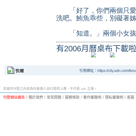
「好了，你們兩個只愛
洗吧。鮪魚乖些，別礙著
「知道。」兩個小女孩
有2006月曆桌布下載
引用網址：https://city.udn.com/for
本城市刊登之內容為作者個人自行提供上傳，不代表 udn 立場。
刊登網站廣告
︱
關於我們
︱
常見問題
︱
服務條款
︱
著作權聲明
︱
隱私權聲明
︱
客服