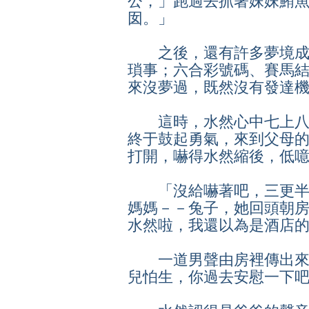
公，」跑過去抓著妹妹鮪
囡。」
之後，還有許多夢境成
瑣事；六合彩號碼、賽馬
來沒夢過，既然沒有發達
這時，水然心中七上八
終于鼓起勇氣，來到父母
打開，嚇得水然縮後，低
「沒給嚇著吧，三更半
媽媽－－兔子，她回頭朝
水然啦，我還以為是酒店
一道男聲由房裡傳出來
兒怕生，你過去安慰一下