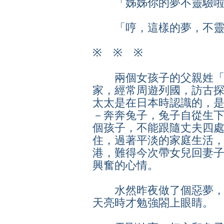
「姊姊你的夢不靈驗啦
「哼，這樣的夢，不靈
※
※
※
兩個女孩子的父親姓「
家，經常周遊列國，訪古
太太是在日本時認識的，
－奔奔兔子，兔子自從生
個孩子，不能跟隨丈夫四
住，過著平淡的家庭生活
港，難得今次帶女兒回妻
興奮的心情。
水然昨夜做了個惡夢，
天亮時才勉強閤上眼睛。