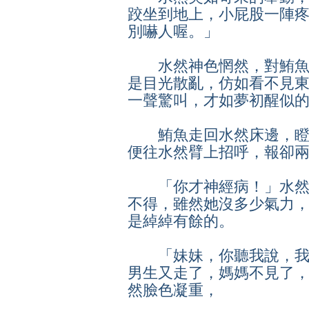
跤坐到地上，小屁股一陣
別嚇人喔。」
水然神色惘然，對鮪魚
是目光散亂，仿如看不見
一聲驚叫，才如夢初醒似
鮪魚走回水然床邊，瞪
便往水然臂上招呼，報卻
「你才神經病！」水然
不得，雖然她沒多少氣力
是綽綽有餘的。
「妹妹，你聽我說，我
男生又走了，媽媽不見了
然臉色凝重，