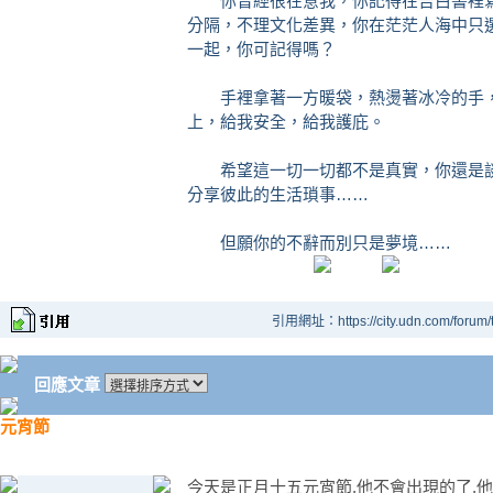
你曾經很在意我，你記得在告白書裡寫
分隔，不理文化差異，你在茫茫人海中只
一起，你可記得嗎？
手裡拿著一方暖袋，熱燙著冰冷的手，
上，給我安全，給我護庇。
希望這一切一切都不是真實，你還是談
分享彼此的生活瑣事……
但願你的不辭而別只是夢境……
引用網址：https://city.udn.com/forum
回應文章
元宵節
今天是正月十五元宵節,他不會出現的了,他