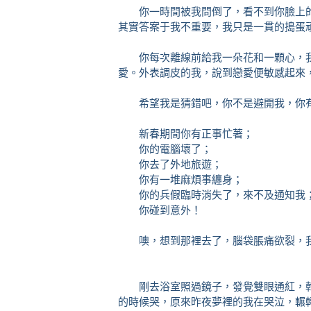
你一時間被我問倒了，看不到你臉上的
其實答案于我不重要，我只是一貫的搗蛋
你每次離線前給我一朵花和一顆心，我
愛。外表調皮的我，說到戀愛便敏感起來
希望我是猜錯吧，你不是避開我，你有
新春期間你有正事忙著；
你的電腦壞了；
你去了外地旅遊；
你有一堆麻煩事纏身；
你的兵假臨時消失了，來不及通知我
你碰到意外！
噢，想到那裡去了，腦袋脹痛欲裂，
剛去浴室照過鏡子，發覺雙眼通紅，乾
的時候哭，原來昨夜夢裡的我在哭泣，輾