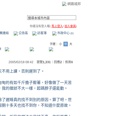
網路城邦
你還沒有登入喔(
馬上登入
/
加入會員
)
薦連結
公告區
訪客簿
市政中心
(0)
字體：
小
中
大
章
2005/02/18 08:42 瀏覽
1,331
｜回應
2
｜
推薦
6
不用上課，否則遲到了。
甸的有如千斤擔子壓著，好像做了一天苦
，我的徵狀不大一樣，起碼脖子還能動。
了遲睡真的找不到別的原因。算了吧，世
假期十多天也找不到你，不知道什麼原故。