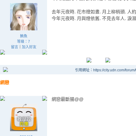
去年元夜時. 花市燈如晝. 月上柳梢頭. 人
今年元夜時. 月與燈依舊. 不見去年人. 淚
鮪魚
等級：7
留言
｜
加入好友
引用網址：https://city.udn.com/forum
網戀
網戀最斷腸@@