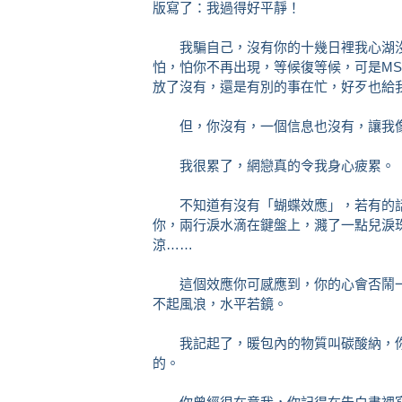
版寫了：我過得好平靜！
我騙自己，沒有你的十幾日裡我心湖沒
怕，怕你不再出現，等候復等候，可是M
放了沒有，還是有別的事在忙，好歹也給
但，你沒有，一個信息也沒有，讓我像
我很累了，網戀真的令我身心疲累。
不知道有沒有「蝴蝶效應」，若有的話
你，兩行淚水滴在鍵盤上，濺了一點兒淚
涼……
這個效應你可感應到，你的心會否鬧一
不起風浪，水平若鏡。
我記起了，暖包內的物質叫碳酸納，你
的。