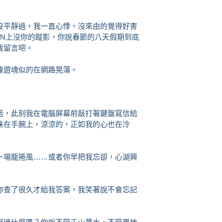
平靜過，我一直心悸，沒來由的覺得好害
SN上沒你的蹤影，你說春節的八天假期到底
我留言吧。
遊魂似的在網路晃蕩。
，此刻我在電腦屏幕前敲打著鍵盤寫信給
珠在手腕上，涼涼的，正如我的心也在冷
場龍捲風……或者你早把我忘卻，心湖興
查了很久才給我答案，我笑著說不會忘記