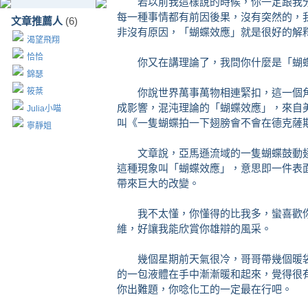
若以前我這樣說的時候，你一定跟我分
每一種事情都有前因後果，沒有突然的，
文章推薦人
(6)
非沒有原因，「蝴蝶效應」就是很好的解
渴望飛翔
恰恰
你又在講理論了，我問你什麼是「蝴
錦瑟
筱棻
你說世界萬事萬物相連緊扣，這一個角
成影響，混沌理論的「蝴蝶效應」，來自
Julia小喵
叫《一隻蝴蝶拍一下翅膀會不會在德克薩
寧靜姐
文章說，亞馬遜流域的一隻蝴蝶鼓動翅
這種現象叫「蝴蝶效應」，意思即一件表
帶來巨大的改變。
我不太懂，你懂得的比我多，蠻喜歡你
維，好讓我能欣賞你雄辯的風采。
幾個星期前天氣很冷，哥哥帶幾個暖袋
的一包液體在手中漸漸暖和起來，覺得很
你出難題，你唸化工的一定最在行吧。