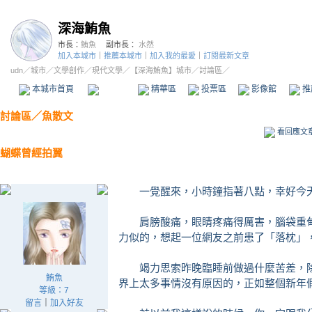
深海鮪魚
市長：
鮪魚
副市長：
水然
加入本城市
｜
推薦本城市
｜
加入我的最愛
｜
訂閱最新文章
udn
／
城市
／
文學創作
／
現代文學
／
【深海鮪魚】城市
／討論區／
本城市首頁
討論區
精華區
投票區
影像館
推
討論區
／
魚散文
看回應文
蝴蝶曾經拍翼
一覺醒來，小時鐘指著八點，幸好今天
肩膀酸痛，眼睛疼痛得厲害，腦袋重甸
力似的，想起一位網友之前患了「落枕」
竭力思索昨晚臨睡前做過什麼苦差，除
鮪魚
界上太多事情沒有原因的，正如整個新年
等級：7
留言
｜
加入好友