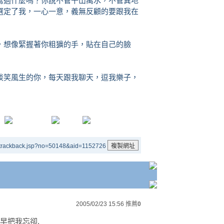
過什麼嗎？你說不管千山萬水，不管異地
選定了我，一心一意，義無反顧的要跟我在
想像緊握著你粗獷的手，貼在自己的臉
笑風生的你，每天跟我聊天，逗我樂子，
/trackback.jsp?no=50148&aid=1152726
2005/02/23 15:56
推薦
0
早把我忘卻.