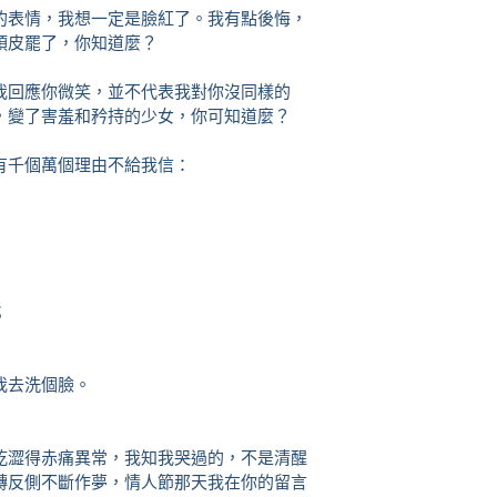
表情，我想一定是臉紅了。我有點後悔，
頑皮罷了，你知道麼？
回應你微笑，並不代表我對你沒同樣的
，變了害羞和矜持的少女，你可知道麼？
千個萬個理由不給我信：
；
我去洗個臉。
澀得赤痛異常，我知我哭過的，不是清醒
轉反側不斷作夢，情人節那天我在你的留言