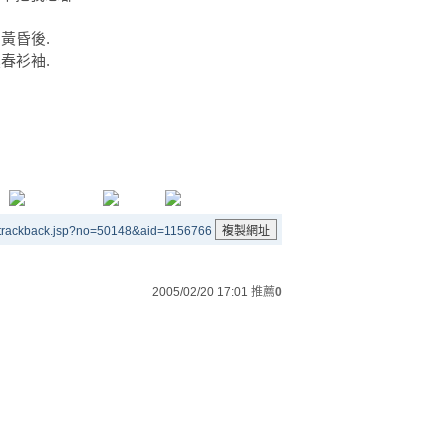
約黃昏後.
濕春衫袖.
/trackback.jsp?no=50148&aid=1156766
2005/02/20 17:01
推薦
0