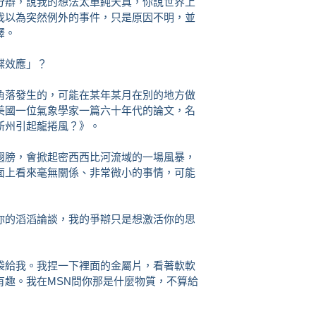
辯，說我的想法太單純天真，你說世界上
我以為突然例外的事件，只是原因不明，並
釋。
蝶效應」？
落發生的，可能在某年某月在別的地方做
美國一位氣象學家一篇六十年代的論文，名
斯州引起龍捲風？》。
膀，會掀起密西西比河流域的一場風暴，
面上看來毫無關係、非常微小的事情，可能
的滔滔論談，我的爭辯只是想激活你的思
給我。我捏一下裡面的金屬片，看著軟軟
有趣。我在MSN問你那是什麼物質，不算給