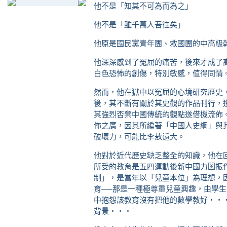
他不是「知其不可為而為之」
他不是「雖千萬人吾往矣」
他原是國民黨青年團、救國團的中高級
他深深感到了冤屈的痛苦，後來才成了
白色恐怖的創傷，特別敏感，值得同情
然而，他在獄中以冤屈的心境研究歷史
後，其不斷有關於其史觀的作品刊行，
其強烈否棄中國傳統的觀點遂借機流佈
佈之廣，因其所編著「中國人史綱」與
破壞力，可能比李敖還大。
他對於近代歷史缺乏整全的知識，他在
所受的教育是五四運動後新中國力圖振
制」，是當年以「兒童本位」為理想，
育──那是一種極尊重兒童興趣，由學
中抱怨該教育沒有把他的數學教好‧‧
背景‧‧‧