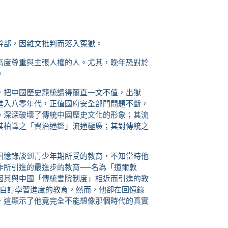
幹部，因雜文批判而落入冤獄。
高度尊重與主張人權的人。尤其，晚年恐對於
。
，把中國歷史籠統讀得簡直一文不值，出獄
進入八零年代，正值國府安全部門問題不斷，
。深深破壞了傳統中國歷史文化的形象；其流
其柏譯之「資治通鑑」流通極廣；其對傳統之
回憶錄談到青少年期所受的教育，不知當時他
作所引進的最進步的教育──名為「道爾敦
因其與中國「傳統書院制度」相近而引進的教
生自訂學習進度的教育，然而，他卻在回憶錄
‧這顯示了他竟完全不能想像那個時代的真實