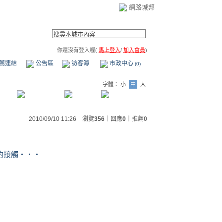
網路城邦
你還沒有登入喔(
馬上登入
/
加入會員
)
薦連結
公告區
訪客簿
市政中心
(0)
字體：
小
中
大
2010/09/10 11:26 瀏覽
356
｜回應
0
｜
推薦
0
的接觸‧‧‧