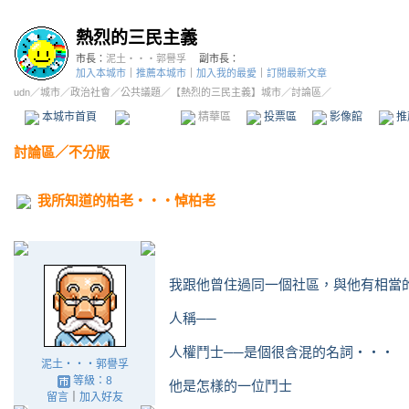
熱烈的三民主義
市長：
泥土‧‧‧郭譽孚
副市長：
加入本城市
｜
推薦本城市
｜
加入我的最愛
｜
訂閱最新文章
udn
／
城市
／
政治社會
／
公共議題
／
【熱烈的三民主義】城市
／討論區／
本城市首頁
討論區
精華區
投票區
影像館
推
討論區
／
不分版
我所知道的柏老‧‧‧悼柏老
我跟他曾住過同一個社區，與他有相當
人稱──
人權鬥士──是個很含混的名詞‧‧‧
泥土‧‧‧郭譽孚
等級：8
他是怎樣的一位鬥士
留言
｜
加入好友