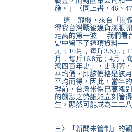
職金，而對國策公司和
施。
」〈同上書，
46
、
4
這一飛機，來台「關
得我台灣戰後通貨膨脹
走高的第一波──我們看
史中留下了這項資料──
元；10月，每斤3.6元；1
月，每斤16.8元；4月，
灣四百年史」，史明著
平均價，即該價格是該
平均而得，因此，當年
理前，台灣米價已高漲
的飆漲之勢誰能立刻管
生，顯然可能成為二二
三〉「新聞未管制」的