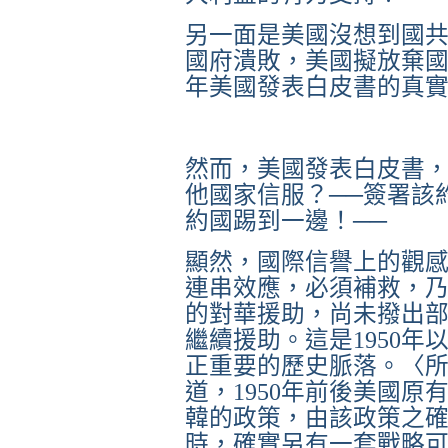
另一面
是美國沒想到國
國府潰敗，美國擬放棄
年美國發表白皮書的真
然而，美國發表白皮書
他國家信服？──簽署該
約國踢到一邊！──
顯然，國際信譽上的觀
連串效應，必須補救，
的對華援助，尚未撥出
繼續援助。這是
1950
年
正重要的歷史脈落。〈
道，
1950
年前後美國原
韓的政策，由該政策之
時，確實另有一套戰略