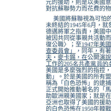
元的援助，則是以美國
對抗蘇聯勢力而花費的
美國將蘇聯視為可怕
未終結的
1945
年
6
月，就
德邁將軍之指責，美國
被因共同從事親共活動
復公職〉；至
1947
年美
查委員會」
，同年
，
有
夫
‧
麥卡錫，在
公開
演
工作的
205名共產黨員的
美國是多麼強烈的指控
動」。於是美國的所有
稱為「白色恐怖」的逮
正式開始推動著名的「
助歐洲親美國家；就是
亞洲也取得了美國的援
的白色恐怖在
1950
年韓