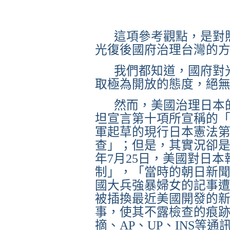
這項參考觀點，是對
光復後國府治理台灣的
我們都知道，國府對
取極為開放的態度，絕
然而，美國治理日本
坦宣言第十項所宣稱的
軍起草的現行日本憲法
查」；但是，其實況卻
年
7
月
25
日，美國對日本
制」，
「當時的朝日新
國大兵強暴婦女的記事
被插換最近美國開發的
事，使其不露檢查的痕
摘、
AP
、
UP
、
INS
等通