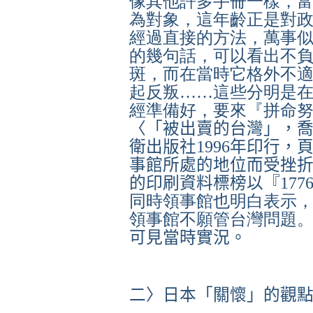
像其他許多手冊一樣，
為對象，這年齡正是對
經過直接的方法，萬事
的幾句話，可以看出不
斑，而在當時它格外不
起反叛……這些分明是
經準備好，要來『拼命
〈「被出賣的台灣」，
衛出版社
1996
年印行，
事館所處的地位而受挫
的印刷資料標榜以『
17
同時領事館也明白表示
領事館不願管台灣問題
可見當時實況。
二〉
日本「關懷」的觀