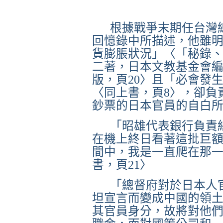
根據戰爭末期任台灣
回憶錄中所描述，他雖
貨膨脹狀況」〈「秘錄
二著，日本文教基金會
版，頁
20
〉且「必會發
〈同上書，頁
8
〉，卻負
鈔票的日本官員的
自白
「
昭雄代表銀行負責
在機上終日看著這批巨
間中，我是一直爬在那
書，頁
21
〉
「
總督府對於日本人
坦宣言而變成中國的領
其官員身分，故將對他