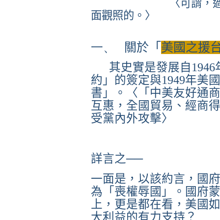
〈可謂，
面觀照的。〉
一、
關於「
美國之援
其史實是發展自
1946
約」的簽定與
1949
年美
書」。〈「中美友好通
互惠，全國貿易、經商
受黨內外攻擊〉
詳言之──
一面是
，以該約言，國
為「喪權辱國」。國府
上，更是都在看，美國
大利益的有力支持？