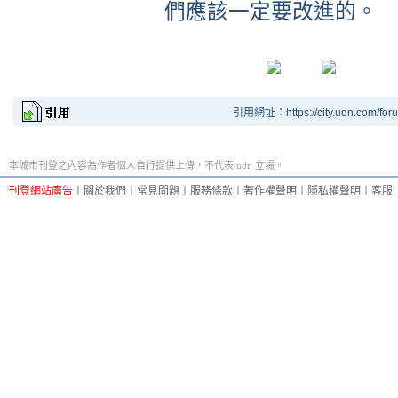
們應該一定要改進的。
引用網址：https://city.udn.com/for
本城市刊登之內容為作者個人自行提供上傳，不代表 udn 立場。
刊登網站廣告
︱
關於我們
︱
常見問題
︱
服務條款
︱
著作權聲明
︱
隱私權聲明
︱
客服