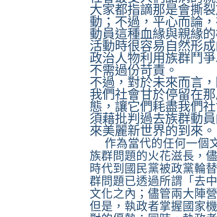
大家都指謫那是會撕裂
動；不過，平心而論，
動員這種血緣與親緣的
活動時很容易自然形成
政治人物利用族群鬥爭
不需過份苛責。
不過，對於未來而言，
我們社會甘於停留在那
態，讓它們耗盡我們社
須藉批判過去族群動員
來美麗新世界的到來。
作為當代的任何一個
族群問題的火花滋長，
時代到國民黨被政黨輪
群問題已透過所謂「去
文化之內；儘管兩大陣
但是，執政者掌握國家