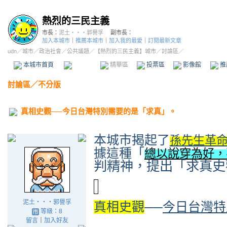
熱烈的三民主義
市長：
泥土‧‧‧郭譽孚
副市長：
加入本城市
｜
推薦本城市
｜
加入我的最愛
｜
訂閱最新文章
udn
／
城市
／
政治社會
／
公共議題
／
【熱烈的三民主義】城市
／討論區／
本城市首頁
討論區
精華區
投票區
影像館
推
討論區
／
不分版
真相史觀──今日台灣特別需要的是「求真」。
本城市揭起了
孫先生革
據這種「
總以說穿為好，
判精神，提出「求真史
泥土‧‧‧郭譽孚
真相史觀
──
今日台灣特
等級：8
留言
｜
加入好友