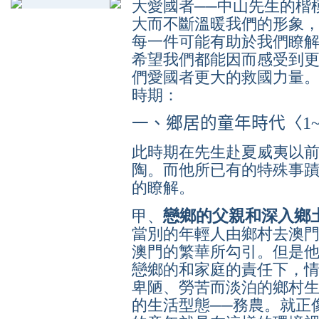
大愛國者──中山先生的楷
大而不斷溫暖我們的形象
每一件可能有助於我們瞭
希望我們都能因而感受到
們愛國者更大的救國力量
時期：
一、鄉居的童年時代〈
1
此時期在先生赴夏威夷以
陶。而他所已有的特殊事
的瞭解。
戀鄉的父親和深入鄉
甲、
當別的年輕人由鄉村去澳
澳門的繁華所勾引。但是
戀鄉的和家庭的責任下，
卑陋、勞苦而淡泊的鄉村
的生活型態──務農。就正