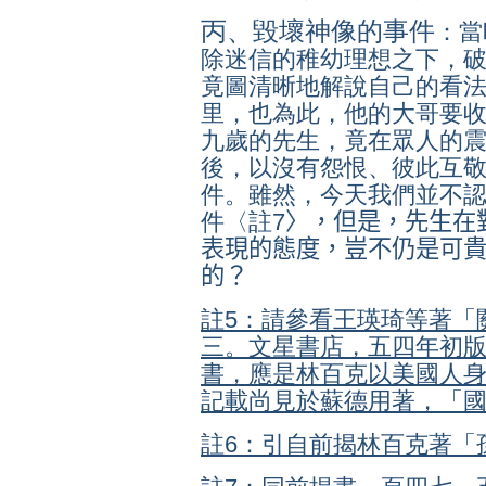
丙、毀壞神像的事件
：當
除迷信的稚幼理想之下，
竟圖清晰地解說自己的看
里，也為此，他的大哥要
九歲的先生，竟在眾人的
後，以沒有怨恨、彼此互
件。雖然，今天我們並不
件〈註
7
〉，但是，先生在
表現的態度，豈不仍是可
的？
註5：請參看王瑛琦等著「
三。文星書店，五四年初
書，應是林百克以美國人
記載尚見於蘇德用著，「
註6：引自前揭林百克著「