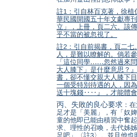
註1：引自林百克著，徐植
華民國開國五十年文獻專
立」，上冊，頁二六。該
乎不當的被忽視了。
註2：引自前揭書，頁二七
人，是難以瞭解的。倘若
「
這位同學……忽然過來
大人膝下」是什麼意思？
書，卻不懂交親大人膝下目
一個受特別待遇的人，因
送十塊錢‥‥
』，才能體
丙、失敗的良心要求
：在
足才是「美麗」，有「奴
童的他即已能由積習中奮
求、理性的召喚，去代姊
足吧
」〈註3〉。並且他也