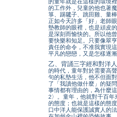
的童年就是在這樣的環境
的工作外，兒童的他也著
箏、踢毽子、跳田雞、量棒
正如今天許多「好」老師
墊教師的眼裡，也是頑皮
是深刻而愉快的。所以他
要快樂和知足。只要像翠
責任的命令，不准我實現
平凡的戀戀，又是怎樣逐
乙、背誦三字經和對洋
的時代，童年對於需要高
句的私墊生活，他不但面
了「
我讀他做什麼
」的疑
事情都有理由的，為什麼
2〉。童年，他就對千百年
的態度；也就是這樣的態
口中洋人能保護誠實人的
在加州金山裡的恐怖故事