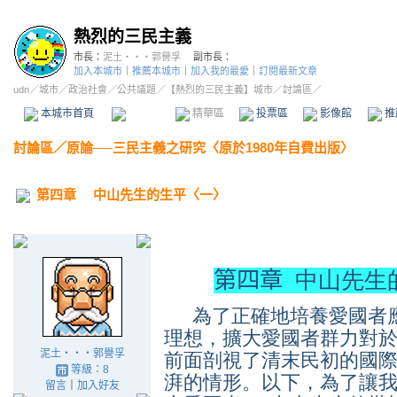
熱烈的三民主義
市長：
泥土‧‧‧郭譽孚
副市長：
加入本城市
｜
推薦本城市
｜
加入我的最愛
｜
訂閱最新文章
udn
／
城市
／
政治社會
／
公共議題
／
【熱烈的三民主義】城市
／討論區／
本城市首頁
討論區
精華區
投票區
影像館
推
討論區
／
原論──三民主義之研究〈原於1980年自費出版〉
第四章 中山先生的生平〈一〉
第四章
中山先生
為了正確地培養愛國者
理想，擴大愛國者群力對
泥土‧‧‧郭譽孚
前面剖視了清末民初的國
等級：8
湃的情形。以下，為了讓
留言
｜
加入好友