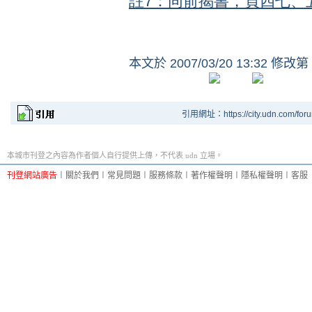
註7：同前揭書，頁四七、
本文於
2007/03/20 13:32 修改第
引用網址：https://city.udn.com/for
本城市刊登之內容為作者個人自行提供上傳，不代表 udn 立場。
刊登網站廣告
︱
關於我們
︱
常見問題
︱
服務條款
︱
著作權聲明
︱
隱私權聲明
︱
客服