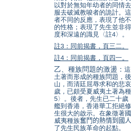
以對於無知年幼者的同情
服去破滅教唆者的詭計。
者不同的反應，表現了他
的性格；表現了先生並非
度和深遠的識見〈註4〉。
註3：同前揭書，頁三二。
註4：同前揭書，頁四一。
乙、種族問題的激盪：
這
土著而形成的種族問題，
山，而清廷屈辱求和的悲
歲，已頗受夏威夷土著為
5〉。後者，先生已二十歲
艦到香港，香港華工拒絕
生很大的啟示。在象徵著
威夷種族
奮鬥的熱情到國
了先生民族革命的起點。