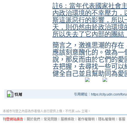
註6：當年代表國家社會
內政治環境的不幸壓力，
斯這派惡行的影響，所以
天，則仍然由於政治環境
所以失去了它內部的團結
簡言之，激進思潮的存在
應該刻意醜化的。做為一
說，那反而由於它們的愛
去把握，去尋找一些可以
健全自己並且幫助同為愛
引用網址：https://city.udn.com/for
本城市刊登之內容為作者個人自行提供上傳，不代表 udn 立場。
刊登網站廣告
︱
關於我們
︱
常見問題
︱
服務條款
︱
著作權聲明
︱
隱私權聲明
︱
客服