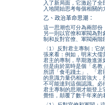
入了新局面，它激起了全
入地開始思考每個相關的
乙、政治革命思潮：
這一思潮也可分為兩部份
另一則以官僚和軍閥為對
制和反對官僚、軍閥兩階
〈
1
〉反對君主專制：它
張來看：例如，明末大儒
君主的專制，早期激進派
但是由於當時是個「名教
所謂「食毛踐土」、「君
的意識力量仍相當強大，
不可能達到這個認識。必
君主專制的思潮才能登上
覺悟，顛覆了數千年來的
〈1〉反對官僚和軍閥：