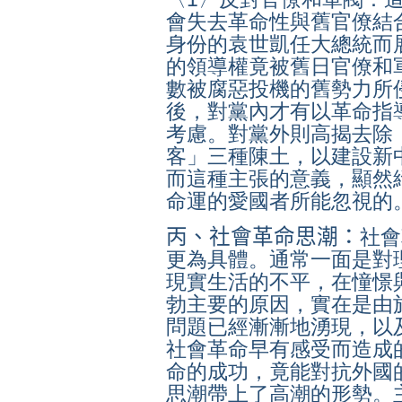
會失去革命性與舊官僚結
身份的袁世凱任大總統而
的領導權竟被舊日官僚和
數被腐惡投機的舊勢力所
後，對黨內才有以革命指
考慮。對黨外則高揭去除
客」三種陳土，以建設新
而這種主張的意義，顯然
命運的愛國者所能忽視的
丙、社會革命思潮：
社會
更為具體。通常一面是對
現實生活的不平，在憧憬
勃主要的原因，實在是由
問題已經漸漸地湧現，以
社會革命早有感受而造成
命的成功，竟能對抗外國
思潮帶上了高潮的形勢。