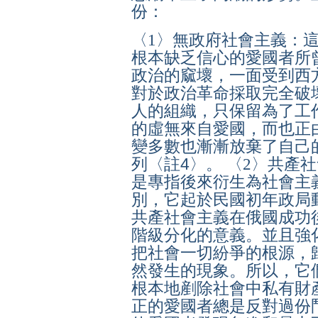
份：
〈1〉無政府社會主義：
根本缺乏信心的愛國者所
政治的窳壞，一面受到西
對於政治革命採取完全破
人的組織，只保留為了工
的虛無來自愛國，而也正
變多數也漸漸放棄了自己
列〈註4〉。
〈
2
〉共產社
是專指後來衍生為社會主
別，它起於民國初年政局
共產社會主義在俄國成功
階級分化的意義。並且強
把社會一切紛爭的根源，
然發生的現象。所以，它
根本地剷除社會中私有財
正的愛國者總是反對過份