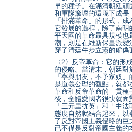
早的種子。在滿清朝廷頑
和軍隊窳壞的環境下成長
「排滿革命」的形式，成
它發展的過程，除了南明
平天國的革命最具規模也
潮，則是在維新保皇派變
穿了清廷牛步立憲的虛偽
〈2〉反帝革命：它的形
的侵略。當清末，朝廷對
「寧與朋友，不予家奴」
是道義公理的觀點，就都
革命和反帝革命的一貫種
後，全體愛國者很快就面
「三元里抗英」和「中法
態度自然就結合起來，以
了反對帝國主義侵略的巨
已不僅是反對帝國主義的