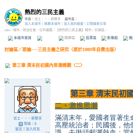
熱烈的三民主義
市長：
泥土‧‧‧郭譽孚
副市長：
加入本城市
｜
推薦本城市
｜
加入我的最愛
｜
訂閱最新文章
udn
／
城市
／
政治社會
／
公共議題
／
【熱烈的三民主義】城市
／討論區／
本城市首頁
討論區
精華區
投票區
影像館
推
討論區
／
原論──三民主義之研究〈原於1980年自費出版〉
第三章 清末民初國內思潮概觀〈二〉
第三章 清末民初
二、激進思潮
滿清末年，愛國者冒著生
泥土‧‧‧郭譽孚
高壓統治者；民國後，他
等級：8
留言
｜
加入好友
識，去拋頭顱灑熱血；當