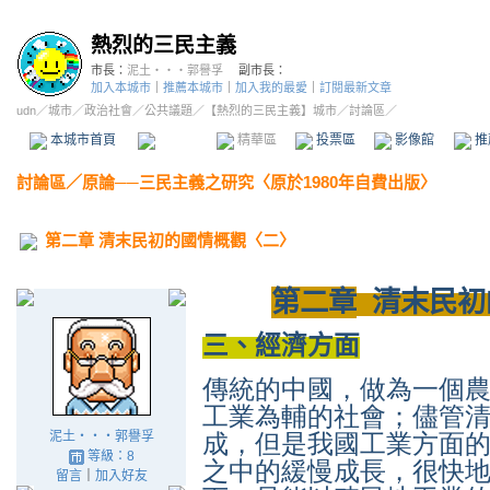
熱烈的三民主義
市長：
泥土‧‧‧郭譽孚
副市長：
加入本城市
｜
推薦本城市
｜
加入我的最愛
｜
訂閱最新文章
udn
／
城市
／
政治社會
／
公共議題
／
【熱烈的三民主義】城市
／討論區／
本城市首頁
討論區
精華區
投票區
影像館
推
討論區
／
原論──三民主義之研究〈原於1980年自費出版〉
第二章 清末民初的國情概觀〈二〉
第二章
清末民初
三、經濟方面
傳統的中國，做為一個
工業為輔的社會；儘管
泥土‧‧‧郭譽孚
成，但是我國工業方面
等級：8
之中的緩慢成長，很快
留言
｜
加入好友