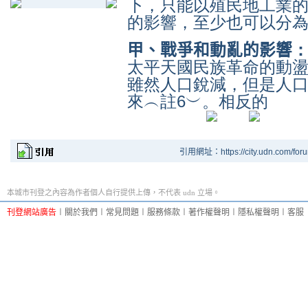
下，只能以殖民地工業
的影響，至少也可以分
甲、戰爭和動亂的影響
太平天國民族革命的動
雖然人口銳減，但是人
來︵註6︶。相反的
引用網址：https://city.udn.com/for
本城市刊登之內容為作者個人自行提供上傳，不代表 udn 立場。
刊登網站廣告
︱
關於我們
︱
常見問題
︱
服務條款
︱
著作權聲明
︱
隱私權聲明
︱
客服