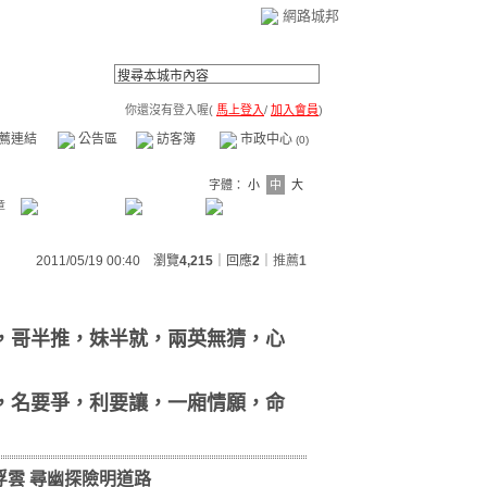
網路城邦
你還沒有登入喔(
馬上登入
/
加入會員
)
薦連結
公告區
訪客簿
市政中心
(0)
字體：
小
中
大
章
2011/05/19 00:40 瀏覽
4,215
｜回應
2
｜
推薦
1
，哥半推，妹半就，兩英無猜，心
，名要爭，利要讓，一廂情願，命
浮雲 尋幽探險明道路