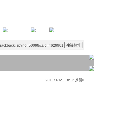
/trackback.jsp?no=50098&aid=4629961
2011/07/21 18:12
推薦
0