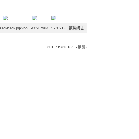
/trackback.jsp?no=50098&aid=4676218
2011/05/20 13:15
推薦
2