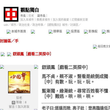
觀點獨白
市長：
狂老
副市長：
加入本城市
｜
推薦本城市
｜
加入我的最愛
｜
訂閱最新文章
udn
／
城市
／
政治社會
／
政治時事
／
【觀點獨白】城市
／討論區／
本城市首頁
討論區
精華區
投票區
影像館
推
討論區
／
手
看回應文
釵頭鳳［戲看二英探中］
釵頭鳳［戲看二英探中］
馬不貞，蔡不淑，豎看是統側成獨
［中］有數，玩，玩，玩。
藍漸獨，綠漸統，尋常百姓看不懂
［中］難逃，哄，哄，哄。
狂老
等級：8
留言
｜
加入好友
老子曰:道遠而險. 高子註：登高臨遠低