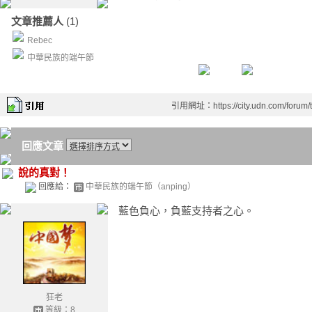
文章推薦人
(1)
Rebec
中華民族的端午節
引用網址：https://city.udn.com/forum
回應文章
說的真對！
回應給：
中華民族的端午節（anping）
藍色負心，負藍支持者之心。
狂老
等級：8