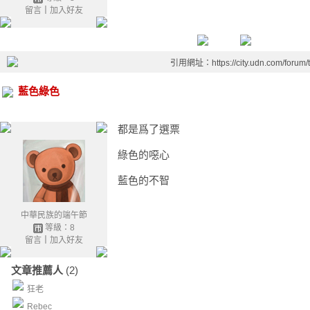
留言
｜
加入好友
引用網址：https://city.udn.com/forum
藍色綠色
都是爲了選票
綠色的噁心
藍色的不智
中華民族的端午節
等級：8
留言
｜
加入好友
文章推薦人
(2)
狂老
Rebec