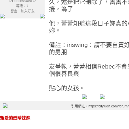
久，還是把它刪除了，蕾蕾不
☆Princess蕾蕾☆
等級：7
擾，為了
留言
｜
加入好友
他，蕾蕾知道這段日子妳真的
妳。
備註：iriswing：請不要
的男朋
友爭執，蕾蕾相信Rebec不會
個很善良與
貼心的女孩。
引用網址：https://city.udn.com/forum
親愛的甦晴妹妹