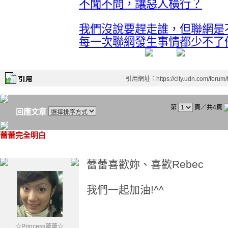
不聞不問，讓惡人橫行？
我們沒說要趕走誰，但聯網是
每一次聯網發生事情都少不了
引用網址：https://city.udn.com/forum
第
頁／共4頁
回應文章
蕾蕾完全明白
蕾蕾喜歡妳、喜歡Rebec
我們一起加油!^^
☆Princess蕾蕾☆