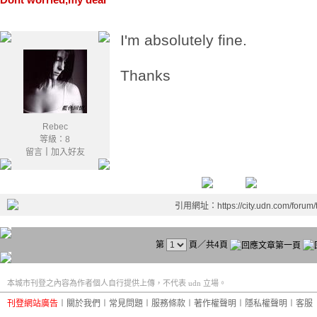
I'm absolutely fine.
Thanks
Rebec
等級：8
留言
｜
加入好友
引用網址：https://city.udn.com/forum
第
頁／共4頁
本城市刊登之內容為作者個人自行提供上傳，不代表 udn 立場。
刊登網站廣告
︱
關於我們
︱
常見問題
︱
服務條款
︱
著作權聲明
︱
隱私權聲明
︱
客服