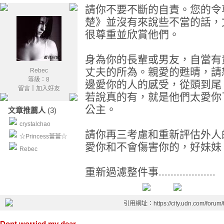
請你不要不斷的自責。您的令
楚》並沒有來說些不當的話，
很尊重並欣賞他們。
身為你的長輩或男友，自當有
丈夫的所為。親愛的甦晴，請
Rebec
等級：8
邊愛你的人的感受，從頭到尾
留言
｜
加入好友
若說真的有，就是他們太愛你
公主。
文章推薦人
(3)
crystalchao
請你再三考慮和重新評估外人
☆Princess蕾蕾☆
愛你和不會傷害你的，好妹妹，再仔細地
Rebec
重新過濾整件事...................
引用網址：https://city.udn.com/forum
Dont worried,my dear