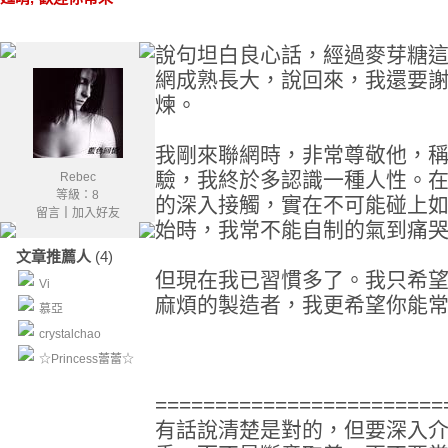
說句坦白良心話，經過麥芽糖
網成熟長大，說回來，我還要
煉。
我剛來聯網時，非常尊敬他，
驗，我終於多認識一種人性。
Rebec
等級：8
的深入接觸，實在不可能碰上
留言
｜
加入好友
始時，我常不能自制的氣到痛
文章推薦人
(4)
但現在我已習慣多了。我只希
Vi
麻煩的製造者，我更希望你能
慕亞
crystalchao
☆Princess蕾蕾☆
========================
有話說清楚是對的，但要深入