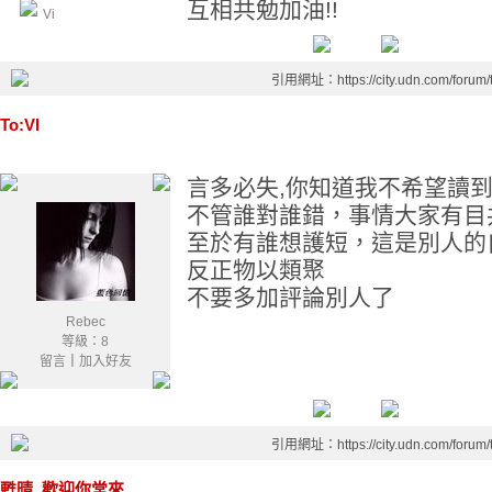
互相共勉加油!!
Vi
引用網址：https://city.udn.com/forum
To:VI
言多必失,你知道我不希望讀
不管誰對誰錯，事情大家有目
至於有誰想護短，這是別人的
反正物以類聚
不要多加評論別人了
Rebec
等級：8
留言
｜
加入好友
引用網址：https://city.udn.com/forum
甦晴, 歡迎你常來