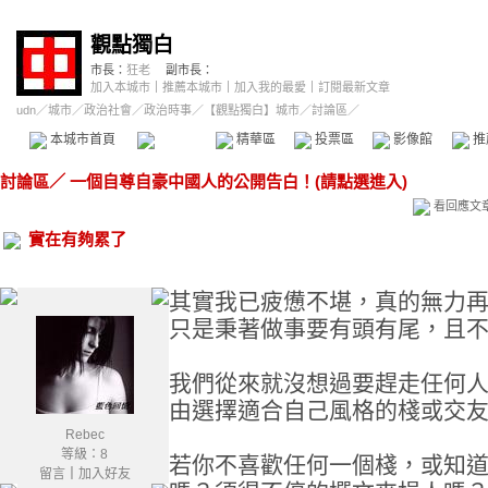
觀點獨白
市長：
狂老
副市長：
加入本城市
｜
推薦本城市
｜
加入我的最愛
｜
訂閱最新文章
udn
／
城市
／
政治社會
／
政治時事
／
【觀點獨白】城市
／討論區／
本城市首頁
討論區
精華區
投票區
影像館
推
討論區
／
一個自尊自豪中國人的公開告白！(請點選進入)
看回應文
實在有夠累了
其實我已疲憊不堪，真的無力
只是秉著做事要有頭有尾，且
我們從來就沒想過要趕走任何
由選擇適合自己風格的棧或交
Rebec
等級：8
若你不喜歡任何一個棧，或知
留言
｜
加入好友