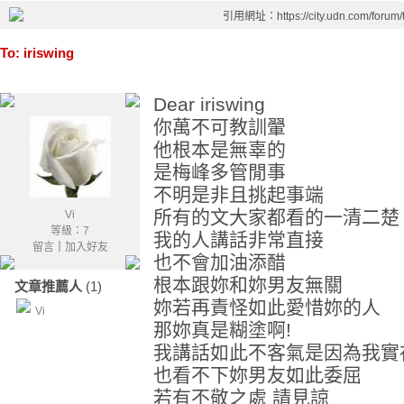
引用網址：https://city.udn.com/forum
To: iriswing
Dear iriswing
你萬不可教訓翬
他根本是無辜的
是梅峰多管閒事
不明是非且挑起事端
所有的文大家都看的一清二楚
Vi
等級：7
我的人講話非常直接
留言
｜
加入好友
也不會加油添醋
根本跟妳和妳男友無關
文章推薦人
(1)
妳若再責怪如此愛惜妳的人
Vi
那妳真是糊塗啊!
我講話如此不客氣是因為我實
也看不下妳男友如此委屈
若有不敬之處 請見諒