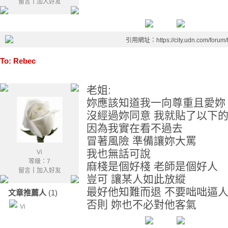
留言
｜
加入好友
引用網址：https://city.udn.com/forum
To: Rebec
老姐:
妳應該知道我一向尊重且愛妳
沒經過妳同意 我就貼了以下
因為我實在看不過去
冒著風險 準備讓妳大罵
我也無話可說
Vi
等級：7
麻棧是個好棧 老師是個好人
留言
｜
加入好友
豈可 讓某人如此放縱
最好他知難而退 不要咄咄逼
文章推薦人
(1)
否則 妳也不必對他客氣
Vi