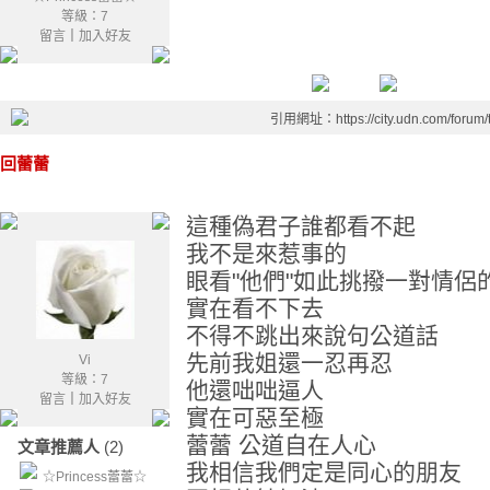
等級：7
留言
｜
加入好友
引用網址：https://city.udn.com/forum
回蕾蕾
這種偽君子誰都看不起
我不是來惹事的
眼看"他們"如此挑撥一對情侶
實在看不下去
不得不跳出來說句公道話
先前我姐還一忍再忍
Vi
等級：7
他還咄咄逼人
留言
｜
加入好友
實在可惡至極
蕾蕾 公道自在人心
文章推薦人
(2)
我相信我們定是同心的朋友
☆Princess蕾蕾☆