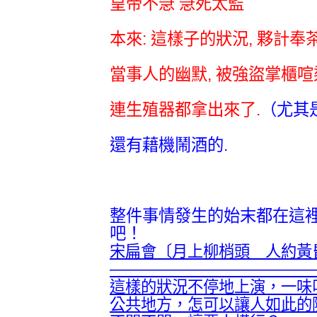
皇帝不急 急死太監
本來: 這樣子的狀況, 夥計奉茶
當事人的幽默, 被強盜掌櫃喧
連生殖器都拿出來了.
（尤其
還有藉機鬧酒的.
整件事情發生的始末都在這
吧！
宋扁會〔月上柳梢頭 人約黃
—————————————
這樣的狀況不停地上演，一味
公共地方，怎可以讓人如此的