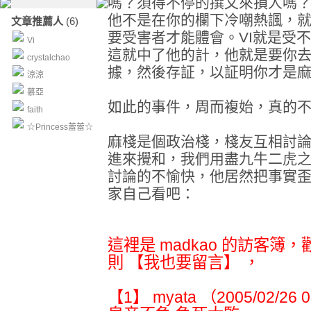
嗎？須得不停的撰文來損人嗎
他不是在你的欄下冷嘲熱諷，
文章推薦人
(6)
要受害者才能體會。VI就是受
Vi
這就中了他的計，他就是要你
crystalchao
據，然後存証，以証明你才是
涼涼
慕亞
如此的事件，周而複始，真的
faith
☆Princess蕾蕾☆
麻棧是個政治棧，棧友互相討
進來攪和，我們用盡九牛二虎
討論的不愉快，他居然把事實
家自己看吧：
這裡是 madkao 的訪客簿
則 【我也要留言】 ，
【1】 myata （2005/02/26 0