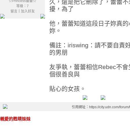
久，還是把它刪除了，蕾蕾不
☆Princess蕾蕾☆
等級：7
擾，為了
留言
｜
加入好友
他，蕾蕾知道這段日子妳真的
妳。
備註：iriswing：請不要
的男朋
友爭執，蕾蕾相信Rebec不會
個很善良與
貼心的女孩。
引用網址：https://city.udn.com/forum
親愛的甦晴妹妹