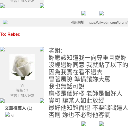
留言
｜
加入好友
引用網址：https://city.udn.com/forum
To: Rebec
老姐:
妳應該知道我一向尊重且愛妳
沒經過妳同意 我就貼了以下
因為我實在看不過去
冒著風險 準備讓妳大罵
我也無話可說
Vi
等級：7
麻棧是個好棧 老師是個好人
留言
｜
加入好友
豈可 讓某人如此放縱
最好他知難而退 不要咄咄逼
文章推薦人
(1)
否則 妳也不必對他客氣
Vi