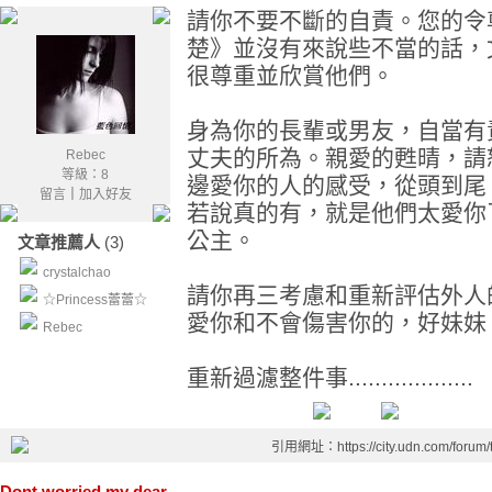
請你不要不斷的自責。您的令
楚》並沒有來說些不當的話，
很尊重並欣賞他們。
身為你的長輩或男友，自當有
丈夫的所為。親愛的甦晴，請
Rebec
等級：8
邊愛你的人的感受，從頭到尾
留言
｜
加入好友
若說真的有，就是他們太愛你
公主。
文章推薦人
(3)
crystalchao
請你再三考慮和重新評估外人
☆Princess蕾蕾☆
愛你和不會傷害你的，好妹妹，再仔細地
Rebec
重新過濾整件事...................
引用網址：https://city.udn.com/forum
Dont worried,my dear