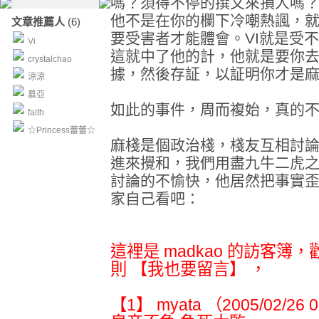
嗎？須得不停的撰文來損人嗎
他不是在你的欄下冷嘲熱諷，
文章推薦人
(6)
要受害者才能體會。VI就是受
Vi
這就中了他的計，他就是要你
crystalchao
據，然後存証，以証明你才是
涼涼
慕亞
如此的事件，周而複始，真的
faith
☆Princess蕾蕾☆
麻棧是個政治棧，棧友互相討
進來攪和，我們用盡九牛二虎
討論的不愉快，他居然把事實
家自己看吧：
這裡是 madkao 的訪客簿
則 【我也要留言】 ，
【1】 myata （2005/02/26 0