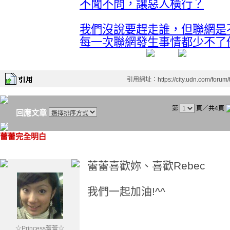
不聞不問，讓惡人橫行？
我們沒說要趕走誰，但聯網是
每一次聯網發生事情都少不了
引用網址：https://city.udn.com/forum
第
頁／共4頁
回應文章
蕾蕾完全明白
蕾蕾喜歡妳、喜歡Rebec
我們一起加油!^^
☆Princess蕾蕾☆