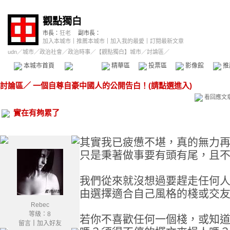
觀點獨白
市長：
狂老
副市長：
加入本城市
｜
推薦本城市
｜
加入我的最愛
｜
訂閱最新文章
udn
／
城市
／
政治社會
／
政治時事
／
【觀點獨白】城市
／討論區／
本城市首頁
討論區
精華區
投票區
影像館
推
討論區
／
一個自尊自豪中國人的公開告白！(請點選進入)
看回應文
實在有夠累了
其實我已疲憊不堪，真的無力
只是秉著做事要有頭有尾，且
我們從來就沒想過要趕走任何
由選擇適合自己風格的棧或交
Rebec
等級：8
若你不喜歡任何一個棧，或知
留言
｜
加入好友