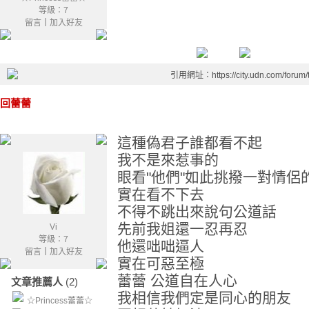
等級：7
留言
｜
加入好友
引用網址：https://city.udn.com/forum
回蕾蕾
這種偽君子誰都看不起
我不是來惹事的
眼看"他們"如此挑撥一對情侶
實在看不下去
不得不跳出來說句公道話
先前我姐還一忍再忍
Vi
等級：7
他還咄咄逼人
留言
｜
加入好友
實在可惡至極
蕾蕾 公道自在人心
文章推薦人
(2)
我相信我們定是同心的朋友
☆Princess蕾蕾☆