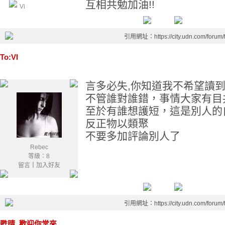
互相共勉加油!!
Vi
引用網址：https://city.udn.com/forum
To:VI
言多必失,你知道我不希望讀
不管誰對誰錯，事情大家有目
至於有誰想護短，這是別人的
反正物以類聚
不要多加評論別人了
Rebec
等級：8
留言
｜
加入好友
引用網址：https://city.udn.com/forum
甦晴, 歡迎你常來