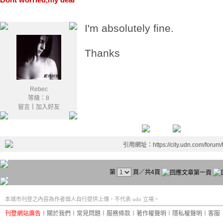
I'm absolutely fine.
Thanks
Rebec
等級：8
留言
｜
加入好友
引用網址：https://city.udn.com/forum
第
頁／共4頁
本城市刊登之內容為作者個人自行提供上傳，不代表 udn 立場。
刊登網站廣告
︱
關於我們
︱
常見問題
︱
服務條款
︱
著作權聲明
︱
隱私權聲明
︱
客服