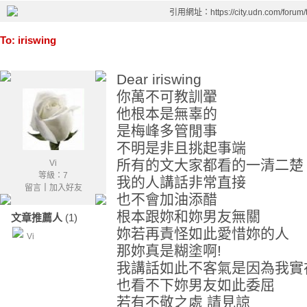
引用網址：https://city.udn.com/forum
To: iriswing
Dear iriswing
你萬不可教訓翬
他根本是無辜的
是梅峰多管閒事
不明是非且挑起事端
所有的文大家都看的一清二楚
Vi
等級：7
我的人講話非常直接
留言
｜
加入好友
也不會加油添醋
根本跟妳和妳男友無關
文章推薦人
(1)
妳若再責怪如此愛惜妳的人
Vi
那妳真是糊塗啊!
我講話如此不客氣是因為我實
也看不下妳男友如此委屈
若有不敬之處 請見諒