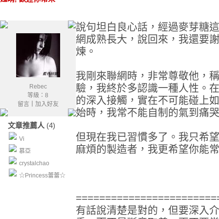
說句坦白良心話，經過麥芽糖
網成熟長大，說回來，我還要
煉。
我剛來聯網時，非常尊敬他，
驗，我終於多認識一種人性。
Rebec
等級：8
的深入接觸，實在不可能碰上
留言
｜
加入好友
始時，我常不能自制的氣到痛
文章推薦人
(4)
但現在我已習慣多了。我只希
Vi
麻煩的製造者，我更希望你能
慕亞
crystalchao
☆Princess蕾蕾☆
========================
有話說清楚是對的，但要深入