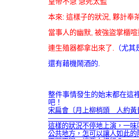
皇帝不急 急死太監
本來: 這樣子的狀況, 夥計奉茶
當事人的幽默, 被強盜掌櫃喧
連生殖器都拿出來了.
（尤其
還有藉機鬧酒的.
整件事情發生的始末都在這
吧！
宋扁會〔月上柳梢頭 人約黃
—————————————
這樣的狀況不停地上演，一味
公共地方，怎可以讓人如此的