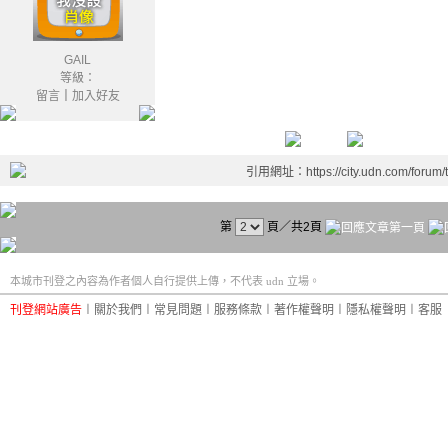
GAIL
等級：
留言
｜
加入好友
引用網址：https://city.udn.com/forum
第
頁／共2頁
本城市刊登之內容為作者個人自行提供上傳，不代表 udn 立場。
刊登網站廣告
︱
關於我們
︱
常見問題
︱
服務條款
︱
著作權聲明
︱
隱私權聲明
︱
客服