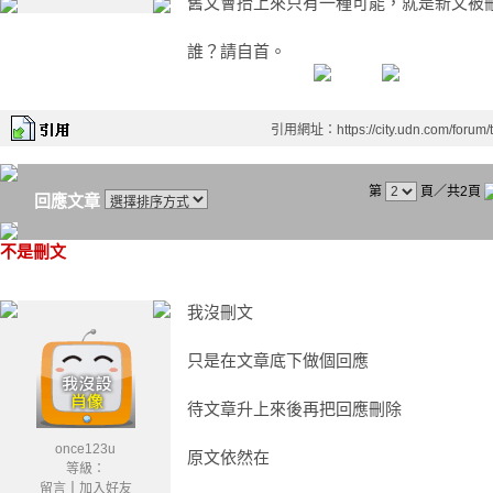
舊文會抬上來只有一種可能，就是新文被
誰？請自首。
引用網址：https://city.udn.com/forum
第
頁／共2頁
回應文章
不是刪文
我沒刪文
只是在文章底下做個回應
待文章升上來後再把回應刪除
once123u
原文依然在
等級：
留言
｜
加入好友