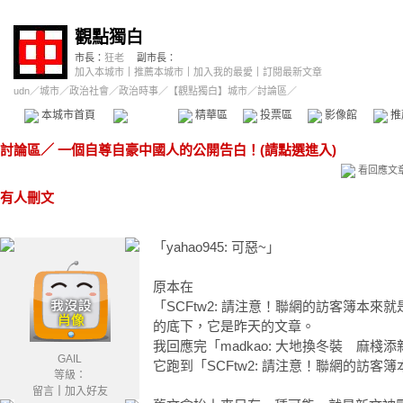
觀點獨白
市長：
狂老
副市長：
加入本城市
｜
推薦本城市
｜
加入我的最愛
｜
訂閱最新文章
udn
／
城市
／
政治社會
／
政治時事
／
【觀點獨白】城市
／討論區／
本城市首頁
討論區
精華區
投票區
影像館
推
討論區
／
一個自尊自豪中國人的公開告白！(請點選進入)
看回應文
有人刪文
「yahao945: 可惡~」
原本在
「SCFtw2: 請注意！聯網的訪客簿本來
的底下，它是昨天的文章。
我回應完「madkao: 大地換冬裝 麻棧
GAIL
它跑到「SCFtw2: 請注意！聯網的訪
等級：
留言
｜
加入好友