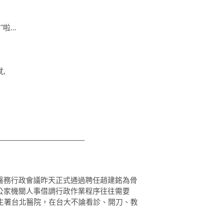
啦...
,
______________________
醫務行政會議昨天正式通過聘任趙建銘為骨
公家機關人事借調行政作業程序往往需要
生署台北醫院，在台大不論看診、開刀、教