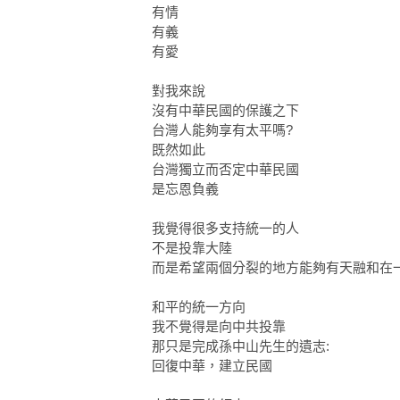
有情
有義
有愛
對我來說
沒有中華民國的保護之下
台灣人能夠享有太平嗎?
既然如此
台灣獨立而否定中華民國
是忘恩負義
我覺得很多支持統一的人
不是投靠大陸
而是希望兩個分裂的地方能夠有天融和在
和平的統一方向
我不覺得是向中共投靠
那只是完成孫中山先生的遺志:
回復中華，建立民國