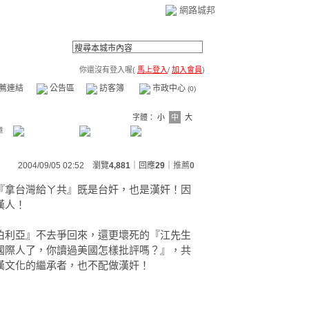
網路城邦
你還沒有登入喔(
馬上登入
/
加入會員
)
薦連結
公告區
訪客簿
市政中心
(0)
字體：
小
中
大
章
2004/09/05 02:52 瀏覽
4,881
｜回應
29
｜
推薦
0
『拿台灣給ㄚ共』既是台奸，也是漢奸！因
漢人！
伯利亞』不去爭回來，還更壞死的『江先生
國際人了，你讀過美國怎樣批評嗎？』，共
漢文化的繼承者，也不配做漢奸！