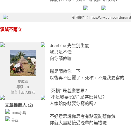
引用網址：https://city.udn.com/forum
漢賊不兩立
dearblue 先生別生氣
我只是不懂
向你請教嘛
還是請教你一下:
以後再不回覆了，死槓，不是我要寫的。
蒙成真
等級：8
"死槓" 是甚麼意思?
留言
｜
加入好友
"不是我要寫的" 是甚麼意思?
人家給你錢要你寫的嗎?
文章推薦人
(2)
Julia小喵
不好意思說你思考有點混亂惹你氣
慕亞
你就大量點接受晚輩的無禮囉