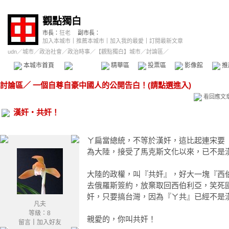
觀點獨白
市長：
狂老
副市長：
加入本城市
｜
推薦本城市
｜
加入我的最愛
｜
訂閱最新文章
udn
／
城市
／
政治社會
／
政治時事
／
【觀點獨白】城市
／討論區／
本城市首頁
討論區
精華區
投票區
影像館
推
討論區
／
一個自尊自豪中國人的公開告白！(請點選進入)
看回應文
漢奸‧共奸！
ㄚ扁當總統，不等於漢奸，這比起連宋要
為大陸，接受了馬克斯文化以來，已不是
大陸的政權，叫『共奸』，好大一塊『西
去俄羅斯簽約，放棄取回西伯利亞，笑死
奸，只要搞台灣，因為『ㄚ共』已經不是
凡夫
等級：8
親愛的，你叫共奸！
留言
｜
加入好友