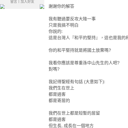
留言
｜
加入好友
謝謝你的解答
我有聽過要反攻大陸一事
只是我搞不明白
你說的:
這是台灣人『和平的堅持』，這也是我的
你的和平堅持就是將國土放棄嗎?
我看你應該是尊重孫中山先生的人吧?
對嗎?
我記得聖經有句話 (大意如下):
我們生在世上
都是過客
都是寄居的
我們在世上都是短暫的居留
都是過客
但生長, 成長在一個地方