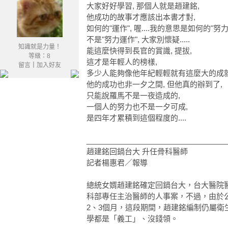
大家好好學習, 那個人就是趙建銘,
他成功的故事才應該出本書才對,
如何的"運作", 喔....我的意思是如何的"努力"
不是"努力運作", 大家別懷疑.....
知識就是力量！
能這麼快得到長官的賞識, 提拔,
等級：8
這才是年輕人的榜樣,
留言
｜
加入好友
多少人能夠像他年紀輕輕就有這麼大的成就
他的成功也非一夕之間, 但他真的辦到了,
只能說羅馬不是一夜造成的,
一個人的努力也不是一夕可成,
是四年才累積到這個程度的....
__________________________________
趙建銘回鍋台大 升任骨科醫師
記者楊惠君／報導
總統女婿趙建銘確定回鍋台大，台大醫院
科部專任主治醫師的人事案，不過，由於
2、3個月，這段期間，趙建銘編制仍屬衛
學都是「義工」、沒錢領。