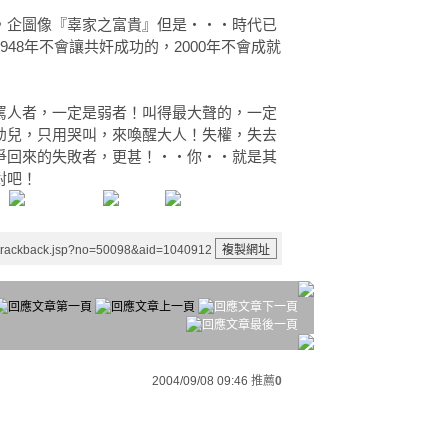
，企圖像『辜家之富貴』但是‧‧‧時代已
48年不會讓共奸成功的，2000年不會成就
罵人者，一定是弱者！叫得最大聲的，一定
幼兒，只用哭叫，來喚醒大人！失權，失去
爭回來的失敗者，更甚！‧‧你‧‧就是其
對吧！
/trackback.jsp?no=50098&aid=1040912
2004/09/08 09:46
推薦
0