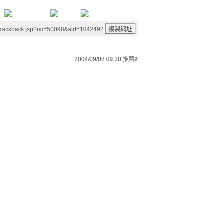
/trackback.jsp?no=50098&aid=1042492
2004/09/08 09:30
推薦
2