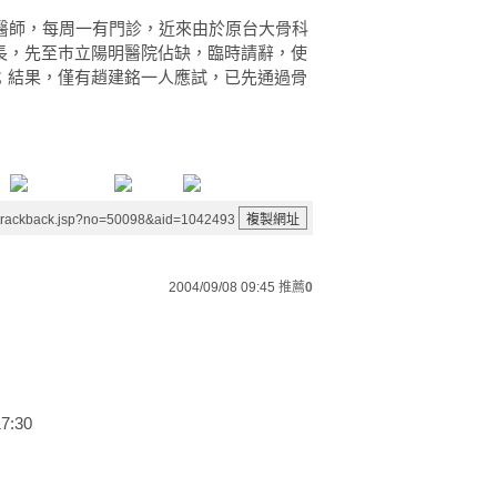
醫師，每周一有門診，近來由於原台大骨科
長，先至巿立陽明醫院佔缺，臨時請辭，使
；結果，僅有趙建銘一人應試，已先通過骨
/trackback.jsp?no=50098&aid=1042493
2004/09/08 09:45
推薦
0
7:30