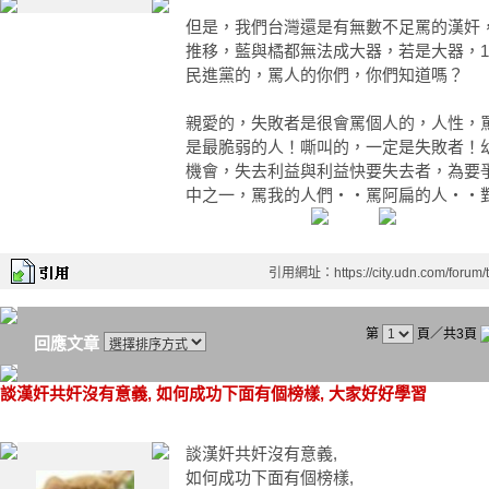
但是，我們台灣還是有無數不足罵的漢奸
推移，藍與橘都無法成大器，若是大器，19
民進黨的，罵人的你們，你們知道嗎？
親愛的，失敗者是很會罵個人的，人性，
是最脆弱的人！嘶叫的，一定是失敗者！
機會，失去利益與利益快要失去者，為要
中之一，罵我的人們‧‧罵阿扁的人‧‧
引用網址：https://city.udn.com/forum
第
頁／共3頁
回應文章
談漢奸共奸沒有意義, 如何成功下面有個榜樣, 大家好好學習
談漢奸共奸沒有意義,
如何成功下面有個榜樣,