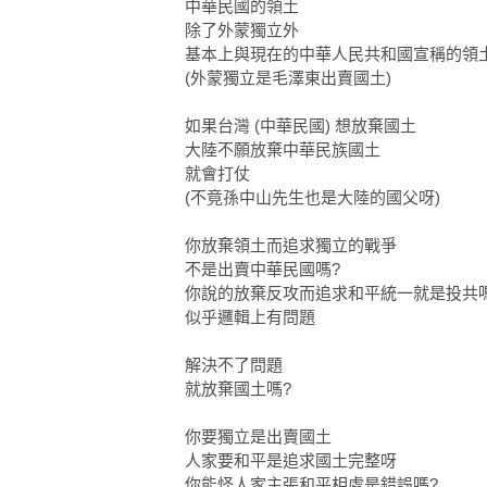
中華民國的領土
除了外蒙獨立外
基本上與現在的中華人民共和國宣稱的領
(外蒙獨立是毛澤東出賣國土)
如果台灣 (中華民國) 想放棄國土
大陸不願放棄中華民族國土
就會打仗
(不竟孫中山先生也是大陸的國父呀)
你放棄領土而追求獨立的戰爭
不是出賣中華民國嗎?
你說的放棄反攻而追求和平統一就是投共
似乎邏輯上有問題
解決不了問題
就放棄國土嗎?
你要獨立是出賣國土
人家要和平是追求國土完整呀
你能怪人家主張和平相處是錯誤嗎?