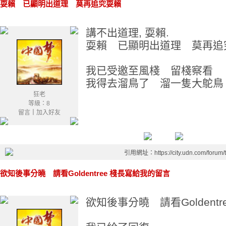
耍賴 已顯明出道理 莫再追究耍賴
講不出道理, 耍賴.
耍賴 已顯明出道理 莫再追
我已受邀至風棧 留棧察看
我得去溜鳥了 溜一隻大鴕鳥
狂老
等級：8
留言
｜
加入好友
引用網址：https://city.udn.com/forum
欲知後事分曉 請看Goldentree 棧長寫給我的留言
欲知後事分曉 請看Goldent