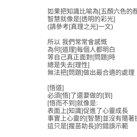
如果把知識比喻為[五顏六色的顏
智慧就像是[透明的彩光]
(請參考[真理之光]一文)
所以 我們常常會感慨
為何[道理]每個人都明白
等自己真正面對[問題]時
總是失去[理性]
無法把[問題]做出最合適的處理
[悟道]
必須[悟]了還要做的[到]
[悟而不到]就像是:
表面上[知識]促進了心靈成長
事實上心靈的[智慧]並沒有隨著
這只是[揠苗助長]的錯誤示範