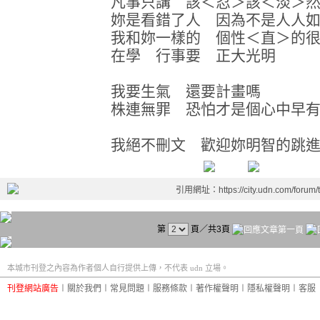
凡事只講 該＜忍＞該＜淡＞
妳是看錯了人 因為不是人人
我和妳一樣的 個性＜直＞的
在學 行事要 正大光明
我要生氣 還要計畫嗎
株連無罪 恐怕才是個心中早
我絕不刪文 歡迎妳明智的跳
引用網址：https://city.udn.com/forum
第
頁／共3頁
本城市刊登之內容為作者個人自行提供上傳，不代表 udn 立場。
刊登網站廣告
︱
關於我們
︱
常見問題
︱
服務條款
︱
著作權聲明
︱
隱私權聲明
︱
客服