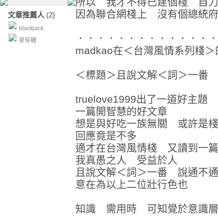
所以 我才不得已建個棧 自
因為聯合網棧上 沒有個總統
文章推薦人
(2)
blackjack
．．．．．．．．．．．．．
麥芽糖
madkao在＜台灣風情系列棧
＜標題＞且說文解＜詞＞一番
truelove1999出了一道好主題
一篇開智慧的好文章
想是與好吃一族無關 或許是
回應竟是不多
適才在台灣風情棧 又讀到一
我真愚之人 受益於人
且說文解＜詞＞一番 說通不
意在為以上二位壯行色也
知識 需用時 可知覺於意識