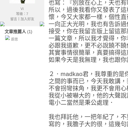
也寫：『別放在心上，天也有
所以，過後我看你又發表了這
Vi
等級：7
懷，今又大家都一樣，個性直
留言
｜
加入好友
一向正大光明，我也有告訴過
接受，你在我留言版上留這那
文章推薦人
(1)
一篇文章，所以我才覺得，你
蔚思
必跟我道歉，更不必說饒不饒
其實事情很簡單，真要搞得這
如果今天是我無理，我也跟你
２．madkao君，我尊重的
之間的事而已，今天我敢講，
不會拐彎抹角，我更不會用心
我從小被嚇大的，他的大聲說
電小二當然是秉公處理．
我也拜託他，一把年紀了，不
寫的，我膽子大的很，這幾句