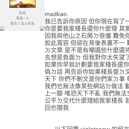
madkao.
狂老
等級：8
我已告訴你原因 但你現在寫了
留言
｜
加入好友
你是要我家棧長還你什麼理 其
因我與他山之石鬧ㄉ很僵 難免
如此寬容 但卻在背後表裏不一 
ㄉ文章 是不是有嘲諷些什麼還待
去想是負面ㄉ 但我對你太失望
如果你早就計劃要我家棧長還你
偽ㄉ話 再告訴你如果棧長覺ㄉ文
天下 你們不刪文是你們家ㄉ事 
我們也無法像某些網站ㄉ做法 
上一腳 唯恐天下不亂 我們無法
公平ㄉ交代什麼理給我家棧長 若
回也隨我