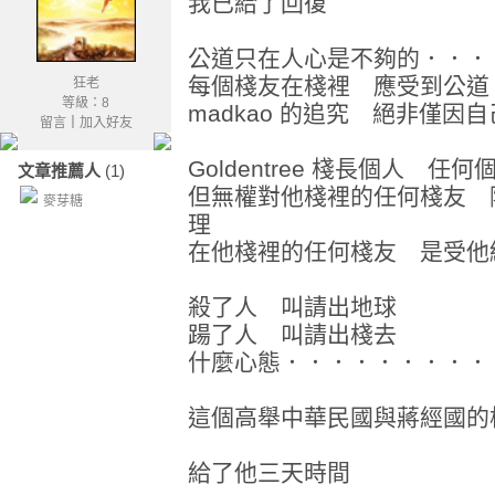
我已給了回復
公道只在人心是不夠的．．．
每個棧友在棧裡 應受到公道
狂老
等級：8
madkao 的追究 絕非僅因
留言
｜
加入好友
Goldentree 棧長個人 
文章推薦人
(1)
但無權對他棧裡的任何棧友 
麥芽糖
理
在他棧裡的任何棧友 是受他
殺了人 叫請出地球
踼了人 叫請出棧去
什麼心態．．．．．．．．．
這個高舉中華民國與蔣經國的
給了他三天時間