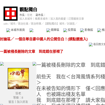
觀點獨白
市長：
狂老
副市長：
加入本城市
｜
推薦本城市
｜
加入我的最愛
｜
訂閱最新文章
udn
／
城市
／
政治社會
／
政治時事
／
【觀點獨白】城市
／討論區／
本城市首頁
討論區
精華區
投票區
影像館
推
討論區
／
一個自尊自豪中國人的公開告白！(請點選進入)
看回應文
一篇被棧長刪除的文章 到底錯在那裡了
一篇被棧長刪除的文章 到底
前些天 我在＜台灣風情系列
＞
在未被告知的情形下 僅＜回
人 也被踼出棧友名單
狂老
等級：8
我 到底錯在那裡了 請大家
留言
｜
加入好友