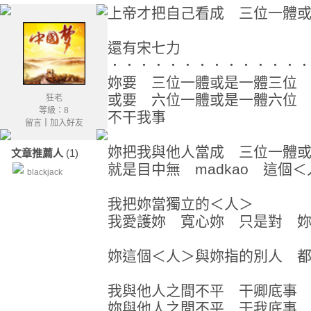
上帝才把自己看成 三位一體
還有宋七力
．．．．．．．．．．．．．
妳要 三位一體或是一體三
或要 六位一體或是一體六
狂老
等級：8
不干我事
留言
｜
加入好友
妳把我與他人當成 三位一體
文章推薦人
(1)
就是目中無 madkao 這個＜
blackjack
我把妳當獨立的＜人＞
我愛護妳 寬心妳 只是對 
妳這個＜人＞與妳指的別人 
我與他人之間不平 干卿底事
妳與他人之間不平 干我底事