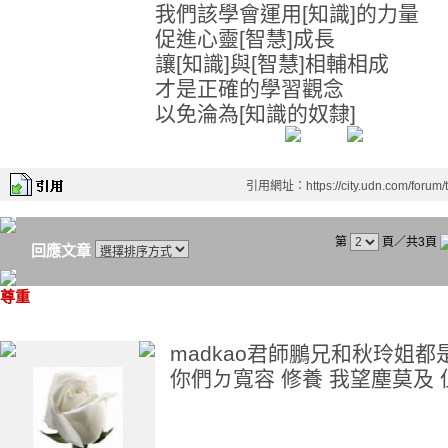
我們該學會運用[知識]的力量
促進心靈[智慧]成長
讓[知識]與[智慧]相輔相成
才是正確的學習觀念
以免淪為[知識的奴隸]
引用網址：https://city.udn.com/forum
第
頁／共3頁
回應文章
尊重
madkao君師鵬兄和秋玲姐
你們ㄉ寬容 修養 我望塵莫及