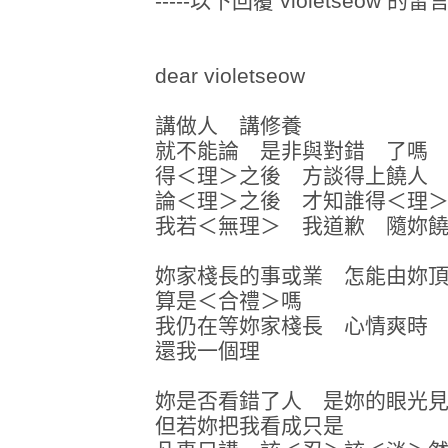
-----以下回覆 violetseow 的留言--
dear violetseow
講做人 講修養
就不能論 是非與對錯 了嗎
得＜理＞之後 方談得上饒人
論＜理＞之後 才知誰得＜理
我若＜無理＞ 我道歉 隨妳
妳家棧長的事或業 怎能由
算是＜合禮＞嗎
我仍在等妳家棧長 心情爽時
還我一個理
妳是否看錯了人 是妳的眼光
但若妳把我看成只是