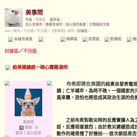
美事問
市長：
美美低
副市長：
加入本城市
｜
推薦本城市
｜
加入我的最愛
｜
訂閱最新文章
udn
／
城市
／
不分類
／
不分類
／
【美事問】城市
／討論區／
本城市首頁
討論區
精華區
投票區
影像館
推
討論區
／
不分版
給美國總統一碗心靈雞湯吧
布希即將在美國的
紐奧良發表電
調；亡羊補牢，為時不晚。一個國家的
風來襲，恐怕也將造成其政治生涯的
之前布希對勘災時的反應實讓人為之
美美低
話，反應相當激烈；由於救災遲緩造成
等級：8
留言
｜
加入好友
動作的確是慢了好幾拍──這次談話是