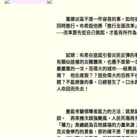
重建災區不是一件容易的事，如何妥
同時進行。布希說他將「進行全面改革
──改革要先從自己做起，才能有所作為
試想：布希在這起引發災民反彈的事
有類似這樣的災難襲來，也應不是第一
最嚴重的一次。而偉大的城市──紐奧
裡？ 他在度假？？這些偉大的百姓不
開？不能想像的事，已經發生了。口水
人命因而失去！
最能考驗領導者能力的方法：就是讓
訓， 再來幾次超強颶風，人民死傷再
「權力」是總統為百姓謀福的力量來源
見災後慘烈的景象，那的確不是「普通