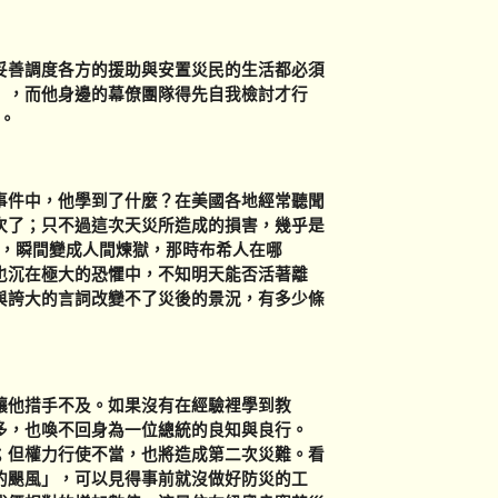
善調度各方的援助與安置災民的生活都必須
」，而他身邊的幕僚團隊得先自我檢討才行
。
件中，他學到了什麼？在美國各地經常聽聞
次了；只不過這次天災所造成的損害，幾乎是
良，瞬間變成人間煉獄，那時布希人在哪
也沉在極大的恐懼中，不知明天能否活著離
與誇大的言詞改變不了災後的景況，有多少條
他措手不及。如果沒有在經驗裡學到教
多，也喚不回身為一位總統的良知與良行。
；但權力行使不當，也將造成第二次災難。看
的颶風」，可以見得事前就沒做好防災的工