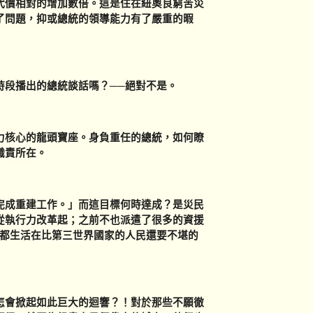
代價相對的增加數倍。這是住在紐奧良窮苦災
了問題，抑或總統的領導能力有了嚴重的暇
段播出的總統談話嗎？──絕對不是。
核心的龍頭寶座。身負重任的總統，如何瞭
職責所在。
成重建工作。」而這目標何時達成？是災民
從執行力改革起；之前不也派遣了很多的資援
人都生活在比第三世界國家的人民還要不堪的
會掀起如此巨大的迴響？！對於那些不願徹