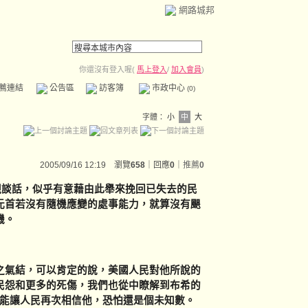
網路城邦
你還沒有登入喔(
馬上登入
/
加入會員
)
薦連結
公告區
訪客簿
市政中心
(0)
字體：
小
中
大
2005/09/16 12:19 瀏覽
658
｜回應
0
｜
推薦
0
視談話，似乎有意藉由此舉來挽回已失去的民
元首若沒有隨機應變的處事能力，就算沒有颶
危機。
氣結，可以肯定的說，美國人民對他所說的
民怨和更多的死傷，我們也從中瞭解到布希的
否能讓人民再次相信他，恐怕還是個未知數。