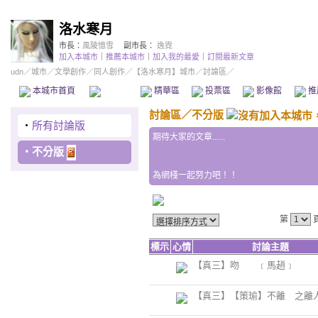
洛水寒月
市長：
風陵憶雪
副市長：
逸霓
加入本城市
｜
推薦本城市
｜
加入我的最愛
｜
訂閱最新文章
udn
／
城市
／
文學創作
／
同人創作
／
【洛水寒月】城市
／討論區／
本城市首頁
討論區
精華區
投票區
影像館
推
討論區
／
不分版
‧
所有討論版
期待大家的文章......
‧
不分版
為網棧一起努力吧！！
第
標示
心情
討論主題
【真三】吻 ﹝馬趙﹞
【真三】【策瑜】不離 之離