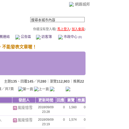
網路城邦
你還沒有登入喔(
馬上登入
/
加入會員
)
薦連結
公告區
訪客簿
市政中心
(0)
主題
135
、回覆
145
／共
280
｜瀏覽
112,903
｜推薦
22
頁／共7頁
發起人
更新時間
回應
瀏覽
推薦
風陵憶雪
2018/09/09
0
1,560
0
23:28
人
風陵憶雪
2018/09/09
0
1,574
0
23:19