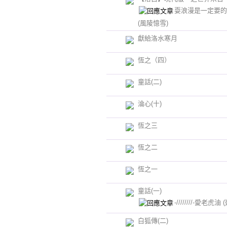
耍浪漫是一定要的啊
(風陵憶雪)
獻給洛水寒月
恆之（四）
童話(二)
淪心(十)
恆之三
恆之二
恆之一
童話(一)
-////////-愛老虎油
白狐傳(二)